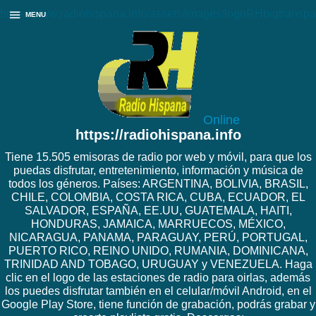
https://www.radiohispana.info/assets/images/logoRHbigtranspa
MENU
Online
https://radiohispana.info
Tiene 15.505 emisoras de radio por web y móvil, para que los
puedas disfrutar, entretenimiento, información y música de
todos los géneros. Países: ARGENTINA, BOLIVIA, BRASIL,
CHILE, COLOMBIA, COSTA RICA, CUBA, ECUADOR, EL
SALVADOR, ESPAÑA, EE.UU, GUATEMALA, HAITI,
HONDURAS, JAMAICA, MARRUECOS, MÉXICO,
NICARAGUA, PANAMA, PARAGUAY, PERÚ, PORTUGAL,
PUERTO RICO, REINO UNIDO, RUMANIA, DOMINICANA,
TRINIDAD AND TOBAGO, URUGUAY y VENEZUELA. Haga
clic en el logo de las estaciones de radio para oirlas, además
los puedes disfrutar también en el celular/móvil Android, en el
Google Play Store, tiene función de grabación, podrás grabar y