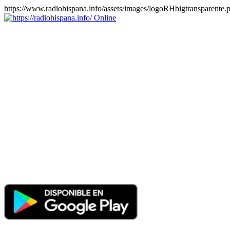
https://www.radiohispana.info/assets/images/logoRHbigtransparente.
Online
https://radiohispana.info
Tiene 15.505 emisoras de radio por web y móvil, para que los
puedas disfrutar, entretenimiento, información y música de todos los
géneros. Países: ARGENTINA, BOLIVIA, BRASIL, CHILE,
COLOMBIA, COSTA RICA, CUBA, ECUADOR, EL
SALVADOR, ESPAÑA, EE.UU, GUATEMALA, HAITI,
HONDURAS, JAMAICA, MARRUECOS, MÉXICO,
NICARAGUA, PANAMA, PARAGUAY, PERÚ, PORTUGAL,
PUERTO RICO, REINO UNIDO, RUMANIA, DOMINICANA,
TRINIDAD AND TOBAGO, URUGUAY y VENEZUELA.
Haga clic en el logo de las estaciones de radio para oirlas, además
los puedes disfrutar también en el celular/móvil Android, en el
Google Play Store, tiene función de grabación, podrás grabar y
crearte playlists gratis. Descargas: