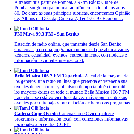
A transmitir a partir de Pombal, a 97fm Rádio Clube de
Pombal surgiu no panorama radiofónico nacional nos anos
80. De entre as suas principais rubricas, encontramos Opinião
de, Álbuns da Década, Cinema 7, Tec 97 e 97 Economia.
FM Maya 99.3 FM - San Benito
Estación de radio online, que transmite desde San Benito,
Guatemala, con una programación musical que abarca varios
géneros, actualidad, eventos, entretenimiento, con noticias e
información nacional e internacional.
Bella Musica 106.7 FM Tapachula
Al cubrir la mayoría de
los géneros, una radio en línea que pretenda entretener a sus
oyentes debería cubrir y al mismo tiempo también transmitir
los mayores éxitos en todo el mundo Bella Música 106.7 FM
Tapachula se está volviendo cada vez más popular entre sus
oyentes por su trabajo y presentación de hermosos programas.
Cadena Cope Oviedo
Cadena Cope Oviedo, ofrece
programas e información local, con conexiones informativas
nacionales a la central COPE.