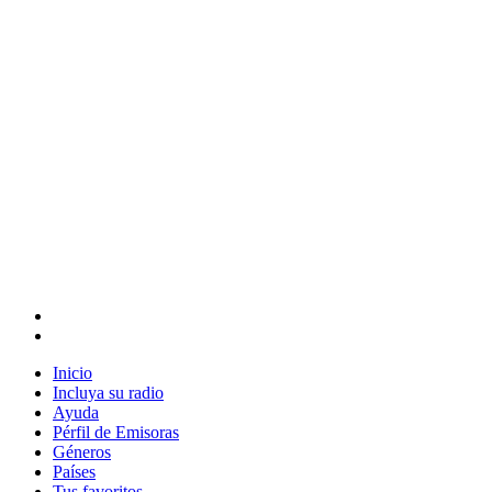
Inicio
Incluya su radio
Ayuda
Pérfil de Emisoras
Géneros
Países
Tus favoritos