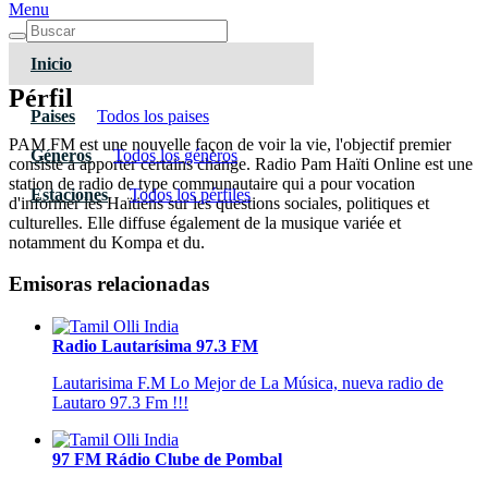
Menu
Inicio
Pérfil
Paises
Todos los paises
PAM FM est une nouvelle façon de voir la vie, l'objectif premier
Géneros
Todos los géneros
consiste a apporter certains change. Radio Pam Haïti Online est une
station de radio de type communautaire qui a pour vocation
Estaciones
Todos los pérfiles
d'informer les Haïtiens sur les questions sociales, politiques et
culturelles. Elle diffuse également de la musique variée et
notamment du Kompa et du.
Emisoras relacionadas
Radio Lautarísima 97.3 FM
Lautarisima F.M Lo Mejor de La Música, nueva radio de
Lautaro 97.3 Fm !!!
97 FM Rádio Clube de Pombal