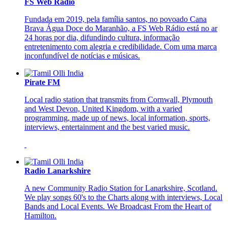
FS Web Rádio
Fundada em 2019, pela família santos, no povoado Cana
Brava Água Doce do Maranhão, a FS Web Rádio está no ar
24 horas por dia, difundindo cultura, informação
entretenimento com alegria e credibilidade. Com uma marca
inconfundível de notícias e músicas.
Pirate FM
Local radio station that transmits from Cornwall, Plymouth
and West Devon, United Kingdom, with a varied
programming, made up of news, local information, sports,
interviews, entertainment and the best varied music.
Radio Lanarkshire
A new Community Radio Station for Lanarkshire, Scotland.
We play songs 60's to the Charts along with interviews, Local
Bands and Local Events. We Broadcast From the Heart of
Hamilton.