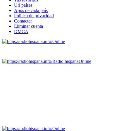
Url países
Apps de cada país
Política de privacidad
Contactar
Eliminar cuenta
DMCA
Online
Emisoras de radio por web y móvil.
Radio hispana
Online
Todas las principales estaciones de radio del mundo hispano,
portugués-brasileiro y anglosajon (ARGENTINA, BOLIVIA,
BRASIL, CHILE, COLOMBIA, COSTA RICA, CUBA,
ECUADOR, EL SALVADOR, ESPAÑA, GUATEMALA,
HAITI, HONDURAS, JAMAICA, MÉXICO, NICARAGUA,
PANAMA, PARAGUAY, PERÚ, PORTUGAL, PUERTO RICO,
REINO UNIDO, DOMINICANA, TRINIDAD AND TOBAGO,
URUGUAY y VENEZUELA). Haga clic en el logo de las
estaciones de radio para oirlas. (Estamos trabajando incorporando
más estaciones diariamente).
Online