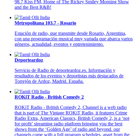
98.7 Kiss FM, Home of The Rickey Smiley Morning Show
and the Best R&B!
Metropolitana 103.7 - Rosario
Estación de radio, que transmite desde Rosario, Argentina,
con una programación musical muy variada que abarca varios
géneros, actualidad, eventos y entretenimiento.
Deporteardoz
Servicio de Radio de deporteardoz.es. Información y
resultados de los eventos y deportistas más destacados de
Torrejón de Ardoz, Madrid. España.
ROKiT Radio - British Comedy 2
ROKiT Radio - British Comedy 2, Channel is a web radio
that is part of The Vintage ROKiT Radio, it features Crime
Radio Extra, American Classics, British Comedy 2, is a ‘not
for profit’ streaming radio platform bringing you the best
shows from the ‘Golden Age’ of radio and beyond. our
channels come with a full program schedules, apart from the