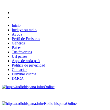
Inicio
Incluya su radio
Ayuda
Pérfil de Emisoras
Géneros
Países
Tus favoritos
Url países
Apps de cada país
Política de privacidad
Contactar
Eliminar cuenta
DMCA
Online
Emisoras de radio por web y móvil.
Radio hispana
Online