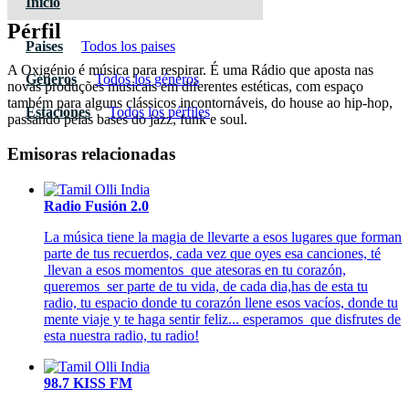
Inicio
Pérfil
Paises
Todos los paises
A Oxigénio é música para respirar. É uma Rádio que aposta nas
Géneros
Todos los géneros
novas produções musicais em diferentes estéticas, com espaço
também para alguns clássicos incontornáveis, do house ao hip-hop,
Estaciones
Todos los pérfiles
passando pelas bases do jazz, funk e soul.
Emisoras relacionadas
Radio Fusión 2.0
La música tiene la magia de llevarte a esos lugares que forman
parte de tus recuerdos, cada vez que oyes esa canciones, té
llevan a esos momentos que atesoras en tu corazón,
queremos ser parte de tu vida, de cada dia,has de esta tu
radio, tu espacio donde tu corazón llene esos vacíos, donde tu
mente viaje y te haga sentir feliz... esperamos que disfrutes de
esta nuestra radio, tu radio!
98.7 KISS FM