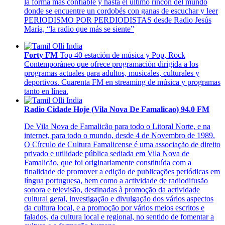
la forma más confiable y hasta el último rincón del mundo
donde se encuentre un cordobés con ganas de escuchar y leer
PERIODISMO POR PERDIODISTAS desde Radio Jesús
María, “la radio que más se siente”
Forty FM
Top 40 estación de música y Pop, Rock
Contemporáneo que ofrece programación dirigida a los
programas actuales para adultos, musicales, culturales y
deportivos. Cuarenta FM en streaming de música y programas
tanto en línea.
Radio Cidade Hoje (Vila Nova De Famalicao) 94.0 FM
De Vila Nova de Famalicão para todo o Litoral Norte, e na
internet, para todo o mundo, desde 4 de Novembro de 1989.
O Círculo de Cultura Famalicense é uma associação de direito
privado e utilidade pública sediada em Vila Nova de
Famalicão, que foi originariamente constituída com a
finalidade de promover a edição de publicações periódicas em
língua portuguesa, bem como a actividade de radiodifusão
sonora e televisão, destinadas à promoção da actividade
cultural geral, investigação e divulgação dos vários aspectos
da cultura local, e a promoção por vários meios escritos e
falados, da cultura local e regional, no sentido de fomentar a