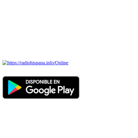
Todas las principales estaciones de radio del mundo hispano,
portugués-brasileiro y anglosajon (ARGENTINA, BOLIVIA,
BRASIL, CHILE, COLOMBIA, COSTA RICA, CUBA,
ECUADOR, EL SALVADOR, ESPAÑA, GUATEMALA,
HAITI, HONDURAS, JAMAICA, MÉXICO, NICARAGUA,
PANAMA, PARAGUAY, PERÚ, PORTUGAL, PUERTO RICO,
REINO UNIDO, DOMINICANA, TRINIDAD AND TOBAGO,
URUGUAY y VENEZUELA). Haga clic en el logo de las
estaciones de radio para oirlas. (Estamos trabajando incorporando
más estaciones diariamente).
Online
Nuevo: Emisoras de radio por web y móvil. Descargas: