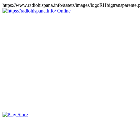
https://www.radiohispana.info/assets/images/logoRHbigtransparente.
Online
https://radiohispana.info
Tiene 15.505 emisoras de radio por web y móvil, para que los
puedas disfrutar, entretenimiento, información y música de todos los
géneros. Países: ARGENTINA, BOLIVIA, BRASIL, CHILE,
COLOMBIA, COSTA RICA, CUBA, ECUADOR, EL
SALVADOR, ESPAÑA, EE.UU, GUATEMALA, HAITI,
HONDURAS, JAMAICA, MARRUECOS, MÉXICO,
NICARAGUA, PANAMA, PARAGUAY, PERÚ, PORTUGAL,
PUERTO RICO, REINO UNIDO, RUMANIA, DOMINICANA,
TRINIDAD AND TOBAGO, URUGUAY y VENEZUELA.
Haga clic en el logo de las estaciones de radio para oirlas, además
los puedes disfrutar también en el celular/móvil Android, en el
Google Play Store, tiene función de grabación, podrás grabar y
crearte playlists gratis. Descargas: