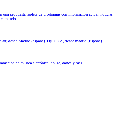
 una propuesta repleta de programas con información actual, noticias, 
a el mundo.
jBlair, desde Madrid (españa). DjLUNA, desde madrid (España).
ramación de música eletrónica, house, dance y más...