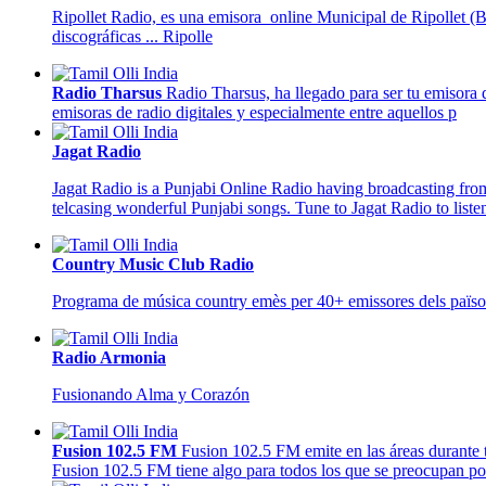
Ripollet Radio, es una emisora online Municipal de Ripollet (B
discográficas ... Ripolle
Radio Tharsus
Radio Tharsus, ha llegado para ser tu emisora de
emisoras de radio digitales y especialmente entre aquellos p
Jagat Radio
Jagat Radio is a Punjabi Online Radio having broadcasting from
telcasing wonderful Punjabi songs. Tune to Jagat Radio to lis
Country Music Club Radio
Programa de música country emès per 40+ emissores dels països
Radio Armonia
Fusionando Alma y Corazón
Fusion 102.5 FM
Fusion 102.5 FM emite en las áreas durante t
Fusion 102.5 FM tiene algo para todos los que se preocupan po