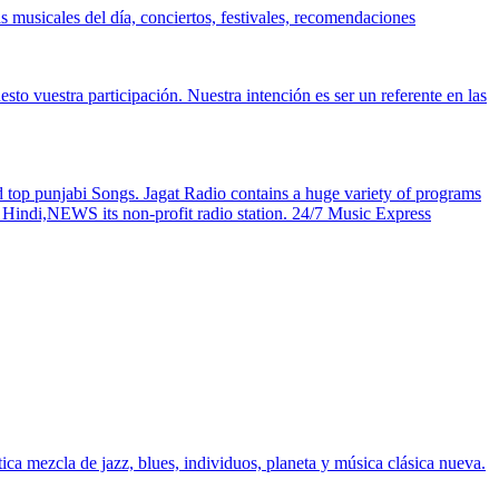
 musicales del día, conciertos, festivales, recomendaciones
esto vuestra participación. Nuestra intención es ser un referente en las
d top punjabi Songs. Jagat Radio contains a huge variety of programs
 Hindi,NEWS its non-profit radio station. 24/7 Music Express
ca mezcla de jazz, blues, individuos, planeta y música clásica nueva.