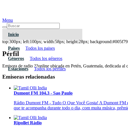
Menu
Inicio
Radio Sulamita 90.1 FM - Petén
top:300px; left:100px; width:58px; height:28px; background:#005f79;
Paises
Todos los paises
Pérfil
Géneros
Todos los géneros
Emisora de radio ??online ubicada en Petén, Guatemala, dedicada al cu
Estaciones
Todos los pérfiles
Emisoras relacionadas
Dumont FM 104.3 - Sao Paulo
Rádio Dumont FM - Tudo O Que Você Gosta! A Dumont FM é uma 
que te acompanha durante todo o dia, com muita música, prêmio
Ripollet Ràdio