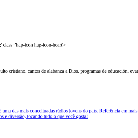
' class='hap-icon hap-icon-heart'>
lto cristiano, cantos de alabanza a Dios, programas de educación, evang
das mais conceituadas rádios jovens do país. Referência em mais de
s e diversão, tocando tudo o que você gosta!