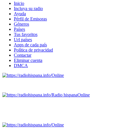
Inicio
Incluya su radio
Ayuda
Pérfil de Emisoras
Géneros
Países
Tus favoritos
Url países
Apps de cada país
Política de privacidad
Contactar
Eliminar cuenta
DMCA
Online
Emisoras de radio por web y móvil.
Radio hispana
Online
Todas las principales estaciones de radio del mundo hispano
SALVADOR, ESPAÑA, GUATEMALA, HAITI, HONDURAS, J
DOMINICANA, TRINIDAD AND TOBAGO, URUGUAY y VENEZUELA). Haga 
Online