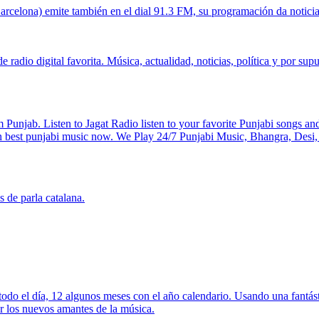
arcelona) emite también en el dial 91.3 FM, su programación da noticias
 radio digital favorita. Música, actualidad, noticias, política y por supu
 Punjab. Listen to Jagat Radio listen to your favorite Punjabi songs an
ten best punjabi music now. We Play 24/7 Punjabi Music, Bhangra, Desi,
 de parla catalana.
odo el día, 12 algunos meses con el año calendario. Usando una fantásti
r los nuevos amantes de la música.