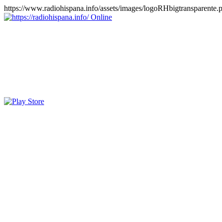
https://www.radiohispana.info/assets/images/logoRHbigtransparente.
Online
https://radiohispana.info
Tiene 15.505 emisoras de radio por web y móvil, para que los pu
COSTA RICA, CUBA, ECUADOR, EL SALVADOR, ESPAÑA,
PERÚ, PORTUGAL, PUERTO RICO, REINO UNIDO, RUMANIA, DO
oirlas, además los puedes disfrutar también en el celular/móvil Android