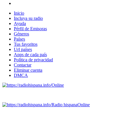
Inicio
Incluya su radio
Ayuda
Pérfil de Emisoras
Géneros
Países
Tus favoritos
Url países
Apps de cada país
Política de privacidad
Contactar
Eliminar cuenta
DMCA
Online
Emisoras de radio por web y móvil.
Radio hispana
Online
Todas las principales estaciones de radio del mundo hispano,
portugués-brasileiro y anglosajon (ARGENTINA, BOLIVIA,
BRASIL, CHILE, COLOMBIA, COSTA RICA, CUBA,