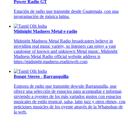
Power Radio GT
Estación de radio que transmite desde Guatemala, con una
programación de música latina.
Midnight Madness Metal e-radio
Midnight Madness Metal Radio broadcasters believe in
providing real music variety, so listeners can enjoy a vast
catalogue of known and unknown Metal music. Midnight
Madness Metal Radio official website address is
https://midnight-madness.eradioweb.com
Bongó Stereo - Barranquilla
Emisora de radio que transmite dewsde Barranquilla, que
ofrece una selección de espacios para acompañar e informar,
sirviendo a oyentes de los más variados gustos con espacios
musicales de estilo tropical, salsa, latin jazz y otros ritmos, con
peticiones musicles de los oyente através de la Whatsshap de
la web.