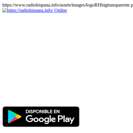
https://www.radiohispana.info/assets/images/logoRHbigtransparente.
Online
https://radiohispana.info
Tiene 15.505 emisoras de radio por web y móvil, para que los
puedas disfrutar, entretenimiento, información y música de todos los
géneros. Países: ARGENTINA, BOLIVIA, BRASIL, CHILE,
COLOMBIA, COSTA RICA, CUBA, ECUADOR, EL
SALVADOR, ESPAÑA, EE.UU, GUATEMALA, HAITI,
HONDURAS, JAMAICA, MARRUECOS, MÉXICO,
NICARAGUA, PANAMA, PARAGUAY, PERÚ, PORTUGAL,
PUERTO RICO, REINO UNIDO, RUMANIA, DOMINICANA,
TRINIDAD AND TOBAGO, URUGUAY y VENEZUELA.
Haga clic en el logo de las estaciones de radio para oirlas, además
los puedes disfrutar también en el celular/móvil Android, en el
Google Play Store, tiene función de grabación, podrás grabar y
crearte playlists gratis. Descargas: