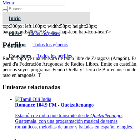
Menu
Inicio
Radio Topo
top:300px; left:100px; width:58px; height:28px;
background:#005f79;' class='hap-icon hap-icon-heart'>
Paises
Todos los paises
Pérfil
Géneros
Todos los géneros
Estaciones
Todos los pérfiles
Radio Topo ye una emisora de radio libre de Zaragoza (Aragón). Fa
parti d'a Federación Aragonesa de Radios Libres. Emite en castellán,
pero os suyos programas Fendo Orella y Tierra de Barrenaus son de
raso en aragonés. T
Emisoras relacionadas
Romance 104.9 FM - Quetzaltenango
Estación de radio que transmite desde
Quetzaltenango
,
Guatemala, con una programación musical de temas
románticos, melodías de amor y baladas en español e inglés.