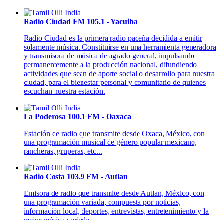
Radio Ciudad FM 105.1 - Yacuiba
Radio Ciudad es la primera radio paceña decidida a emitir
solamente música. Constituirse en una herramienta generadora
y transmisora de música de agrado general, impulsando
permanentemente a la producción nacional, difundiendo
actividades que sean de aporte social o desarrollo para nuestra
ciudad, para el bienestar personal y comunitario de quienes
escuchan nuestra estación.
La Poderosa 100.1 FM - Oaxaca
Estación de radio que transmite desde Oxaca, México, con
una programación musical de género popular mexicano,
rancheras, gruperas, etc...
Radio Costa 103.9 FM - Autlan
Emisora de radio que transmite desde Autlan, México, con
una programación variada, compuesta por noticias,
información local, deportes, entrevistas, entretenimiento y la
mejor música variada.