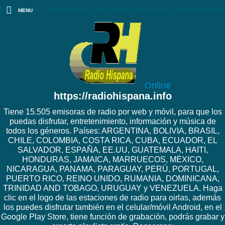
https://www.radiohispana.info/assets/images/logoRHbigtranspa
MENU
Online
https://radiohispana.info
Tiene 15.505 emisoras de radio por web y móvil, para que los
puedas disfrutar, entretenimiento, información y música de
todos los géneros. Países: ARGENTINA, BOLIVIA, BRASIL,
CHILE, COLOMBIA, COSTA RICA, CUBA, ECUADOR, EL
SALVADOR, ESPAÑA, EE.UU, GUATEMALA, HAITI,
HONDURAS, JAMAICA, MARRUECOS, MÉXICO,
NICARAGUA, PANAMA, PARAGUAY, PERÚ, PORTUGAL,
PUERTO RICO, REINO UNIDO, RUMANIA, DOMINICANA,
TRINIDAD AND TOBAGO, URUGUAY y VENEZUELA. Haga
clic en el logo de las estaciones de radio para oirlas, además
los puedes disfrutar también en el celular/móvil Android, en el
Google Play Store, tiene función de grabación, podrás grabar y