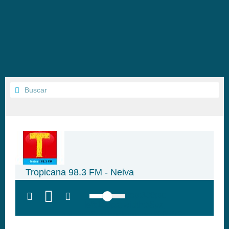
Tropicana 98.3 FM - Neiva
top:300px;
left:100px; width:58px;
height:28px; background:#005f79;'
class='hap-icon hap-icon-heart'>