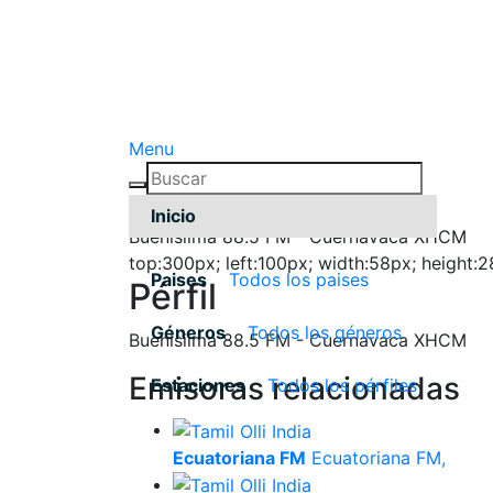
Menu
Inicio
Buenisiima 88.5 FM - Cuernavaca XHCM
top:300px; left:100px; width:58px; height:
Paises
Todos los paises
Pérfil
Géneros
Todos los géneros
Buenisiima 88.5 FM - Cuernavaca XHCM
Emisoras relacionadas
Estaciones
Todos los pérfiles
Ecuatoriana FM
Ecuatoriana FM,