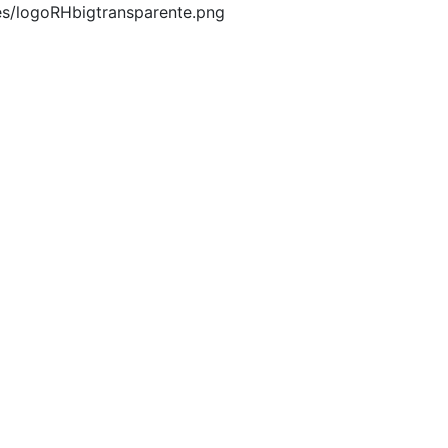
es/logoRHbigtransparente.png
pana.info
óvil, para que los puedas disfrutar, entretenimiento, info
ILE, COLOMBIA, COSTA RICA, CUBA, ECUADOR, EL SALVAD
O, NICARAGUA, PANAMA, PARAGUAY, PERÚ, PORTUGAL, P
Y y VENEZUELA. Haga clic en el logo de las estaciones 
d, en el Google Play Store, tiene función de grabación, podr