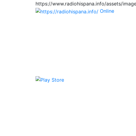
https://www.radiohispana.info/assets/imag
Online
https://radiohis
Tiene 15.505 emisoras de radio por web y m
Países: ARGENTINA, BOLIVIA, BRASIL, CH
HONDURAS, JAMAICA, MARRUECOS, MÉXIC
DOMINICANA, TRINIDAD AND TOBAGO, URUGUA
disfrutar también en el celular/móvil Androi
Descargas: