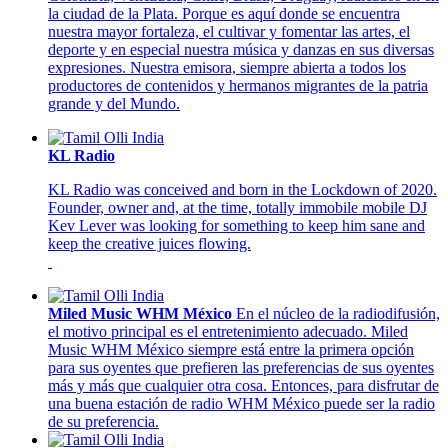
la ciudad de la Plata. Porque es aquí donde se encuentra
nuestra mayor fortaleza, el cultivar y fomentar las artes, el
deporte y en especial nuestra música y danzas en sus diversas
expresiones. Nuestra emisora, siempre abierta a todos los
productores de contenidos y hermanos migrantes de la patria
grande y del Mundo.
KL Radio
KL Radio was conceived and born in the Lockdown of 2020.
Founder, owner and, at the time, totally immobile mobile DJ
Kev Lever was looking for something to keep him sane and
keep the creative juices flowing.
Miled Music WHM México
En el núcleo de la radiodifusión,
el motivo principal es el entretenimiento adecuado. Miled
Music WHM México siempre está entre la primera opción
para sus oyentes que prefieren las preferencias de sus oyentes
más y más que cualquier otra cosa. Entonces, para disfrutar de
una buena estación de radio WHM México puede ser la radio
de su preferencia.