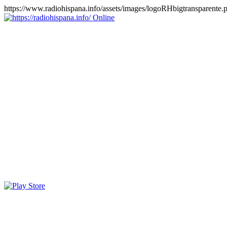
https://www.radiohispana.info/assets/images/logoRHbigtransparente.
Online
https://radiohispana.info
Tiene 15.505 emisoras de radio por web y móvil, para que los
puedas disfrutar, entretenimiento, información y música de todos los
géneros. Países: ARGENTINA, BOLIVIA, BRASIL, CHILE,
COLOMBIA, COSTA RICA, CUBA, ECUADOR, EL
SALVADOR, ESPAÑA, EE.UU, GUATEMALA, HAITI,
HONDURAS, JAMAICA, MARRUECOS, MÉXICO,
NICARAGUA, PANAMA, PARAGUAY, PERÚ, PORTUGAL,
PUERTO RICO, REINO UNIDO, RUMANIA, DOMINICANA,
TRINIDAD AND TOBAGO, URUGUAY y VENEZUELA.
Haga clic en el logo de las estaciones de radio para oirlas, además
los puedes disfrutar también en el celular/móvil Android, en el
Google Play Store, tiene función de grabación, podrás grabar y
crearte playlists gratis. Descargas: