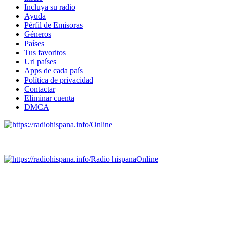
Incluya su radio
Ayuda
Pérfil de Emisoras
Géneros
Países
Tus favoritos
Url países
Apps de cada país
Política de privacidad
Contactar
Eliminar cuenta
DMCA
Online
Emisoras de radio por web y móvil.
Radio hispana
Online
Todas las principales estaciones de radio del mundo hispano,
portugués-brasileiro y anglosajon (ARGENTINA, BOLIVIA,
BRASIL, CHILE, COLOMBIA, COSTA RICA, CUBA,
ECUADOR, EL SALVADOR, ESPAÑA, GUATEMALA,
HAITI, HONDURAS, JAMAICA, MÉXICO, NICARAGUA,
PANAMA, PARAGUAY, PERÚ, PORTUGAL, PUERTO RICO,