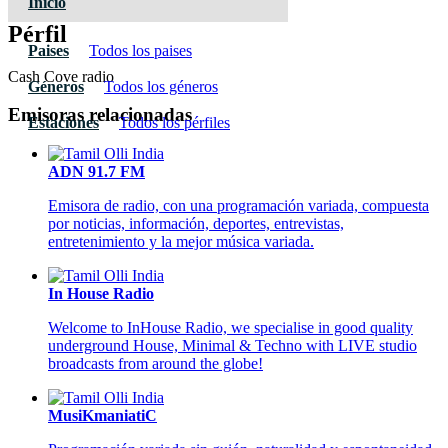
Inicio
Pérfil
Paises
Todos los paises
Cash Cove radio
Géneros
Todos los géneros
Emisoras relacionadas
Estaciones
Todos los pérfiles
ADN 91.7 FM
Emisora de radio, con una programación variada, compuesta
por noticias, información, deportes, entrevistas,
entretenimiento y la mejor música variada.
In House Radio
Welcome to InHouse Radio, we specialise in good quality
underground House, Minimal & Techno with LIVE studio
broadcasts from around the globe!
MusiKmaniatiC