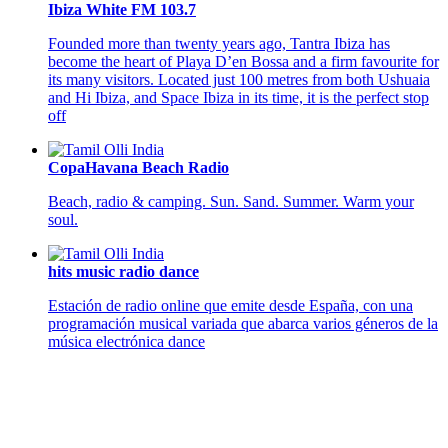
Ibiza White FM 103.7
Founded more than twenty years ago, Tantra Ibiza has
become the heart of Playa D’en Bossa and a firm favourite for
its many visitors. Located just 100 metres from both Ushuaia
and Hi Ibiza, and Space Ibiza in its time, it is the perfect stop
off
CopaHavana Beach Radio
Beach, radio & camping. Sun. Sand. Summer. Warm your
soul.
hits music radio dance
Estación de radio online que emite desde España, con una
programación musical variada que abarca varios géneros de la
música electrónica dance