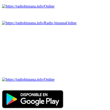
Online
Emisoras de radio por web y móvil.
Radio hispana
Online
Todas las principales estaciones de radio del mundo hispano,
portugués-brasileiro y anglosajon (ARGENTINA, BOLIVIA,
BRASIL, CHILE, COLOMBIA, COSTA RICA, CUBA,
ECUADOR, EL SALVADOR, ESPAÑA, GUATEMALA,
HAITI, HONDURAS, JAMAICA, MÉXICO, NICARAGUA,
PANAMA, PARAGUAY, PERÚ, PORTUGAL, PUERTO RICO,
REINO UNIDO, DOMINICANA, TRINIDAD AND TOBAGO,
URUGUAY y VENEZUELA). Haga clic en el logo de las
estaciones de radio para oirlas. (Estamos trabajando incorporando
más estaciones diariamente).
Online
Nuevo: Emisoras de radio por web y móvil. Descargas: