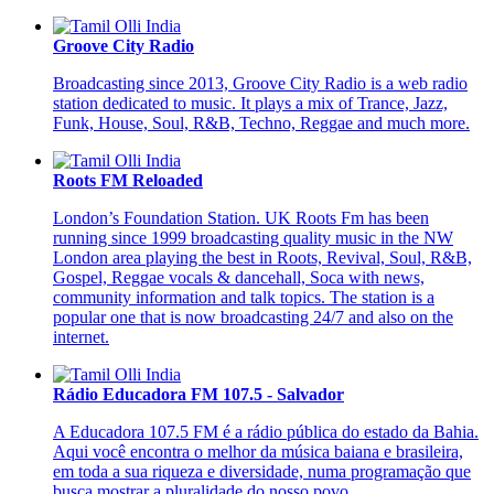
Groove City Radio
Broadcasting since 2013, Groove City Radio is a web radio
station dedicated to music. It plays a mix of Trance, Jazz,
Funk, House, Soul, R&B, Techno, Reggae and much more.
Roots FM Reloaded
London’s Foundation Station. UK Roots Fm has been
running since 1999 broadcasting quality music in the NW
London area playing the best in Roots, Revival, Soul, R&B,
Gospel, Reggae vocals & dancehall, Soca with news,
community information and talk topics. The station is a
popular one that is now broadcasting 24/7 and also on the
internet.
Rádio Educadora FM 107.5 - Salvador
A Educadora 107.5 FM é a rádio pública do estado da Bahia.
Aqui você encontra o melhor da música baiana e brasileira,
em toda a sua riqueza e diversidade, numa programação que
busca mostrar a pluralidade do nosso povo.