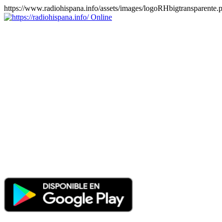
https://www.radiohispana.info/assets/images/logoRHbigtransparente.
Online
https://radiohispana.info
Tiene 15.505 emisoras de radio por web y móvil, para que los
puedas disfrutar, entretenimiento, información y música de todos los
géneros. Países: ARGENTINA, BOLIVIA, BRASIL, CHILE,
COLOMBIA, COSTA RICA, CUBA, ECUADOR, EL
SALVADOR, ESPAÑA, EE.UU, GUATEMALA, HAITI,
HONDURAS, JAMAICA, MARRUECOS, MÉXICO,
NICARAGUA, PANAMA, PARAGUAY, PERÚ, PORTUGAL,
PUERTO RICO, REINO UNIDO, RUMANIA, DOMINICANA,
TRINIDAD AND TOBAGO, URUGUAY y VENEZUELA.
Haga clic en el logo de las estaciones de radio para oirlas, además
los puedes disfrutar también en el celular/móvil Android, en el
Google Play Store, tiene función de grabación, podrás grabar y
crearte playlists gratis. Descargas: