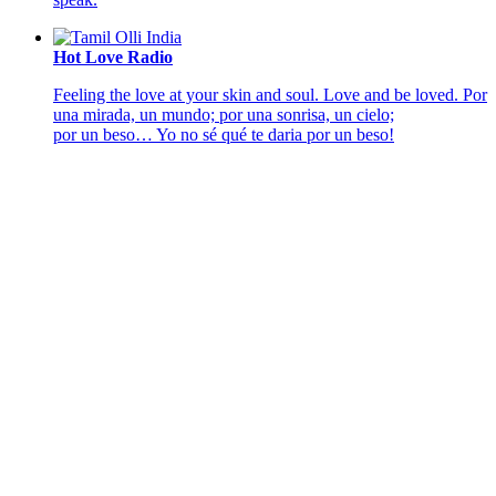
Hot Love Radio
Feeling the love at your skin and soul. Love and be loved. Por
una mirada, un mundo; por una sonrisa, un cielo;
por un beso… Yo no sé qué te daria por un beso!