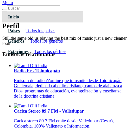
Menu
Inicio
Pérfil
Paises
Todos los paises
Still the same old us playing the best mix of music just a new cleaner
Géneros
Todos los géneros
look.
Estaciones
Todos los pérfiles
Emisoras relacionadas
Radio Fe - Totonicapán
Emisora de radio ??online que transmite desde Totonicapán
Guatemala, dedicada al culto cristiano, cantos de alabanza a
Dios, programas de educación, evangelización y enseñanza
de la doctrina cristiana.
Cacica Stereo 89.7 FM - Valledupar
Cacica stereo 89 7 FM emite desde Valledupar (Cesar),
Colombia. 100% Vallenato e Información.