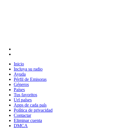
Inicio
Incluya su radio
Ayuda
Pérfil de Emisoras
Géneros
Países
Tus favoritos
Url países
Apps de cada país
Política de privacidad
Contactar
Eliminar cuenta
DMCA