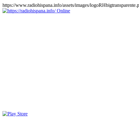
https://www.radiohispana.info/assets/images/logoRHbigtransparente.
Online
https://radiohispana.info
Tiene 15.505 emisoras de radio por web y móvil, para que los
puedas disfrutar, entretenimiento, información y música de todos los
géneros. Países: ARGENTINA, BOLIVIA, BRASIL, CHILE,
COLOMBIA, COSTA RICA, CUBA, ECUADOR, EL
SALVADOR, ESPAÑA, EE.UU, GUATEMALA, HAITI,
HONDURAS, JAMAICA, MARRUECOS, MÉXICO,
NICARAGUA, PANAMA, PARAGUAY, PERÚ, PORTUGAL,
PUERTO RICO, REINO UNIDO, RUMANIA, DOMINICANA,
TRINIDAD AND TOBAGO, URUGUAY y VENEZUELA.
Haga clic en el logo de las estaciones de radio para oirlas, además
los puedes disfrutar también en el celular/móvil Android, en el
Google Play Store, tiene función de grabación, podrás grabar y
crearte playlists gratis. Descargas: