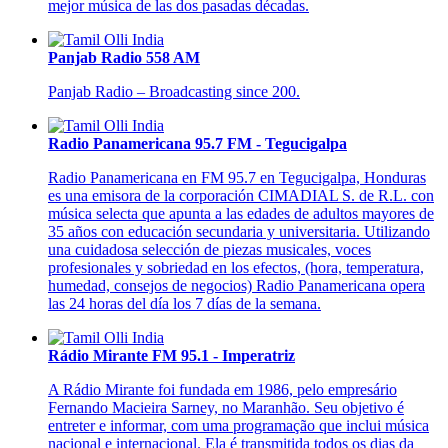
mejor música de las dos pasadas décadas.
Panjab Radio 558 AM
Panjab Radio – Broadcasting since 200.
Radio Panamericana 95.7 FM - Tegucigalpa
Radio Panamericana en FM 95.7 en Tegucigalpa, Honduras
es una emisora de la corporación CIMADIAL S. de R.L. con
música selecta que apunta a las edades de adultos mayores de
35 años con educación secundaria y universitaria. Utilizando
una cuidadosa selección de piezas musicales, voces
profesionales y sobriedad en los efectos, (hora, temperatura,
humedad, consejos de negocios) Radio Panamericana opera
las 24 horas del día los 7 días de la semana.
Rádio Mirante FM 95.1 - Imperatriz
A Rádio Mirante foi fundada em 1986, pelo empresário
Fernando Macieira Sarney, no Maranhão. Seu objetivo é
entreter e informar, com uma programação que inclui música
nacional e internacional. Ela é transmitida todos os dias da