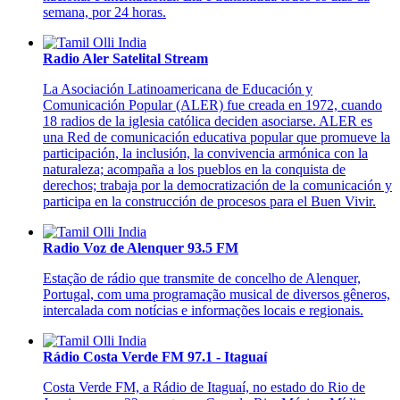
semana, por 24 horas.
Radio Aler Satelital Stream
La Asociación Latinoamericana de Educación y
Comunicación Popular (ALER) fue creada en 1972, cuando
18 radios de la iglesia católica deciden asociarse. ALER es
una Red de comunicación educativa popular que promueve la
participación, la inclusión, la convivencia armónica con la
naturaleza; acompaña a los pueblos en la conquista de
derechos; trabaja por la democratización de la comunicación y
participa en la construcción de procesos para el Buen Vivir.
Radio Voz de Alenquer 93.5 FM
Estação de rádio que transmite de concelho de Alenquer,
Portugal, com uma programação musical de diversos gêneros,
intercalada com notícias e informações locais e regionais.
Rádio Costa Verde FM 97.1 - Itaguaí
Costa Verde FM, a Rádio de Itaguaí, no estado do Rio de