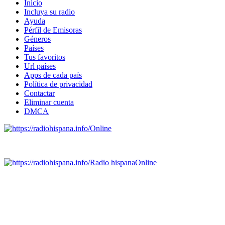
Inicio
Incluya su radio
Ayuda
Pérfil de Emisoras
Géneros
Países
Tus favoritos
Url países
Apps de cada país
Política de privacidad
Contactar
Eliminar cuenta
DMCA
Online
Emisoras de radio por web y móvil.
Radio hispana
Online
Todas las principales estaciones de radio del mundo hispano,
portugués-brasileiro y anglosajon (ARGENTINA, BOLIVIA,
BRASIL, CHILE, COLOMBIA, COSTA RICA, CUBA,
ECUADOR, EL SALVADOR, ESPAÑA, GUATEMALA,
HAITI, HONDURAS, JAMAICA, MÉXICO, NICARAGUA,
PANAMA, PARAGUAY, PERÚ, PORTUGAL, PUERTO RICO,