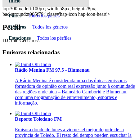
Inicio
DJ Aale Ceccarossi
top:300px; left:100px; width:58px; height:28px;
background:#005f79;' class='hap-icon hap-icon-heart'>
Paises
Todos los paises
Pérfil
Géneros
Todos los géneros
Estaciones
Todos los pérfiles
DJ Aale Ceccarossi
Emisoras relacionadas
Rádio Menina FM 97.5 - Blumenau
A Rádio Menina é considerada uma das únicas emissoras
formadora de opinião com real expressão junto à comunidade
das regiões onde atua – Balneário Camboriú e Blumenau,
com uma programação de entretenimento, esportes e
informação.
Deporte Toledano FM
Emisora donde de lunes a viernes el mejor deporte de la
provincia de Toledo. El resto del tiempo pueden escuchar la