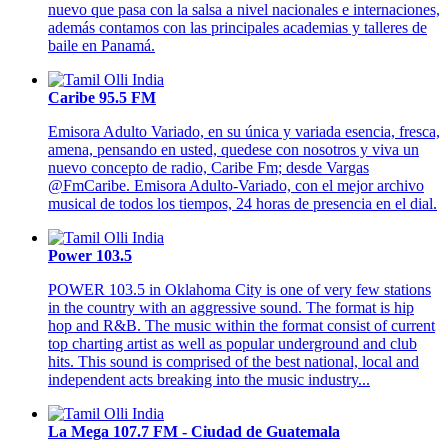
nuevo que pasa con la salsa a nivel nacionales e internaciones,
además contamos con las principales academias y talleres de
baile en Panamá.
Caribe 95.5 FM
Emisora Adulto Variado, en su única y variada esencia, fresca,
amena, pensando en usted, quedese con nosotros y viva un
nuevo concepto de radio, Caribe Fm; desde Vargas
@FmCaribe. Emisora Adulto-Variado, con el mejor archivo
musical de todos los tiempos, 24 horas de presencia en el dial.
Power 103.5
POWER 103.5 in Oklahoma City is one of very few stations
in the country with an aggressive sound. The format is hip
hop and R&B. The music within the format consist of current
top charting artist as well as popular underground and club
hits. This sound is comprised of the best national, local and
independent acts breaking into the music industry...
La Mega 107.7 FM - Ciudad de Guatemala