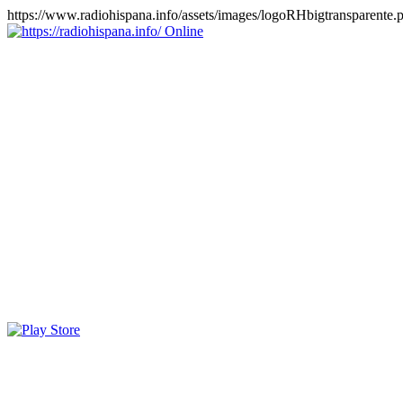
https://www.radiohispana.info/assets/images/logoRHbigtransparente.
Online
https://radiohispana.info
Tiene 15.505 emisoras de radio por web y móvil, para que los
puedas disfrutar, entretenimiento, información y música de todos los
géneros. Países: ARGENTINA, BOLIVIA, BRASIL, CHILE,
COLOMBIA, COSTA RICA, CUBA, ECUADOR, EL
SALVADOR, ESPAÑA, EE.UU, GUATEMALA, HAITI,
HONDURAS, JAMAICA, MARRUECOS, MÉXICO,
NICARAGUA, PANAMA, PARAGUAY, PERÚ, PORTUGAL,
PUERTO RICO, REINO UNIDO, RUMANIA, DOMINICANA,
TRINIDAD AND TOBAGO, URUGUAY y VENEZUELA.
Haga clic en el logo de las estaciones de radio para oirlas, además
los puedes disfrutar también en el celular/móvil Android, en el
Google Play Store, tiene función de grabación, podrás grabar y
crearte playlists gratis. Descargas: