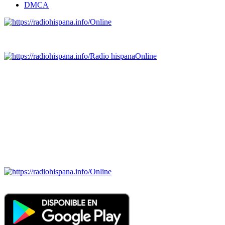
DMCA
Online
Emisoras de radio por web y móvil.
Radio hispana
Online
Todas las principales estaciones de radio del mundo hispano,
portugués-brasileiro y anglosajon (ARGENTINA, BOLIVIA,
BRASIL, CHILE, COLOMBIA, COSTA RICA, CUBA,
ECUADOR, EL SALVADOR, ESPAÑA, GUATEMALA,
HAITI, HONDURAS, JAMAICA, MÉXICO, NICARAGUA,
PANAMA, PARAGUAY, PERÚ, PORTUGAL, PUERTO RICO,
REINO UNIDO, DOMINICANA, TRINIDAD AND TOBAGO,
URUGUAY y VENEZUELA). Haga clic en el logo de las
estaciones de radio para oirlas. (Estamos trabajando incorporando
más estaciones diariamente).
Online
Nuevo: Emisoras de radio por web y móvil. Descargas: