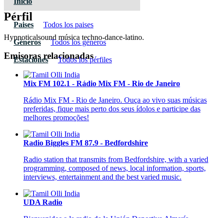
Inicio
Pérfil
Paises
Todos los paises
Hypnoticalsound música techno-dance-latino.
Géneros
Todos los géneros
Emisoras relacionadas
Estaciones
Todos los pérfiles
Mix FM 102.1 - Rádio Mix FM - Rio de Janeiro
Rádio Mix FM - Rio de Janeiro. Ouça ao vivo suas músicas
preferidas, fique mais perto dos seus ídolos e participe das
melhores promoções!
Radio Biggles FM 87.9 - Bedfordshire
Radio station that transmits from Bedfordshire, with a varied
programming, composed of news, local information, sports,
interviews, entertainment and the best varied music.
UDA Radio