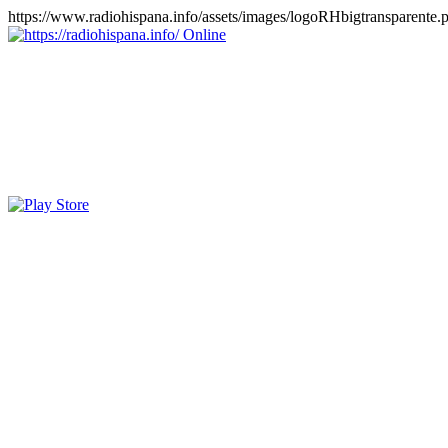
https://www.radiohispana.info/assets/images/logoRHbigtransparente.
Online
https://radiohispana.info
Tiene 15.505 emisoras de radio por web y móvil, para que los pu
COSTA RICA, CUBA, ECUADOR, EL SALVADOR, ESPAÑA,
PERÚ, PORTUGAL, PUERTO RICO, REINO UNIDO, RUMANIA, DO
oirlas, además los puedes disfrutar también en el celular/móvil Android