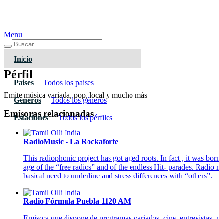
Menu
Inicio
Pérfil
Paises
Todos los paises
Emite música variada, pop, local y mucho más
Géneros
Todos los géneros
Emisoras relacionadas
Estaciones
Todos los pérfiles
RadioMusic - La Rockaforte
This radiophonic project has got aged roots. In fact , it was born
age of the “free radios” and of the endless Hit- parades. Radio
basical need to underline and stress differences with “others”.
Radio Fórmula Puebla 1120 AM
Emisora que dispone de programas variados, cine, entrevistas, n