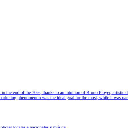
 in the end of the 70es, thanks to an intuition of Bruno Ployer, artistic 
 marketing phenomenon was the ideal goal for the most, while it was par
oticias locales e nacionales y música.