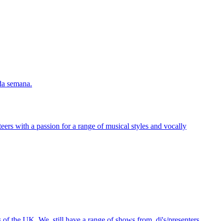
 da semana.
eers with a passion for a range of musical styles and vocally
ts of the UK. We still have a range of shows from dj's/presenters