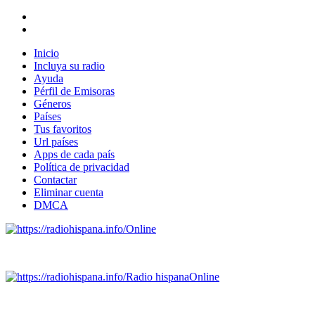
Inicio
Incluya su radio
Ayuda
Pérfil de Emisoras
Géneros
Países
Tus favoritos
Url países
Apps de cada país
Política de privacidad
Contactar
Eliminar cuenta
DMCA
Online
Emisoras de radio por web y móvil.
Radio hispana
Online
Todas las principales estaciones de radio del mundo hispano
SALVADOR, ESPAÑA, GUATEMALA, HAITI, HONDURAS, J