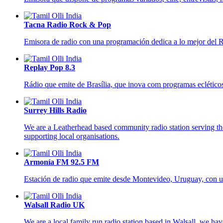
Tacna Radio Rock & Pop
Emisora de radio con una programación dedica a lo mejor del 
Replay Pop 8.3
Rádio que emite de Brasília, que inova com programas ecléticos
Surrey Hills Radio
We are a Leatherhead based community radio station serving the 
supporting local organisations.
Armonía FM 92.5 FM
Estación de radio que emite desde Montevideo, Uruguay, con u
Walsall Radio UK
We are a local family run radio station based in Walsall, we ha