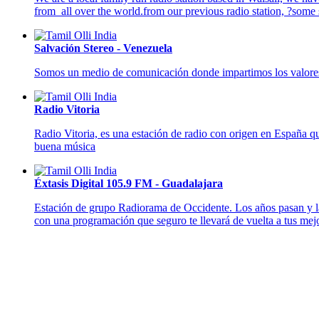
from all over the world.from our previous radio station, ?some
Salvación Stereo - Venezuela
Somos un medio de comunicación donde impartimos los valores es
Radio Vitoria
Radio Vitoria, es una estación de radio con origen en España q
buena música
Éxtasis Digital 105.9 FM - Guadalajara
Estación de grupo Radiorama de Occidente. Los años pasan y la
con una programación que seguro te llevará de vuelta a tus mej