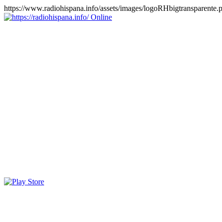
https://www.radiohispana.info/assets/images/logoRHbigtransparente.
Online
https://radiohispana.info
Tiene 15.505 emisoras de radio por web y móvil, para que los
puedas disfrutar, entretenimiento, información y música de todos los
géneros. Países: ARGENTINA, BOLIVIA, BRASIL, CHILE,
COLOMBIA, COSTA RICA, CUBA, ECUADOR, EL
SALVADOR, ESPAÑA, EE.UU, GUATEMALA, HAITI,
HONDURAS, JAMAICA, MARRUECOS, MÉXICO,
NICARAGUA, PANAMA, PARAGUAY, PERÚ, PORTUGAL,
PUERTO RICO, REINO UNIDO, RUMANIA, DOMINICANA,
TRINIDAD AND TOBAGO, URUGUAY y VENEZUELA.
Haga clic en el logo de las estaciones de radio para oirlas, además
los puedes disfrutar también en el celular/móvil Android, en el
Google Play Store, tiene función de grabación, podrás grabar y
crearte playlists gratis. Descargas: