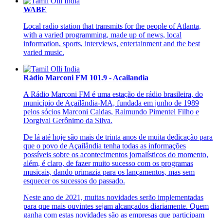
WABE
Local radio station that transmits for the people of Atlanta,
with a varied programming, made up of news, local
information, sports, interviews, entertainment and the best
varied music.
Rádio Marconi FM 101.9 - Acailandia
A Rádio Marconi FM é uma estação de rádio brasileira, do
município de Açailândia-MA, fundada em junho de 1989
pelos sócios Marconi Caldas, Raimundo Pimentel Filho e
Dorgival Gerônimo da Silva.
De lá até hoje são mais de trinta anos de muita dedicação para
que o povo de Açailândia tenha todas as informações
possíveis sobre os acontecimentos jornalísticos do momento,
além, é claro, de fazer muito sucesso com os programas
musicais, dando primazia para os lançamentos, mas sem
esquecer os sucessos do passado.
Neste ano de 2021, muitas novidades serão implementadas
para que mais ouvintes sejam alcançados diariamente. Quem
ganha com estas novidades são as empresas que participam