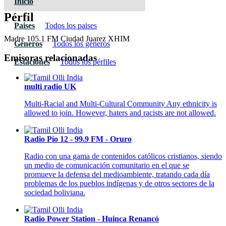
Inicio
Pérfil
Paises
Todos los paises
Madre 105.1 FM Ciudad Juarez XHIM
Géneros
Todos los géneros
Emisoras relacionadas
Estaciones
Todos los pérfiles
multi radio UK
Multi-Racial and Multi-Cultural Community Any ethnicity is
allowed to join. However, haters and racists are not allowed.
Radio Pío 12 - 99.9 FM - Oruro
Radio con una gama de contenidos católicos cristianos, siendo
un medio de comunicación comunitario en el que se
promueve la defensa del medioambiente, tratando cada día
problemas de los pueblos indígenas y de otros sectores de la
sociedad boliviana.
Radio Power Station - Huinca Renancó