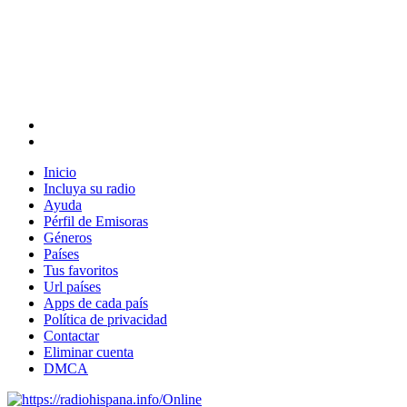
Inicio
Incluya su radio
Ayuda
Pérfil de Emisoras
Géneros
Países
Tus favoritos
Url países
Apps de cada país
Política de privacidad
Contactar
Eliminar cuenta
DMCA
Online