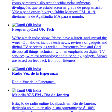
como parceiras e são reconhecidas pelas inúmeras
divulgações que se estabelecem na grade de programação.
Vale a pena ouvir (e ver) a Rádio Marconi FM 101,9,
diretamente de Açailândia-MA para o mundo.
FrequencyCast UK Tech
We're a tech radio show. Please have a listen, and spread the
word! Our shows include tech news, reviews of gadgets and
digital TV services, as well a… Presenters Pete and Carl
discuss all things technical, with an emphasis on digital TV
services, wireless technology and nice shiny gadgets. Shows
are based on feedback from our listeners.
Radio Voz de la Esperanza
Radio Voz de la Esperanza.
Melodia 97.5 FM - Rio de Janeiro
Estação de rádio online localizada em Rio de Janeiro,
dedicada ao culto cristão, e sua programação é 100%