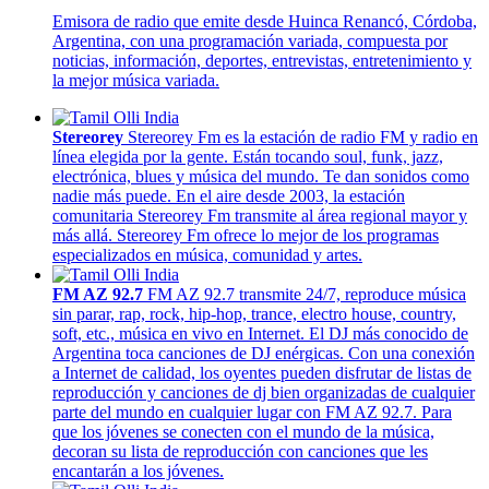
Emisora de radio que emite desde Huinca Renancó, Córdoba,
Argentina, con una programación variada, compuesta por
noticias, información, deportes, entrevistas, entretenimiento y
la mejor música variada.
Stereorey
Stereorey Fm es la estación de radio FM y radio en
línea elegida por la gente. Están tocando soul, funk, jazz,
electrónica, blues y música del mundo. Te dan sonidos como
nadie más puede. En el aire desde 2003, la estación
comunitaria Stereorey Fm transmite al área regional mayor y
más allá. Stereorey Fm ofrece lo mejor de los programas
especializados en música, comunidad y artes.
FM AZ 92.7
FM AZ 92.7 transmite 24/7, reproduce música
sin parar, rap, rock, hip-hop, trance, electro house, country,
soft, etc., música en vivo en Internet. El DJ más conocido de
Argentina toca canciones de DJ enérgicas. Con una conexión
a Internet de calidad, los oyentes pueden disfrutar de listas de
reproducción y canciones de dj bien organizadas de cualquier
parte del mundo en cualquier lugar con FM AZ 92.7. Para
que los jóvenes se conecten con el mundo de la música,
decoran su lista de reproducción con canciones que les
encantarán a los jóvenes.