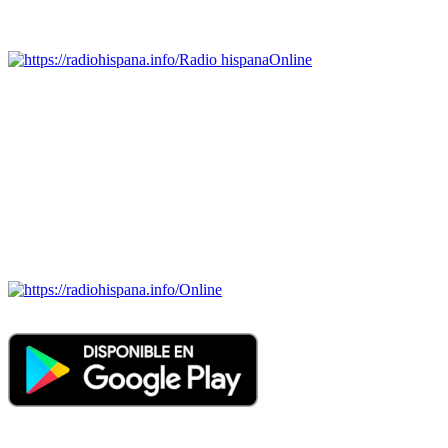
Emisoras de radio por web y móvil.
Radio hispana
Online
Todas las principales estaciones de radio del mundo hispano,
portugués-brasileiro y anglosajon (ARGENTINA, BOLIVIA,
BRASIL, CHILE, COLOMBIA, COSTA RICA, CUBA,
ECUADOR, EL SALVADOR, ESPAÑA, GUATEMALA,
HAITI, HONDURAS, JAMAICA, MÉXICO, NICARAGUA,
PANAMA, PARAGUAY, PERÚ, PORTUGAL, PUERTO RICO,
REINO UNIDO, DOMINICANA, TRINIDAD AND TOBAGO,
URUGUAY y VENEZUELA). Haga clic en el logo de las
estaciones de radio para oirlas. (Estamos trabajando incorporando
más estaciones diariamente).
Online
Nuevo: Emisoras de radio por web y móvil. Descargas: