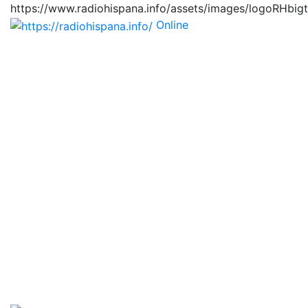
https://www.radiohispana.info/assets/images/logoRHbig
Online
https://radiohispana.i
Tiene 15.505 emisoras de radio por web y móvil, para
que los puedas disfrutar, entretenimiento, información
y música de todos los géneros. Países: ARGENTINA,
BOLIVIA, BRASIL, CHILE, COLOMBIA, COSTA RICA,
CUBA, ECUADOR, EL SALVADOR, ESPAÑA, EE.UU,
GUATEMALA, HAITI, HONDURAS, JAMAICA,
MARRUECOS, MÉXICO, NICARAGUA, PANAMA,
PARAGUAY, PERÚ, PORTUGAL, PUERTO RICO, REINO
UNIDO, RUMANIA, DOMINICANA, TRINIDAD AND
TOBAGO, URUGUAY y VENEZUELA. Haga clic en el
logo de las estaciones de radio para oirlas, además los
puedes disfrutar también en el celular/móvil Android,
en el Google Play Store, tiene función de grabación,
podrás grabar y crearte playlists gratis. Descargas: