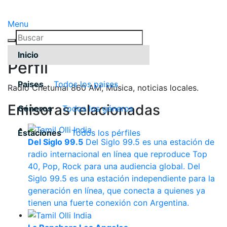
Menu
Inicio
Pérfil
Paises
Todos los paises
Radio Chetumal 860 AM, Música, noticias locales.
Emisoras relacionadas
Géneros
Todos los géneros
Estaciones
Todos los pérfiles
Del Siglo 99.5
Del Siglo 99.5 es una estación de
radio internacional en línea que reproduce Top
40, Pop, Rock para una audiencia global. Del
Siglo 99.5 es una estación independiente para la
generación en línea, que conecta a quienes ya
tienen una fuerte conexión con Argentina.