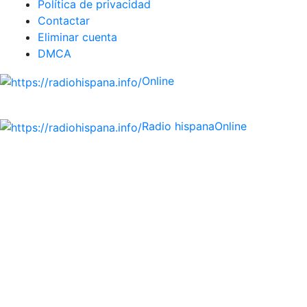
Política de privacidad
Contactar
Eliminar cuenta
DMCA
Online
Emisoras de radio por web y móvil.
Radio hispana
Online
Todas las principales estaciones de radio del mundo
hispano, portugués-brasileiro y anglosajon (ARGENTINA,
BOLIVIA, BRASIL, CHILE, COLOMBIA, COSTA RICA, CUBA,
ECUADOR, EL SALVADOR, ESPAÑA, GUATEMALA, HAITI,
HONDURAS, JAMAICA, MÉXICO, NICARAGUA, PANAMA,
PARAGUAY, PERÚ, PORTUGAL, PUERTO RICO, REINO
UNIDO, DOMINICANA, TRINIDAD AND TOBAGO, URUGUAY
y VENEZUELA). Haga clic en el logo de las estaciones de
radio para oirlas. (Estamos trabajando incorporando más
estaciones diariamente).