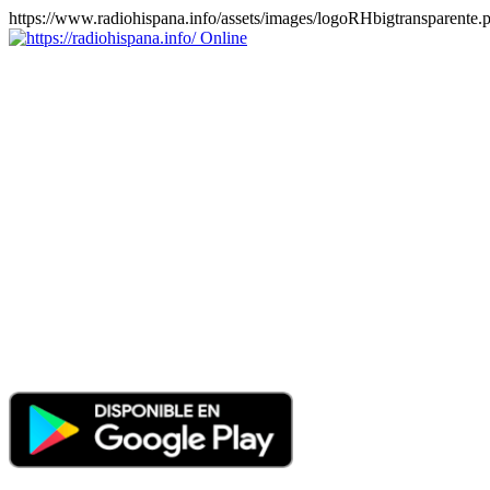
https://www.radiohispana.info/assets/images/logoRHbigtransparente.
Online
https://radiohispana.info
Tiene 15.505 emisoras de radio por web y móvil, para que los
puedas disfrutar, entretenimiento, información y música de todos los
géneros. Países: ARGENTINA, BOLIVIA, BRASIL, CHILE,
COLOMBIA, COSTA RICA, CUBA, ECUADOR, EL
SALVADOR, ESPAÑA, EE.UU, GUATEMALA, HAITI,
HONDURAS, JAMAICA, MARRUECOS, MÉXICO,
NICARAGUA, PANAMA, PARAGUAY, PERÚ, PORTUGAL,
PUERTO RICO, REINO UNIDO, RUMANIA, DOMINICANA,
TRINIDAD AND TOBAGO, URUGUAY y VENEZUELA.
Haga clic en el logo de las estaciones de radio para oirlas, además
los puedes disfrutar también en el celular/móvil Android, en el
Google Play Store, tiene función de grabación, podrás grabar y
crearte playlists gratis. Descargas: