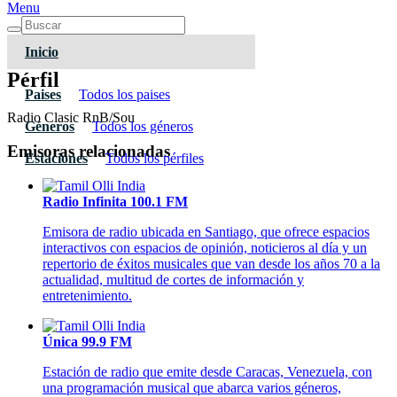
Menu
Inicio
Pérfil
Paises
Todos los paises
Radio Clasic RnB/Sou
Géneros
Todos los géneros
Emisoras relacionadas
Estaciones
Todos los pérfiles
Radio Infinita 100.1 FM
Emisora de radio ubicada en Santiago, que ofrece espacios
interactivos con espacios de opinión, noticieros al día y un
repertorio de éxitos musicales que van desde los años 70 a la
actualidad, multitud de cortes de información y
entretenimiento.
Única 99.9 FM
Estación de radio que emite desde Caracas, Venezuela, con
una programación musical que abarca varios géneros,