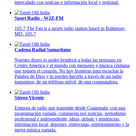
intercalado con noticias e información local y regional.
Sport Radio - WJZ-FM
105.7 The Fan is a sports radio station based in Baltimore,
MD. 105.7
Cadena Radial Samaritano
Nuestro deseo es poder bendecir a todas las personas en
Centro America y el mundo con mensajes y musica cristiana
que toquen el corazón. No hay fronteras para escuchar la
Palabra de Dios y tu puedes hacerlo a través de un radio
transmisor, de un teléfono móvil, de una computadora.
Stereo Vicente
Emisora de radio que transmite desde Guatemala, con una
programación variada, compuesta por noticias, periodismo
profesional e independiente, ideas, debate y tendencias,
información local, deportes, entrevistas, entretenimiento y la
mejor música variada.