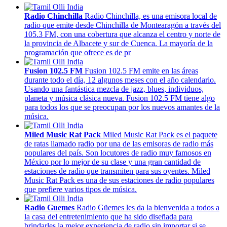
Radio Chinchilla
Radio Chinchilla, es una emisora local de
radio que emite desde Chinchilla de Montearagón a través del
105.3 FM, con una cobertura que alcanza el centro y norte de
la provincia de Albacete y sur de Cuenca. La mayoría de la
programación que ofrece es de pr
Fusion 102.5 FM
Fusion 102.5 FM emite en las áreas
durante todo el día, 12 algunos meses con el año calendario.
Usando una fantástica mezcla de jazz, blues, individuos,
planeta y música clásica nueva. Fusion 102.5 FM tiene algo
para todos los que se preocupan por los nuevos amantes de la
música.
Miled Music Rat Pack
Miled Music Rat Pack es el paquete
de ratas llamado radio por una de las emisoras de radio más
populares del país. Son locutores de radio muy famosos en
México por lo mejor de su clase y una gran cantidad de
estaciones de radio que transmiten para sus oyentes. Miled
Music Rat Pack es una de sus estaciones de radio populares
que prefiere varios tipos de música.
Radio Guemes
Radio Güemes les da la bienvenida a todos a
la casa del entretenimiento que ha sido diseñada para
brindarles la mejor experiencia de radio sin importar si se