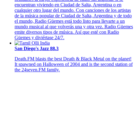
encuentran viviendo en Ciudad de Salta, Argentina o en
cualquier otro lugar del mundo. Con canciones de los artistas
de la música popular de Ciudad de Salta, Argentina y de todo
el mundo, Radio Güemes está todo listo para llevarte a un
mundo musical al que volverás una y otra vez. Radio Güemes
emite diversos tipos de música. Así que esté con Radio
Güemes y diviértase 24/7.
San Diego's Jazz 88.3
Death.FM blasts the best Death & Black Metal on the planet!
It spawned on Halloween of 2004 and is the second station of
the 24seven.FM family.