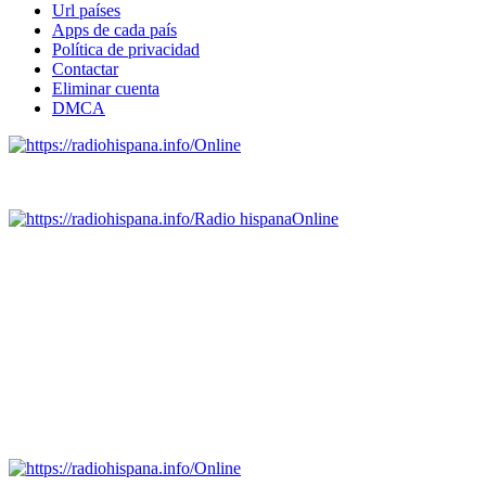
Url países
Apps de cada país
Política de privacidad
Contactar
Eliminar cuenta
DMCA
Online
Emisoras de radio por web y móvil.
Radio hispana
Online
Todas las principales estaciones de radio del mundo hispano,
portugués-brasileiro y anglosajon (ARGENTINA, BOLIVIA,
BRASIL, CHILE, COLOMBIA, COSTA RICA, CUBA,
ECUADOR, EL SALVADOR, ESPAÑA, GUATEMALA,
HAITI, HONDURAS, JAMAICA, MÉXICO, NICARAGUA,
PANAMA, PARAGUAY, PERÚ, PORTUGAL, PUERTO RICO,
REINO UNIDO, DOMINICANA, TRINIDAD AND TOBAGO,
URUGUAY y VENEZUELA). Haga clic en el logo de las
estaciones de radio para oirlas. (Estamos trabajando incorporando
más estaciones diariamente).
Online