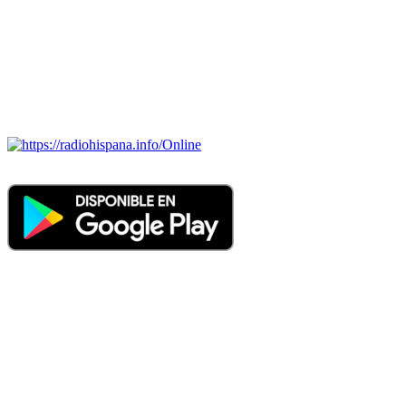
ECUADOR, EL SALVADOR, ESPAÑA, GUATEMALA,
HAITI, HONDURAS, JAMAICA, MÉXICO, NICARAGUA,
PANAMA, PARAGUAY, PERÚ, PORTUGAL, PUERTO RICO,
REINO UNIDO, DOMINICANA, TRINIDAD AND TOBAGO,
URUGUAY y VENEZUELA). Haga clic en el logo de las
estaciones de radio para oirlas. (Estamos trabajando incorporando
más estaciones diariamente).
Online
Nuevo: Emisoras de radio por web y móvil. Descargas: