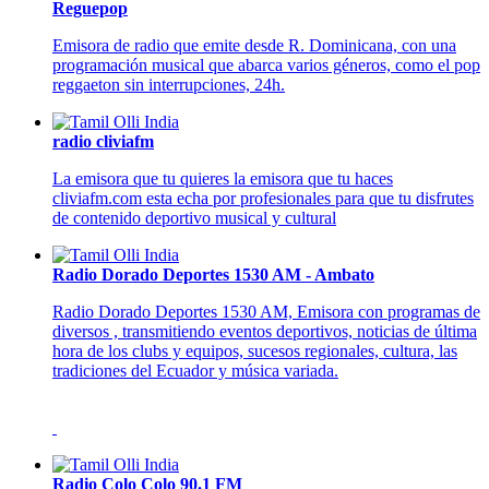
Reguepop
Emisora de radio que emite desde R. Dominicana, con una
programación musical que abarca varios géneros, como el pop
reggaeton sin interrupciones, 24h.
radio cliviafm
La emisora que tu quieres la emisora que tu haces
cliviafm.com esta echa por profesionales para que tu disfrutes
de contenido deportivo musical y cultural
Radio Dorado Deportes 1530 AM - Ambato
Radio Dorado Deportes 1530 AM, Emisora con programas de
diversos , transmitiendo eventos deportivos, noticias de última
hora de los clubs y equipos, sucesos regionales, cultura, las
tradiciones del Ecuador y música variada.
Radio Colo Colo 90.1 FM