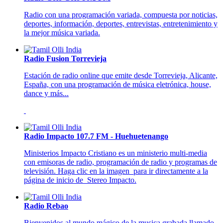
Radio con una programación variada, compuesta por noticias,
deportes, información, deportes, entrevistas, entretenimiento y
la mejor música variada.
Radio Fusion Torrevieja
Estación de radio online que emite desde Torrevieja, Alicante,
España, con una programación de música eletrónica, house,
dance y más...
Radio Impacto 107.7 FM - Huehuetenango
Ministerios Impacto Cristiano es un ministerio multi-media
con emisoras de radio, programación de radio y programas de
televisión. Haga clic en la imagen para ir directamente a la
página de inicio de Stereo Impacto.
Radio Rebao
Bienvenidos al mundo mágico de la musica grabada llamado