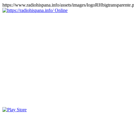
https://www.radiohispana.info/assets/images/logoRHbigtransparente.
Online
https://radiohispana.info
Tiene 15.505 emisoras de radio por web y móvil, para que los
puedas disfrutar, entretenimiento, información y música de todos los
géneros. Países: ARGENTINA, BOLIVIA, BRASIL, CHILE,
COLOMBIA, COSTA RICA, CUBA, ECUADOR, EL
SALVADOR, ESPAÑA, EE.UU, GUATEMALA, HAITI,
HONDURAS, JAMAICA, MARRUECOS, MÉXICO,
NICARAGUA, PANAMA, PARAGUAY, PERÚ, PORTUGAL,
PUERTO RICO, REINO UNIDO, RUMANIA, DOMINICANA,
TRINIDAD AND TOBAGO, URUGUAY y VENEZUELA.
Haga clic en el logo de las estaciones de radio para oirlas, además
los puedes disfrutar también en el celular/móvil Android, en el
Google Play Store, tiene función de grabación, podrás grabar y
crearte playlists gratis. Descargas: