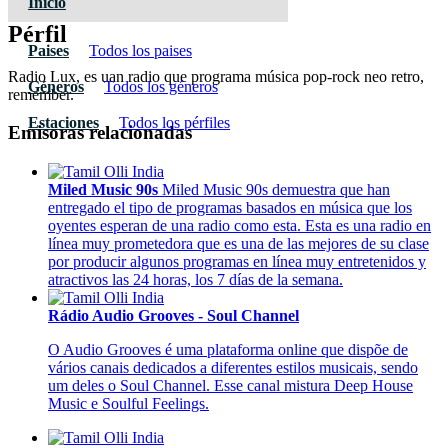
Inicio
Pérfil
Paises
Todos los paises
Radio Lux, es uan radio que programa música pop-rock neo retro,
Géneros
Todos los géneros
remember.
Estaciones
Todos los pérfiles
Emisoras relacionadas
Miled Music 90s
Miled Music 90s demuestra que han
entregado el tipo de programas basados en música que los
oyentes esperan de una radio como esta. Esta es una radio en
línea muy prometedora que es una de las mejores de su clase
por producir algunos programas en línea muy entretenidos y
atractivos las 24 horas, los 7 días de la semana.
Rádio Audio Grooves - Soul Channel
O Audio Grooves é uma plataforma online que dispõe de
vários canais dedicados a diferentes estilos musicais, sendo
um deles o Soul Channel. Esse canal mistura Deep House
Music e Soulful Feelings.