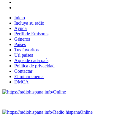
Inicio
Incluya su radio
Ayuda
Pérfil de Emisoras
Géneros
Países
Tus favoritos
Url países
Apps de cada país
Política de privacidad
Contactar
Eliminar cuenta
DMCA
Online
Emisoras de radio por web y móvil.
Radio hispana
Online
Todas las principales estaciones de radio del mundo hispano,
portugués-brasileiro y anglosajon (ARGENTINA, BOLIVIA,
BRASIL, CHILE, COLOMBIA, COSTA RICA, CUBA,