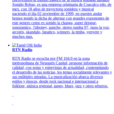
Sonido Rebao, es una empresa originaria de Coacalco edo. de
mex. con 18 años de trayectoria sonidera y musical
naciendo el dia 02 noviembre de 1999, en nuestro andar
hemos tenido la dicha de alternar con grandes exponentes de
este genero como es sonido la changa, super dengue,
sonoramico, ?siboney, pancho, stereo rumba 97, jasso la voz,
arcoiris, skandalo, fanatico, winners, la timba, yenyere y
muchos mas.
RTN Radio
RTN Radio se escucha por FM 104.9 en la zona
metropolitana de Neuquén Capital, propone información de
calidad, con notas y entrevistas de actualidad, contemplando
el desarrollo de las noticias, los temas socialmente relevantes y
sus múltiples miradas. La musicalización abarca diversos
estilos y épocas, desde rock nacional e internacional a
folklore, música regional, tango, blues, jazz y otros géneros.