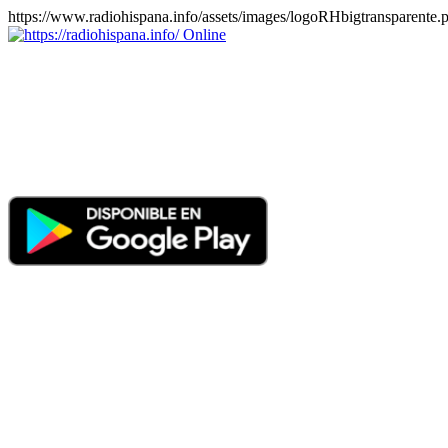
https://www.radiohispana.info/assets/images/logoRHbigtransparente.
Online
https://radiohispana.info
Tiene 15.505 emisoras de radio por web y móvil, para que los pu
COSTA RICA, CUBA, ECUADOR, EL SALVADOR, ESPAÑA,
PERÚ, PORTUGAL, PUERTO RICO, REINO UNIDO, RUMANIA, DO
oirlas, además los puedes disfrutar también en el celular/móvil Android