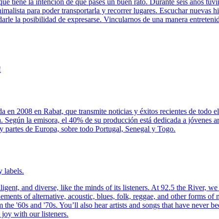
 que tiene la intención de que pases un buen rato. Durante seis años tu
malista para poder transportarla y recorrer lugares. Escuchar nuevas h
arle la posibilidad de expresarse. Vincularnos de una manera entreteni
!
ida en 2008 en Rabat, que transmite noticias y éxitos recientes de tod
. Según la emisora, el 40% de su producción está dedicada a jóvenes ar
 y partes de Europa, sobre todo Portugal, Senegal y Togo.
 labels.
igent, and diverse, like the minds of its listeners. At 92.5 the River, w
ements of alternative, acoustic, blues, folk, reggae, and other forms of m
 the '60s and '70s. You’ll also hear artists and songs that have never b
 joy with our listeners.