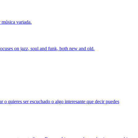
r música variada.
ocuses on jazz, soul and funk, both new and old.
ar o quieres ser escuchado o algo interesante que decir puedes