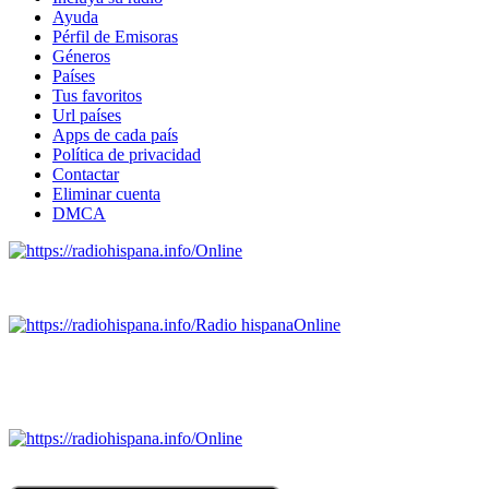
Ayuda
Pérfil de Emisoras
Géneros
Países
Tus favoritos
Url países
Apps de cada país
Política de privacidad
Contactar
Eliminar cuenta
DMCA
Online
Emisoras de radio por web y móvil.
Radio hispana
Online
Todas las principales estaciones de radio del mundo hispano
SALVADOR, ESPAÑA, GUATEMALA, HAITI, HONDURAS, J
DOMINICANA, TRINIDAD AND TOBAGO, URUGUAY y VENEZUELA). Haga 
Online
Nuevo: Emisoras de radio por web y móvil. Descargas: