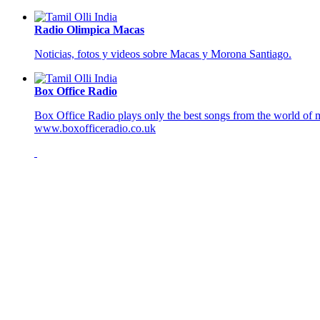
Radio Olimpica Macas
Noticias, fotos y videos sobre Macas y Morona Santiago.
Box Office Radio
Box Office Radio plays only the best songs from the world of m
www.boxofficeradio.co.uk