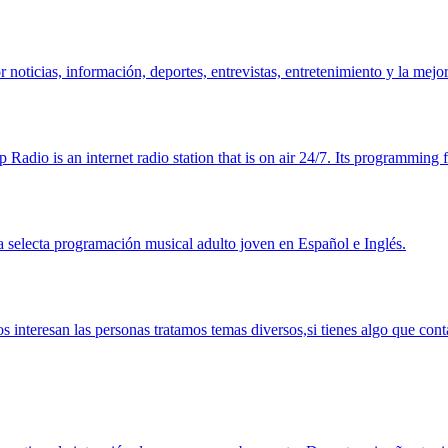
oticias, información, deportes, entrevistas, entretenimiento y la mejo
io is an internet radio station that is on air 24/7. Its programming f
selecta programación musical adulto joven en Español e Inglés.
 interesan las personas tratamos temas diversos,si tienes algo que cont