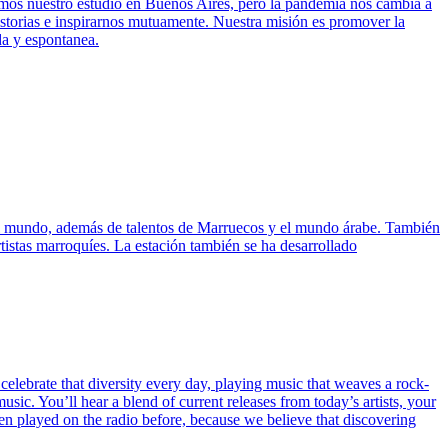
vimos nuestro estudio en Buenos Aires, pero la pandemia nos cambia a
istorias e inspirarnos mutuamente. Nuestra misión es promover la
da y espontanea.
o el mundo, además de talentos de Marruecos y el mundo árabe. También
tistas marroquíes. La estación también se ha desarrollado
e celebrate that diversity every day, playing music that weaves a rock-
usic. You’ll hear a blend of current releases from today’s artists, your
een played on the radio before, because we believe that discovering