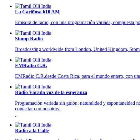
La Cariñosa 610 AM
Emisora de radio, con una programación variada, compuesta por n
Stomp Radio
Broadcasting worldwide from London, United Kingdom, Stomp Rad
EMRadio C.R.
EMRadio C.R.desde Costa Rica, para el mundo entero, con una 
Radio Varada voz de la esperanza
Programación variada sin guión, naturalidad y espontaneidad nos
contactar con nosotros.
Radio a la Calle