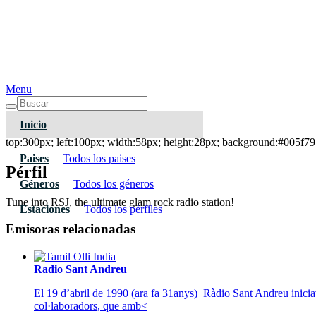
Menu
Inicio
RSJ
top:300px; left:100px; width:58px; height:28px; background:#005f79;
Paises
Todos los paises
Pérfil
Géneros
Todos los géneros
Tune into RSJ, the ultimate glam rock radio station!
Estaciones
Todos los pérfiles
Emisoras relacionadas
Radio Sant Andreu
El 19 d’abril de 1990 (ara fa 31anys) Ràdio Sant Andreu inicia
col·laboradors, que amb<