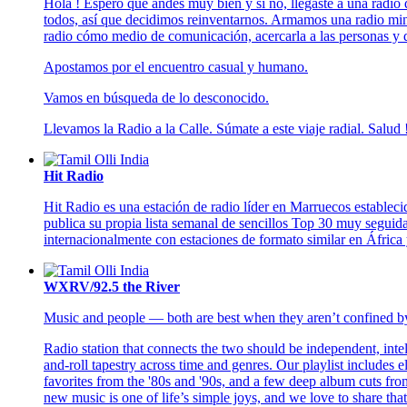
Hola ! Espero que andes muy bien y si no, llegaste a una radio
todos, así que decidimos reinventarnos. Armamos una radio mini
radio cómo medio de comunicación, acercarla a las personas y d
Apostamos por el encuentro casual y humano.
Vamos en búsqueda de lo desconocido.
Llevamos la Radio a la Calle. Súmate a este viaje radial. Salud 
Hit Radio
Hit Radio es una estación de radio líder en Marruecos establec
publica su propia lista semanal de sencillos Top 30 muy seguida
internacionalmente con estaciones de formato similar en África
WXRV/92.5 the River
Music and people — both are best when they aren’t confined by
Radio station that connects the two should be independent, intell
and-roll tapestry across time and genres. Our playlist includes el
favorites from the '80s and '90s, and a few deep album cuts from
new music is one of life’s simple joys, and we love to share that