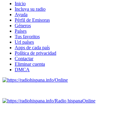
Inicio
Incluya su radio
Ayuda
Pérfil de Emisoras
Géneros
Países
Tus favoritos
Url países
Apps de cada país
Política de privacidad
Contactar
Eliminar cuenta
DMCA
Online
Emisoras de radio por web y móvil.
Radio hispana
Online
Todas las principales estaciones de radio del mundo hispano,
portugués-brasileiro y anglosajon (ARGENTINA, BOLIVIA,
BRASIL, CHILE, COLOMBIA, COSTA RICA, CUBA,
ECUADOR, EL SALVADOR, ESPAÑA, GUATEMALA,
HAITI, HONDURAS, JAMAICA, MÉXICO, NICARAGUA,