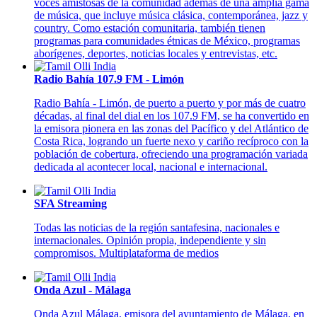
voces amistosas de la comunidad además de una amplia gama
de música, que incluye música clásica, contemporánea, jazz y
country. Como estación comunitaria, también tienen
programas para comunidades étnicas de México, programas
aborígenes, deportes, noticias locales y entrevistas, etc.
Radio Bahía 107.9 FM - Limón
Radio Bahía - Limón, de puerto a puerto y por más de cuatro
décadas, al final del dial en los 107.9 FM, se ha convertido en
la emisora pionera en las zonas del Pacífico y del Atlántico de
Costa Rica, logrando un fuerte nexo y cariño recíproco con la
población de cobertura, ofreciendo una programación variada
dedicada al acontecer local, nacional e internacional.
SFA Streaming
Todas las noticias de la región santafesina, nacionales e
internacionales. Opinión propia, independiente y sin
compromisos.
Multiplataforma de medios
Onda Azul - Málaga
Onda Azul Málaga, emisora del ayuntamiento de Málaga, en