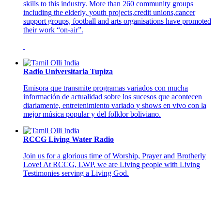
skills to this industry. More than 260 community groups
including the elderly, youth projects,credit unions,cancer
support groups, football and arts organisations have promoted
their work “on-air”.
Radio Universitaria Tupiza
Emisora que transmite programas variados con mucha
información de actualidad sobre los sucesos que acontecen
diariamente, entretenimiento variado y shows en vivo con la
mejor música popular y del folklor boliviano.
RCCG Living Water Radio
Join us for a glorious time of Worship, Prayer and Brotherly
Love! At RCCG, LWP, we are Living people with Living
Testimonies serving a Living God.