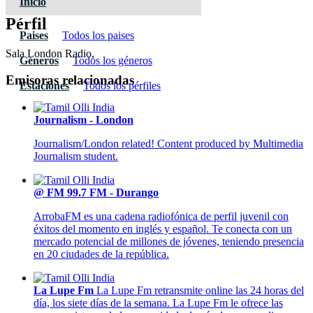
Inicio
Pérfil
Paises
Todos los paises
Sala London Radio,
Géneros
Todos los géneros
Emisoras relacionadas
Estaciones
Todos los pérfiles
Journalism - London
Journalism/London related! Content produced by Multimedia
Journalism student.
@ FM 99.7 FM - Durango
ArrobaFM es una cadena radiofónica de perfil juvenil con
éxitos del momento en inglés y español. Te conecta con un
mercado potencial de millones de jóvenes, teniendo presencia
en 20 ciudades de la república.
La Lupe Fm
La Lupe Fm retransmite online las 24 horas del
día, los siete días de la semana. La Lupe Fm le ofrece las