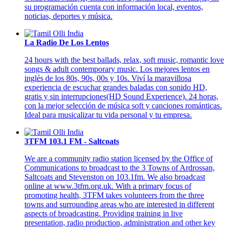
su programación cuenta con información local, eventos,
noticias, deportes y música.
La Radio De Los Lentos
24 hours with the best ballads, relax, soft music, romantic love
songs & adult contemporary music. Los mejores lentos en
inglés de los 80s, 90s, 00s y 10s. Viví la maravillosa
experiencia de escuchar grandes baladas con sonido HD,
gratis y sin interrupciones(HD Sound Experience). 24 horas,
con la mejor selección de música soft y canciones románticas.
Ideal para musicalizar tu vida personal y tu empresa.
3TFM 103.1 FM - Saltcoats
We are a community radio station licensed by the Office of
Communications to broadcast to the 3 Towns of Ardrossan,
Saltcoats and Stevenston on 103.1fm. We also broadcast
online at www.3tfm.org.uk. With a primary focus of
promoting health, 3TFM takes volunteers from the three
towns and surrounding areas who are interested in different
aspects of broadcasting. Providing training in live
presentation, radio production, administration and other key