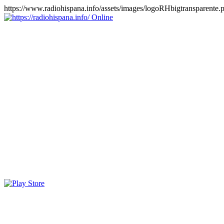
https://www.radiohispana.info/assets/images/logoRHbigtransparente.
Online
https://radiohispana.info
Tiene 15.505 emisoras de radio por web y móvil, para que los
puedas disfrutar, entretenimiento, información y música de todos los
géneros. Países: ARGENTINA, BOLIVIA, BRASIL, CHILE,
COLOMBIA, COSTA RICA, CUBA, ECUADOR, EL
SALVADOR, ESPAÑA, EE.UU, GUATEMALA, HAITI,
HONDURAS, JAMAICA, MARRUECOS, MÉXICO,
NICARAGUA, PANAMA, PARAGUAY, PERÚ, PORTUGAL,
PUERTO RICO, REINO UNIDO, RUMANIA, DOMINICANA,
TRINIDAD AND TOBAGO, URUGUAY y VENEZUELA.
Haga clic en el logo de las estaciones de radio para oirlas, además
los puedes disfrutar también en el celular/móvil Android, en el
Google Play Store, tiene función de grabación, podrás grabar y
crearte playlists gratis. Descargas: