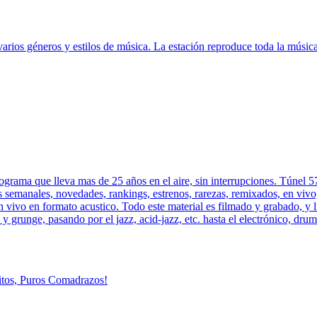
arios géneros y estilos de música. La estación reproduce toda la músic
rograma que lleva mas de 25 años en el aire, sin interrupciones. Túnel 
s semanales, novedades, rankings, estrenos, rarezas, remixados, en vivo,
n vivo en formato acustico. Todo este material es filmado y grabado, 
y grunge, pasando por el jazz, acid-jazz, etc. hasta el electrónico, drum´
itos, Puros Comadrazos!