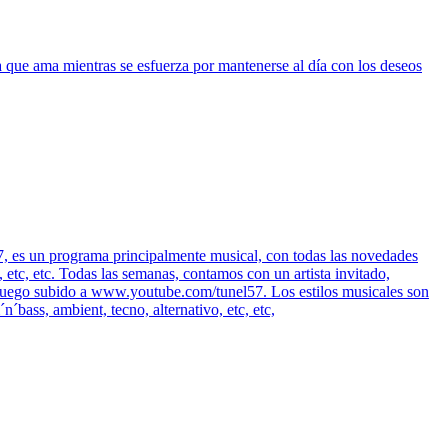
a que ama mientras se esfuerza por mantenerse al día con los deseos
57, es un programa principalmente musical, con todas las novedades
 etc, etc. Todas las semanas, contamos con un artista invitado,
y luego subido a www.youtube.com/tunel57. Los estilos musicales son
n´bass, ambient, tecno, alternativo, etc, etc,