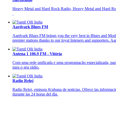
Heavy Metal and Hard Rock Radio, Heavy Metal and Hard Ro
Aardvark Blues FM
Aardvark Blues FM brings you the very best in Blues and Modern
premier stations thanks to our loyal listeners and supporter
Antena 1 106.9 FM - Vitória
Com uma rede unificada e uma programação especializada, para 
para o seu rádio.
Radio Reloj
Radio Reloj, emisora #cubana de noticias. Ofrece las informaci
durante las 24 horas del día.