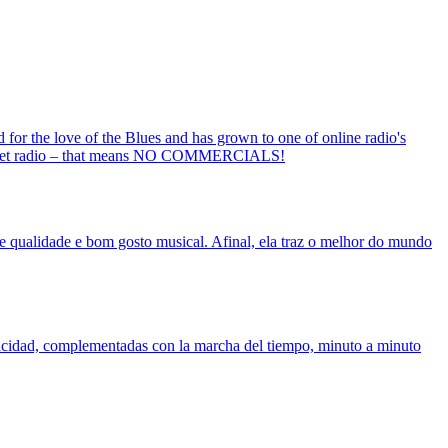
for the love of the Blues and has grown to one of online radio's
 internet radio – that means NO COMMERCIALS!
e qualidade e bom gosto musical. Afinal, ela traz o melhor do mundo
eracidad, complementadas con la marcha del tiempo, minuto a minuto