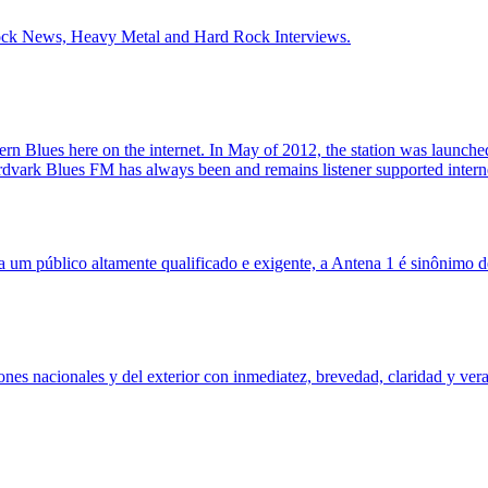
ck News, Heavy Metal and Hard Rock Interviews.
 Blues here on the internet. In May of 2012, the station was launched 
s. Aardvark Blues FM has always been and remains listener supported
um público altamente qualificado e exigente, a Antena 1 é sinônimo d
ones nacionales y del exterior con inmediatez, brevedad, claridad y v