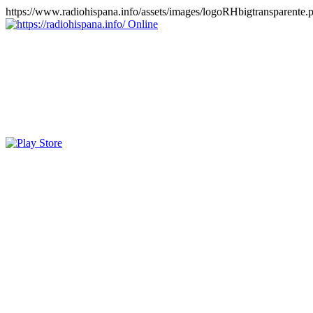
https://www.radiohispana.info/assets/images/logoRHbigtransparente.
Online
https://radiohispana.info
Tiene 15.505 emisoras de radio por web y móvil, para que los pu
COSTA RICA, CUBA, ECUADOR, EL SALVADOR, ESPAÑA,
PERÚ, PORTUGAL, PUERTO RICO, REINO UNIDO, RUMANIA, DO
oirlas, además los puedes disfrutar también en el celular/móvil Android