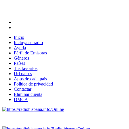
Inicio
Incluya su radio
Ayuda
Pérfil de Emisoras
Géneros
Países
Tus favoritos
Url países
Apps de cada país
Política de privacidad
Contactar
Eliminar cuenta
DMCA
Online
Emisoras de radio por web y móvil.
Radio hispana
Online