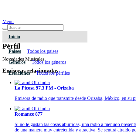
Menu
Inicio
Pérfil
Paises
Todos los paises
Novedades Musicales
Géneros
Todos los géneros
Emisoras relacionadas
Estaciones
Todos los pérfiles
La Picosa 97.3 FM - Orizaba
Emisora de radio que transmite desde Orizaba, México, en su pr
Romance 877
Si no le gustan las cosas aburridas, una radio a menudo presen
de una manera muy entretenida y atractiva. Se sentirá atraído por