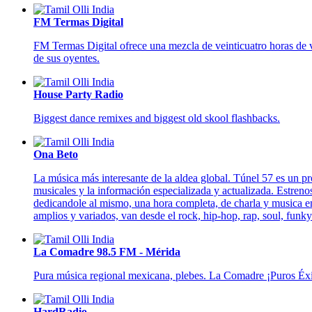
FM Termas Digital
FM Termas Digital ofrece una mezcla de veinticuatro horas de v
de sus oyentes.
House Party Radio
Biggest dance remixes and biggest old skool flashbacks.
Ona Beto
La música más interesante de la aldea global. Túnel 57 es un p
musicales y la información especializada y actualizada. Estreno
dedicandole al mismo, una hora completa, de charla y musica e
amplios y variados, van desde el rock, hip-hop, rap, soul, funky 
La Comadre 98.5 FM - Mérida
Pura música regional mexicana, plebes. La Comadre ¡Puros Éx
HardRadio