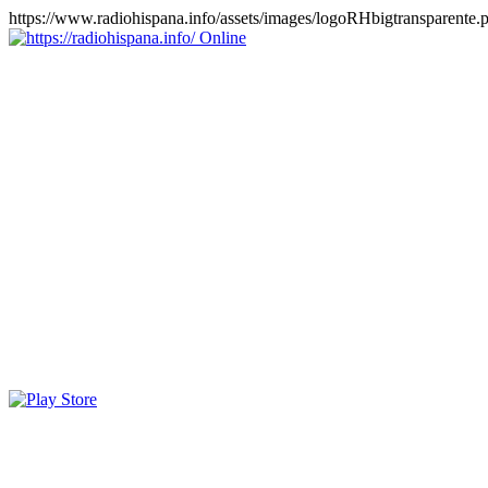
https://www.radiohispana.info/assets/images/logoRHbigtransparente.
Online
https://radiohispana.info
Tiene 15.505 emisoras de radio por web y móvil, para que los
puedas disfrutar, entretenimiento, información y música de todos los
géneros. Países: ARGENTINA, BOLIVIA, BRASIL, CHILE,
COLOMBIA, COSTA RICA, CUBA, ECUADOR, EL
SALVADOR, ESPAÑA, EE.UU, GUATEMALA, HAITI,
HONDURAS, JAMAICA, MARRUECOS, MÉXICO,
NICARAGUA, PANAMA, PARAGUAY, PERÚ, PORTUGAL,
PUERTO RICO, REINO UNIDO, RUMANIA, DOMINICANA,
TRINIDAD AND TOBAGO, URUGUAY y VENEZUELA.
Haga clic en el logo de las estaciones de radio para oirlas, además
los puedes disfrutar también en el celular/móvil Android, en el
Google Play Store, tiene función de grabación, podrás grabar y
crearte playlists gratis. Descargas: