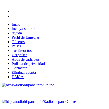
Inicio
Incluya su radio
Ayuda
Pérfil de Emisoras
Géneros
Países
Tus favoritos
Url países
Apps de cada país
Política de privacidad
Contactar
Eliminar cuenta
DMCA
Online
Emisoras de radio por web y móvil.
Radio hispana
Online