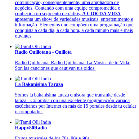
comunicação, consequentemente, uma ampliadora de
negócios. Contando com uma equipe comprometida e
conhecida no segmento de rádios,
A COR DA VIDA
apresenta um show de variedades musicais, entretenimento e
informação. Elementos que compõem uma programação que
conquista a cada dia, a cada hora, a cada minuto mais e mais
ouvintes.
Radio Quillotana - Quillota
Radio Quillotana. Radio Quillotana. La Musica de tu Vida.
Son las canciones que cautivan tus oidos.
La Bakanisima Taraza
Somos la bakanisima taraza emisora que transmite desde
taraza - Colombia con una excelente programación variada
escúchanos por Internet en más de 15 portales desde tu celular
o computador.
Happy80Radio
Exitos musicales de los 70s, 80s y 90s.