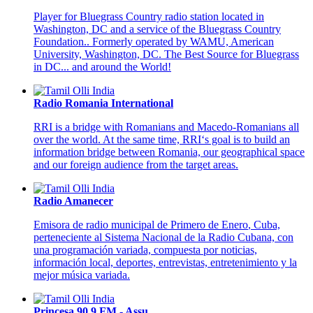
Player for Bluegrass Country radio station located in
Washington, DC and a service of the Bluegrass Country
Foundation.. Formerly operated by WAMU, American
University, Washington, DC. The Best Source for Bluegrass
in DC... and around the World!
Radio Romania International
RRI is a bridge with Romanians and Macedo-Romanians all
over the world. At the same time, RRI‘s goal is to build an
information bridge between Romania, our geographical space
and our foreign audience from the target areas.
Radio Amanecer
Emisora de radio municipal de
Primero de Enero
, Cuba,
perteneciente al Sistema Nacional de la Radio Cubana, con
una programación variada, compuesta por noticias,
información local, deportes, entrevistas, entretenimiento y la
mejor música variada.
Princesa 90.9 FM - Assu