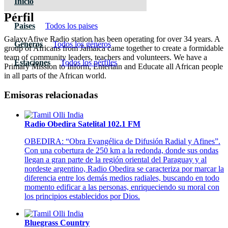
Inicio
Pérfil
Paises
Todos los paises
GalaxyAfiwe Radio station has been operating for over 34 years. A
Géneros
Todos los géneros
group of Africans from Jamaica came together to create a formidable
team of community leaders, teachers and volunteers. We have a
Estaciones
Todos los pérfiles
Primary Mission to Inform, Entertain and Educate all African people
in all parts of the African world.
Emisoras relacionadas
Radio Obedira Satelital 102.1 FM
OBEDIRA: “Obra Evangélica de Difusión Radial y Afines”.
Con una cobertura de 250 km a la redonda, donde sus ondas
llegan a gran parte de la región oriental del Paraguay y al
nordeste argentino, Radio Obedira se caracteriza por marcar la
diferencia entre los demás medios radiales, buscando en todo
momento edificar a las personas, enriqueciendo su moral con
los principios establecidos por Dios.
Bluegrass Country