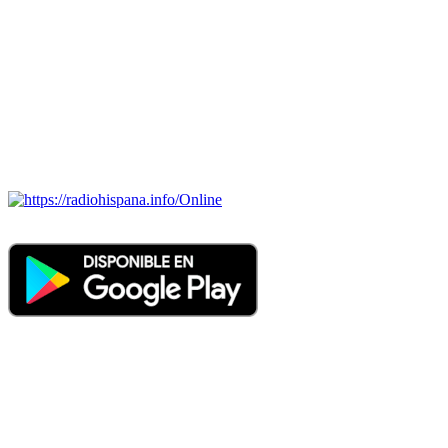
Todas las principales estaciones de radio del mundo hispano,
portugués-brasileiro y anglosajon (ARGENTINA, BOLIVIA,
BRASIL, CHILE, COLOMBIA, COSTA RICA, CUBA,
ECUADOR, EL SALVADOR, ESPAÑA, GUATEMALA,
HAITI, HONDURAS, JAMAICA, MÉXICO, NICARAGUA,
PANAMA, PARAGUAY, PERÚ, PORTUGAL, PUERTO RICO,
REINO UNIDO, DOMINICANA, TRINIDAD AND TOBAGO,
URUGUAY y VENEZUELA). Haga clic en el logo de las
estaciones de radio para oirlas. (Estamos trabajando incorporando
más estaciones diariamente).
Online
Nuevo: Emisoras de radio por web y móvil. Descargas: