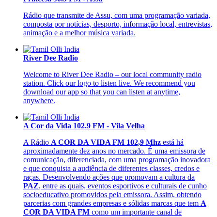
Rádio que transmite de Assu, com uma programação variada,
composta por notícias, desporto, informação local, entrevistas,
animação e a melhor música variada.
River Dee Radio
Welcome to River Dee Radio – our local community radio
station. Click our logo to listen live. We recommend you
download our app so that you can listen at anytime,
anywhere.
A Cor da Vida 102.9 FM - Vila Velha
A Rádio
A COR DA VIDA FM 102,9 Mhz
está há
aproximadamente dez anos no mercado. É uma emissora de
comunicação, diferenciada, com uma programação inovadora
e que conquista a audiência de diferentes classes, credos e
raças. Desenvolvendo ações que promovam a cultura da
PAZ
, entre as quais, eventos esportivos e culturais de cunho
socioeducativo promovidos pela emissora. Assim, obtendo
parcerias com grandes empresas e sólidas marcas que tem
A
COR DA VIDA FM
como um importante canal de