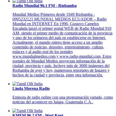
Radio Mundial 96.1 FM - Ríobamba
Mundial Medios Primeros desde 1949 Riobamba -
0995232121 MUNDIAL MEDIOS ECUADOR – Radio
Mundial en INTERNET En 1996, Gustavo Camelos
Encalada lanzó el primer portal WEB de Radio Mundial 910
AM, siendo el primer medio de comunicación de la provincia
y uno de los primeros del país en establecerse en Internet.
Actualmente, el mundo entero tiene acceso a un amplio
contenido de noticias, deportes, entretenimiento, cultura,
enlaces y al audio real de los portales
www.mundialmedios.com y www.radio-mundial.com, Estos
portales de Mundial Medios proyectan información de la
ciudad, provincia y país. Incluye más de 3000 imágenes del
Riobamba de ayer y hoy, numerosos reportajes de lugares y
hechos de la ciudad y provincia, entre otra información.
Linda Morena Radio
Emisora de radio online con una programación variada, como
noticias del acontecer en Jalapa, Guatemala C.A..
KMFM 96.2 FM - West Kent