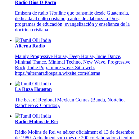
Radio Dios D Pacto
Emisora de radio ??online que transmite desde Guatemala,
dedicada al culto cristiano, cantos de alabanza a Dios,
programas de educación, evangelización y enseñanza de la
doctrina cristiana.
Alterna Radio
Mainly Progressive House, Deep House, Indie Dance,
Minimal Trance, Minimal Techno, New Wave, Progressive
Rock, Indie Pop, future wave. Sitio web:
https://alternaradiospain.wixsite.com/alterna
La Raza Houston
The best of Regional Mexican Genras (Banda, Norteño,
Ranchero & Corridos).
Ràdio Molins de Rei
Ràdio Molins de Rei va néixer oficialment el 13 de desembre
de 1980. Actualment som més de 200 col·laboradors i tenim