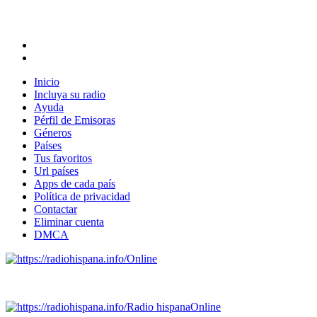
Inicio
Incluya su radio
Ayuda
Pérfil de Emisoras
Géneros
Países
Tus favoritos
Url países
Apps de cada país
Política de privacidad
Contactar
Eliminar cuenta
DMCA
Online
Emisoras de radio por web y móvil.
Radio hispana
Online