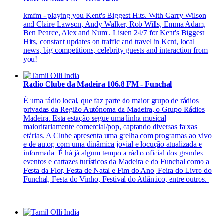
kmfm - playing you Kent's Biggest Hits. With Garry Wilson
and Claire Lawson, Andy Walker, Rob Wills, Emma Adam,
Ben Pearce, Alex and Numi. Listen 24/7 for Kent's Biggest
Hits, constant updates on traffic and travel in Kent, local
news, big competitions, celebrity guests and interaction from
you!
Radio Clube da Madeira 106.8 FM - Funchal
É uma rádio local, que faz parte do maior grupo de rádios
privadas da Região Autónoma da Madeira, o Grupo Rádios
Madeira. Esta estação segue uma linha musical
maioritariamente comercial/pop, captando diversas faixas
etárias. A Clube apresenta uma grelha com programas ao vivo
e de autor, com uma dinâmica jovial e locução atualizada e
informada. É há já algum tempo a rádio oficial dos grandes
eventos e cartazes turísticos da Madeira e do Funchal como a
Festa da Flor, Festa de Natal e Fim do Ano, Feira do Livro do
Funchal, Festa do Vinho, Festival do Atlântico, entre outros.