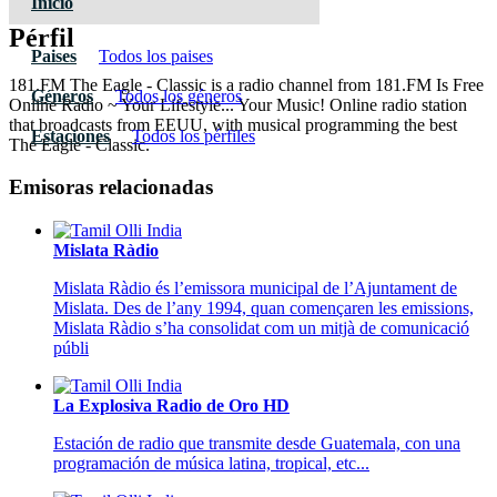
Inicio
Pérfil
Paises
Todos los paises
181.FM The Eagle - Classic is a radio channel from 181.FM Is Free
Géneros
Todos los géneros
Online Radio ~ Your Lifestyle... Your Music! Online radio station
that broadcasts from EEUU, with musical programming the best
Estaciones
Todos los pérfiles
The Eagle - Classic.
Emisoras relacionadas
Mislata Ràdio
Mislata Ràdio és l’emissora municipal de l’Ajuntament de
Mislata. Des de l’any 1994, quan començaren les emissions,
Mislata Ràdio s’ha consolidat com un mitjà de comunicació
públi
La Explosiva Radio de Oro HD
Estación de radio que transmite desde Guatemala, con una
programación de música latina, tropical, etc...