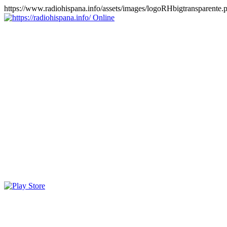
https://www.radiohispana.info/assets/images/logoRHbigtransparente.
Online
https://radiohispana.info
Tiene 15.505 emisoras de radio por web y móvil, para que los
puedas disfrutar, entretenimiento, información y música de todos los
géneros. Países: ARGENTINA, BOLIVIA, BRASIL, CHILE,
COLOMBIA, COSTA RICA, CUBA, ECUADOR, EL
SALVADOR, ESPAÑA, EE.UU, GUATEMALA, HAITI,
HONDURAS, JAMAICA, MARRUECOS, MÉXICO,
NICARAGUA, PANAMA, PARAGUAY, PERÚ, PORTUGAL,
PUERTO RICO, REINO UNIDO, RUMANIA, DOMINICANA,
TRINIDAD AND TOBAGO, URUGUAY y VENEZUELA.
Haga clic en el logo de las estaciones de radio para oirlas, además
los puedes disfrutar también en el celular/móvil Android, en el
Google Play Store, tiene función de grabación, podrás grabar y
crearte playlists gratis. Descargas: