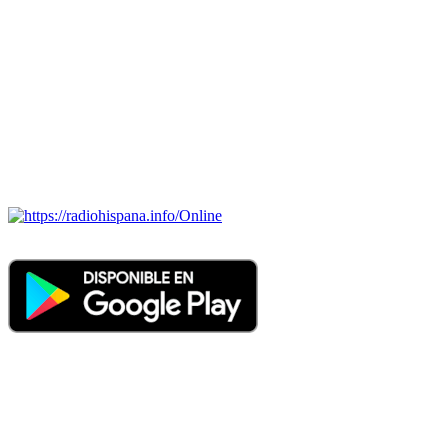
Todas las principales estaciones de radio del mundo hispano,
portugués-brasileiro y anglosajon (ARGENTINA, BOLIVIA,
BRASIL, CHILE, COLOMBIA, COSTA RICA, CUBA,
ECUADOR, EL SALVADOR, ESPAÑA, GUATEMALA,
HAITI, HONDURAS, JAMAICA, MÉXICO, NICARAGUA,
PANAMA, PARAGUAY, PERÚ, PORTUGAL, PUERTO RICO,
REINO UNIDO, DOMINICANA, TRINIDAD AND TOBAGO,
URUGUAY y VENEZUELA). Haga clic en el logo de las
estaciones de radio para oirlas. (Estamos trabajando incorporando
más estaciones diariamente).
Online
Nuevo: Emisoras de radio por web y móvil. Descargas: