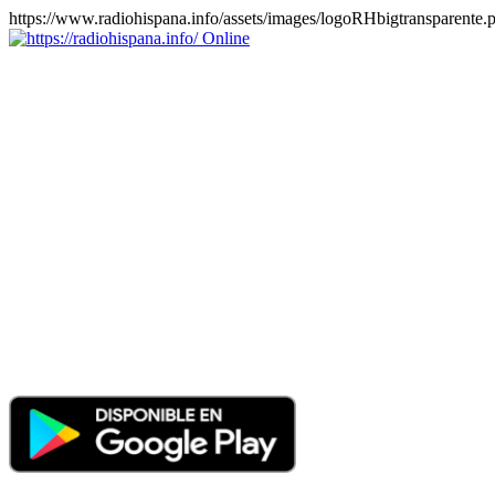
https://www.radiohispana.info/assets/images/logoRHbigtransparente.
Online
https://radiohispana.info
Tiene 15.505 emisoras de radio por web y móvil, para que los
puedas disfrutar, entretenimiento, información y música de todos los
géneros. Países: ARGENTINA, BOLIVIA, BRASIL, CHILE,
COLOMBIA, COSTA RICA, CUBA, ECUADOR, EL
SALVADOR, ESPAÑA, EE.UU, GUATEMALA, HAITI,
HONDURAS, JAMAICA, MARRUECOS, MÉXICO,
NICARAGUA, PANAMA, PARAGUAY, PERÚ, PORTUGAL,
PUERTO RICO, REINO UNIDO, RUMANIA, DOMINICANA,
TRINIDAD AND TOBAGO, URUGUAY y VENEZUELA.
Haga clic en el logo de las estaciones de radio para oirlas, además
los puedes disfrutar también en el celular/móvil Android, en el
Google Play Store, tiene función de grabación, podrás grabar y
crearte playlists gratis. Descargas: