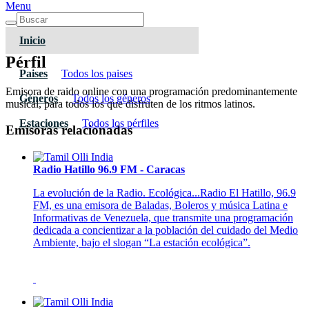
Menu
Inicio
Pérfil
Paises
Todos los paises
Emisora de raido online con una programación predominantemente
Géneros
Todos los géneros
musical, para todos los que disfruten de los ritmos latinos.
Estaciones
Todos los pérfiles
Emisoras relacionadas
Radio Hatillo 96.9 FM - Caracas
La evolución de la Radio. Ecológica...Radio El Hatillo, 96.9
FM, es una emisora de Baladas, Boleros y música Latina e
Informativas de Venezuela, que transmite una programación
dedicada a concientizar a la población del cuidado del Medio
Ambiente, bajo el slogan “La estación ecológica”.