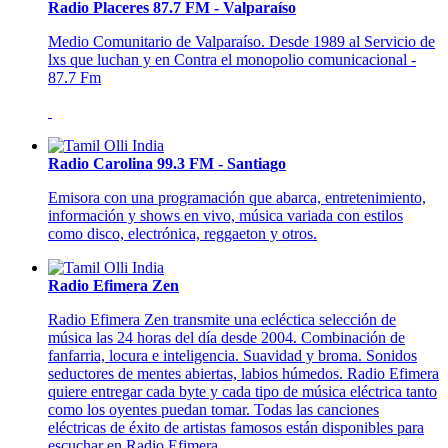
Radio Placeres 87.7 FM - Valparaíso
Medio Comunitario de Valparaíso. Desde 1989 al Servicio de
lxs que luchan y en Contra el monopolio comunicacional -
87.7 Fm
Radio Carolina 99.3 FM - Santiago
Emisora con una programación que abarca, entretenimiento,
información y shows en vivo, música variada con estilos
como disco, electrónica, reggaeton y otros.
Radio Efimera Zen
Radio Efimera Zen transmite una ecléctica selección de
música las 24 horas del día desde 2004. Combinación de
fanfarria, locura e inteligencia. Suavidad y broma. Sonidos
seductores de mentes abiertas, labios húmedos. Radio Efimera
quiere entregar cada byte y cada tipo de música eléctrica tanto
como los oyentes puedan tomar. Todas las canciones
eléctricas de éxito de artistas famosos están disponibles para
escuchar en Radio Efimera.