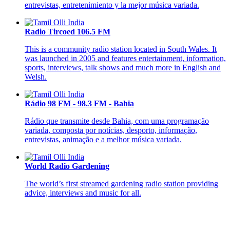
entrevistas, entretenimiento y la mejor música variada.
Radio Tircoed 106.5 FM
This is a community radio station located in South Wales. It
was launched in 2005 and features entertainment, information,
sports, interviews, talk shows and much more in English and
Welsh.
Rádio 98 FM - 98.3 FM - Bahia
Rádio que transmite desde Bahia, com uma programação
variada, composta por notícias, desporto, informação,
entrevistas, animação e a melhor música variada.
World Radio Gardening
The world’s first streamed gardening radio station providing
advice, interviews and music for all.