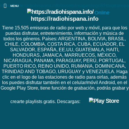
https://www.radiohispana.info/assets/images/logoRHbigtranspa
MENU
Online
https://radiohispana.info
Tiene 15.505 emisoras de radio por web y móvil, para que los
puedas disfrutar, entretenimiento, información y música de
todos los géneros. Países: ARGENTINA, BOLIVIA, BRASIL,
CHILE, COLOMBIA, COSTA RICA, CUBA, ECUADOR, EL
SALVADOR, ESPAÑA, EE.UU, GUATEMALA, HAITI,
HONDURAS, JAMAICA, MARRUECOS, MÉXICO,
NICARAGUA, PANAMA, PARAGUAY, PERÚ, PORTUGAL,
PUERTO RICO, REINO UNIDO, RUMANIA, DOMINICANA,
TRINIDAD AND TOBAGO, URUGUAY y VENEZUELA. Haga
clic en el logo de las estaciones de radio para oirlas, además
los puedes disfrutar también en el celular/móvil Android, en el
Google Play Store, tiene función de grabación, podrás grabar y
crearte playlists gratis. Descargas: