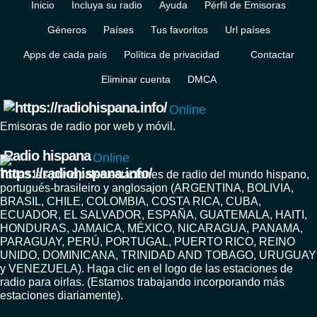
Inicio
Incluya su radio
Ayuda
Pérfil de Emisoras
Géneros
Países
Tus favoritos
Url países
Apps de cada país
Política de privacidad
Contactar
Eliminar cuenta
DMCA
Online
Emisoras de radio por web y móvil.
Radio hispana
Online
Todas las principales estaciones de radio del mundo hispano,
portugués-brasileiro y anglosajon (ARGENTINA, BOLIVIA,
BRASIL, CHILE, COLOMBIA, COSTA RICA, CUBA,
ECUADOR, EL SALVADOR, ESPAÑA, GUATEMALA, HAITI,
HONDURAS, JAMAICA, MÉXICO, NICARAGUA, PANAMA,
PARAGUAY, PERÚ, PORTUGAL, PUERTO RICO, REINO
UNIDO, DOMINICANA, TRINIDAD AND TOBAGO, URUGUAY
y VENEZUELA). Haga clic en el logo de las estaciones de
radio para oirlas. (Estamos trabajando incorporando más
estaciones diariamente).