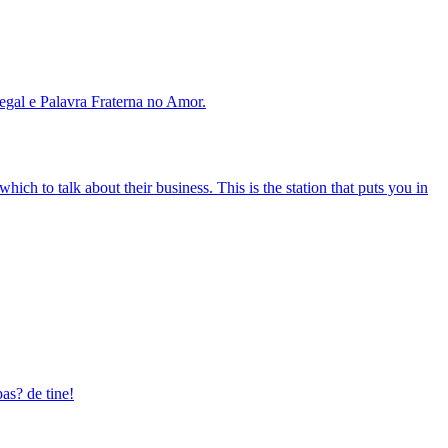
gal e Palavra Fraterna no Amor.
ch to talk about their business. This is the station that puts you in
pas? de tine!