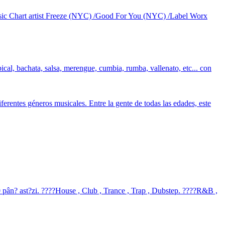
ic Chart artist Freeze (NYC) /Good For You (NYC) /Label Worx
cal, bachata, salsa, merengue, cumbia, rumba, vallenato, etc... con
rentes géneros musicales. Entre la gente de todas las edades, este
80 pân? ast?zi. ????House , Club , Trance , Trap , Dubstep. ????R&B ,