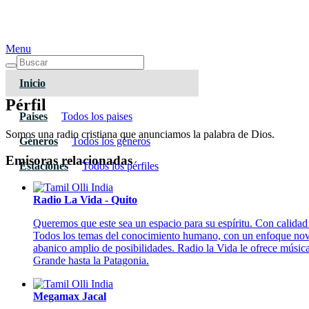
Menu
Inicio
Pérfil
Paises
Todos los paises
Somos una radio cristiana que anunciamos la palabra de Dios.
Géneros
Todos los géneros
Emisoras relacionadas
Estaciones
Todos los pérfiles
Radio La Vida - Quito
Queremos que este sea un espacio para su espíritu. Con calidad
Todos los temas del conocimiento humano, con un enfoque noved
abanico amplio de posibilidades. Radio la Vida le ofrece música
Grande hasta la Patagonia.
Megamax Jacal