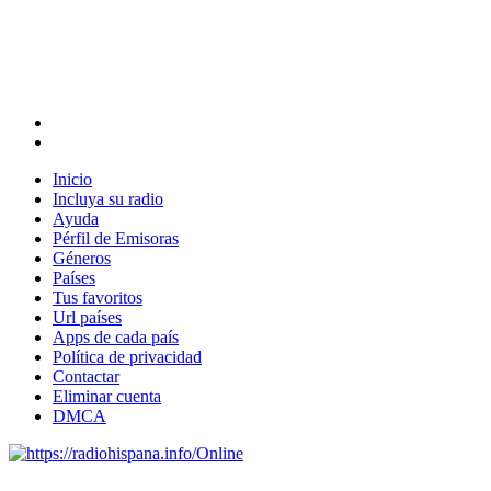
Inicio
Incluya su radio
Ayuda
Pérfil de Emisoras
Géneros
Países
Tus favoritos
Url países
Apps de cada país
Política de privacidad
Contactar
Eliminar cuenta
DMCA
Online
Emisoras de radio por web y móvil.