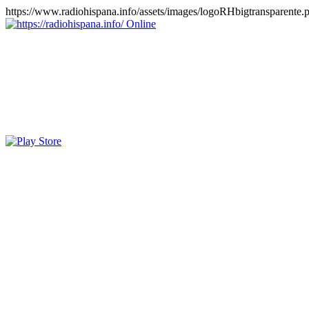
https://www.radiohispana.info/assets/images/logoRHbigtransparente.
Online
https://radiohispana.info
Tiene 15.505 emisoras de radio por web y móvil, para que los pu
COSTA RICA, CUBA, ECUADOR, EL SALVADOR, ESPAÑA,
PERÚ, PORTUGAL, PUERTO RICO, REINO UNIDO, RUMANIA, DO
oirlas, además los puedes disfrutar también en el celular/móvil Android