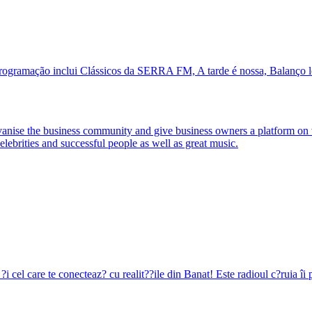
rogramação inclui Clássicos da SERRA FM, A tarde é nossa, Balanço le
vanise the business community and give business owners a platform on whi
elebrities and successful people as well as great music.
i cel care te conecteaz? cu realit??ile din Banat! Este radioul c?ruia îi 