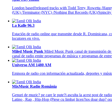
London based!released tracks with Todd Terry, Rowetta /Hap
(UK) /Terminator (NYC) /Nothing But Records (UK)/Spincity R
La Kalle 96.3
Estación de radio online que transmite desde R. Dominicana, co
locutores en vivo.
Miled Music Punk
Miled Music Punk canal de transmisión de m
canal de radio emite programas de música y programas de entrev
Universo AM 1480 AM
Emisora de radio con información actualizada, deportes y mús
MixMusic Radio România
Genuri de muzic? pe care le pute?i asculta la acest post de rad
Latino , Rap , Hip-Hop (Piese cu limbaj licen?ios doar dup? or