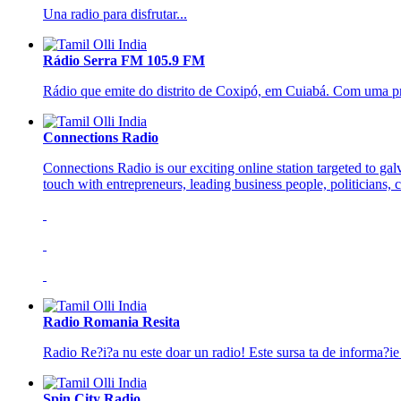
Una radio para disfrutar...
Rádio Serra FM 105.9 FM
Rádio que emite do distrito de Coxipó, em Cuiabá. Com uma p
Connections Radio
Connections Radio is our exciting online station targeted to gal
touch with entrepreneurs, leading business people, politicians, c
Radio Romania Resita
Radio Re?i?a nu este doar un radio! Este sursa ta de informa?ie ?
Spin City Radio