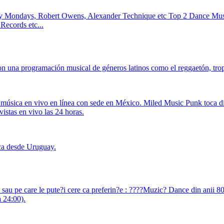
py Mondays, Robert Owens, Alexander Technique etc Top 2 Dance Mus
ecords etc...
n una programación musical de géneros latinos como el reggaetón, tropi
úsica en vivo en línea con sede en México. Miled Music Punk toca dife
istas en vivo las 24 horas.
ica desde Uruguay.
io sau pe care le pute?i cere ca preferin?e : ????Muzic? Dance din anii 
a 24:00).