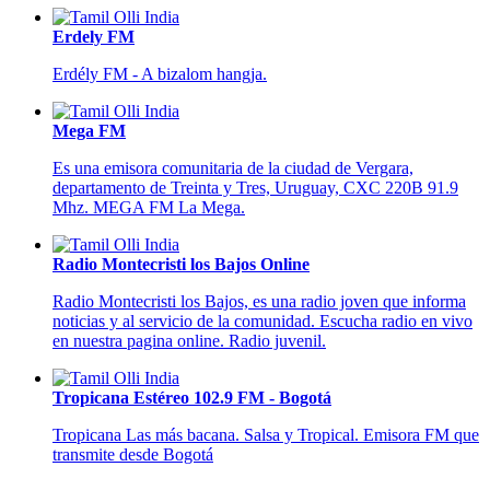
Erdely FM
Erdély FM - A bizalom hangja.
Mega FM
Es una emisora comunitaria de la ciudad de Vergara,
departamento de Treinta y Tres, Uruguay, CXC 220B 91.9
Mhz. MEGA FM La Mega.
Radio Montecristi los Bajos Online
Radio Montecristi los Bajos, es una radio joven que informa
noticias y al servicio de la comunidad. Escucha radio en vivo
en nuestra pagina online. Radio juvenil.
Tropicana Estéreo 102.9 FM - Bogotá
Tropicana Las más bacana. Salsa y Tropical. Emisora FM que
transmite desde Bogotá