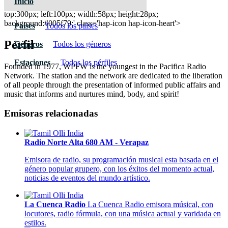
Inicio
WPFW Pacifica Radio
top:300px; left:100px; width:58px; height:28px;
background:#005f79;' class='hap-icon hap-icon-heart'>
Paises
Todos los paises
Pérfil
Géneros
Todos los géneros
Estaciones
Todos los pérfiles
Founded in 1977, WPFW is the youngest in the Pacifica Radio
Network. The station and the network are dedicated to the liberation
of all people through the presentation of informed public affairs and
music that informs and nurtures mind, body, and spirit!
Emisoras relacionadas
Radio Norte Alta 680 AM - Verapaz
Emisora de radio, su programación musical esta basada en el
género popular grupero, con los éxitos del momento actual,
noticias de eventos del mundo artístico.
La Cuenca Radio
La Cuenca Radio emisora músical, con
locutores, radio fórmula, con una música actual y varidada en
estilos.