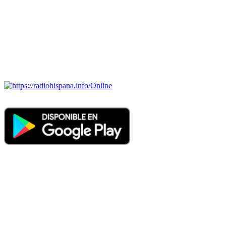
BRASIL, CHILE, COLOMBIA, COSTA RICA, CUBA,
ECUADOR, EL SALVADOR, ESPAÑA, GUATEMALA,
HAITI, HONDURAS, JAMAICA, MÉXICO, NICARAGUA,
PANAMA, PARAGUAY, PERÚ, PORTUGAL, PUERTO RICO,
REINO UNIDO, DOMINICANA, TRINIDAD AND TOBAGO,
URUGUAY y VENEZUELA). Haga clic en el logo de las
estaciones de radio para oirlas. (Estamos trabajando incorporando
más estaciones diariamente).
Online
Nuevo: Emisoras de radio por web y móvil. Descargas: