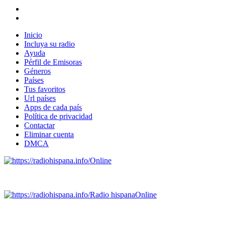
Inicio
Incluya su radio
Ayuda
Pérfil de Emisoras
Géneros
Países
Tus favoritos
Url países
Apps de cada país
Política de privacidad
Contactar
Eliminar cuenta
DMCA
Online
Emisoras de radio por web y móvil.
Radio hispana
Online
Todas las principales estaciones de radio del mundo hispano,
portugués-brasileiro y anglosajon (ARGENTINA, BOLIVIA,