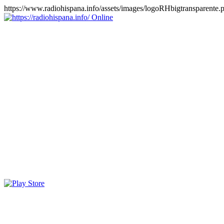
https://www.radiohispana.info/assets/images/logoRHbigtransparente.
Online
https://radiohispana.info
Tiene 15.505 emisoras de radio por web y móvil, para que los
puedas disfrutar, entretenimiento, información y música de todos los
géneros. Países: ARGENTINA, BOLIVIA, BRASIL, CHILE,
COLOMBIA, COSTA RICA, CUBA, ECUADOR, EL
SALVADOR, ESPAÑA, EE.UU, GUATEMALA, HAITI,
HONDURAS, JAMAICA, MARRUECOS, MÉXICO,
NICARAGUA, PANAMA, PARAGUAY, PERÚ, PORTUGAL,
PUERTO RICO, REINO UNIDO, RUMANIA, DOMINICANA,
TRINIDAD AND TOBAGO, URUGUAY y VENEZUELA.
Haga clic en el logo de las estaciones de radio para oirlas, además
los puedes disfrutar también en el celular/móvil Android, en el
Google Play Store, tiene función de grabación, podrás grabar y
crearte playlists gratis. Descargas: