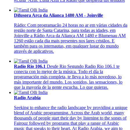
#Luna_Azul. Luna Azul La Radio que despierta tus sentidos
Difusora Arca da Alianca 1480 AM - Joinville
Rádio: Com programação 24 horas no ar em várias cidades da
região norte de Santa Catarina, para todas as idades, em
Joinville a Rádio Arca da Aliança AM 1480 e Blumenau AM
1260 estão cada dia mais presentes nos lares cristãos. E
também para os internautas, em qualquer lugar do mundo
através de aplicativos.
Radio Rio 106.1
Desde Rio Segundo Radio Rio 106.1 te
conecta con lo mejor de la música. Todo el día la
programación más completa, te lleva a lo más novedoso, lo
más importante del mundo. Los sonidos, las sensaciones, lo
que la mayoría de la gente escucha. Lo que quieras.
Radio Arabia
Seeking to enhance the radio landscape by providing a unique
blend of Arabic programming. Across the Arab world, many
thousands of people start their day by listening to the songs of
Fairouz followed by programs that play a range of Arabic
music that speaks to their heart. At Radio Arabia, we aim to