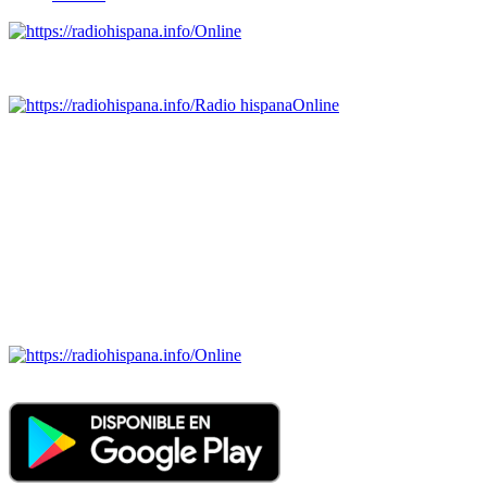
Online
Emisoras de radio por web y móvil.
Radio hispana
Online
Todas las principales estaciones de radio del mundo hispano,
portugués-brasileiro y anglosajon (ARGENTINA, BOLIVIA,
BRASIL, CHILE, COLOMBIA, COSTA RICA, CUBA,
ECUADOR, EL SALVADOR, ESPAÑA, GUATEMALA,
HAITI, HONDURAS, JAMAICA, MÉXICO, NICARAGUA,
PANAMA, PARAGUAY, PERÚ, PORTUGAL, PUERTO RICO,
REINO UNIDO, DOMINICANA, TRINIDAD AND TOBAGO,
URUGUAY y VENEZUELA). Haga clic en el logo de las
estaciones de radio para oirlas. (Estamos trabajando incorporando
más estaciones diariamente).
Online
Nuevo: Emisoras de radio por web y móvil. Descargas: