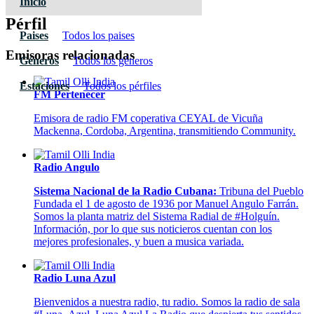
Inicio
Pérfil
Paises
Todos los paises
Emisoras relacionadas
Géneros
Todos los géneros
Estaciones
Todos los pérfiles
FM Pertenecer
Emisora de radio FM coperativa CEYAL de Vicuña
Mackenna, Cordoba, Argentina, transmitiendo Community.
Radio Angulo
Sistema Nacional de la Radio Cubana:
Tribuna del Pueblo
Fundada el 1 de agosto de 1936 por Manuel Angulo Farrán.
Somos la planta matriz del Sistema Radial de #Holguín.
Información, por lo que sus noticieros cuentan con los
mejores profesionales, y buen a musica variada.
Radio Luna Azul
Bienvenidos a nuestra radio, tu radio. Somos la radio de sala