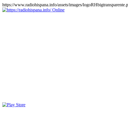
https://www.radiohispana.info/assets/images/logoRHbigtransparente.
Online
https://radiohispana.info
Tiene 15.505 emisoras de radio por web y móvil, para que los
puedas disfrutar, entretenimiento, información y música de todos los
géneros. Países: ARGENTINA, BOLIVIA, BRASIL, CHILE,
COLOMBIA, COSTA RICA, CUBA, ECUADOR, EL
SALVADOR, ESPAÑA, EE.UU, GUATEMALA, HAITI,
HONDURAS, JAMAICA, MARRUECOS, MÉXICO,
NICARAGUA, PANAMA, PARAGUAY, PERÚ, PORTUGAL,
PUERTO RICO, REINO UNIDO, RUMANIA, DOMINICANA,
TRINIDAD AND TOBAGO, URUGUAY y VENEZUELA.
Haga clic en el logo de las estaciones de radio para oirlas, además
los puedes disfrutar también en el celular/móvil Android, en el
Google Play Store, tiene función de grabación, podrás grabar y
crearte playlists gratis. Descargas: