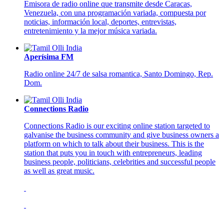
Emisora de radio online que transmite desde Caracas,
Venezuela, con una programación variada, compuesta por
noticias, información local, deportes, entrevistas,
entretenimiento y la mejor música variada.
Aperísima FM
Radio online 24/7 de salsa romantica, Santo Domingo, Rep.
Dom.
Connections Radio
Connections Radio is our exciting online station targeted to
galvanise the business community and give business owners a
platform on which to talk about their business. This is the
station that puts you in touch with entrepreneurs, leading
business people, politicians, celebrities and successful people
as well as great music.