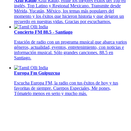
Azul Radio
Azul Radio, emite los mejores éxitos del Top en
inglés, Top Latino y Regional Mexicano. Transmite desde
Mérida, Yucatán, México, los temas más populares del
momento y los éxitos que hicieron historia y que dejaron un
recuerdo en nuestras vidas. Gracias por escucharnos.
Concierto FM 88.5 - Santiago
Estación de radio con un programa musical que abarca varios
géneros, actualidad, eventos, entretenimiento, con noticias e
información musical. Sólo grandes canciones. 88.5 en
Santiago.
Europa Fm Guipuzcua
Escucha Europa FM, la radio con tus éxitos de hoy y tus
favoritas de siempre. Cuerpos Especiales, Me pones,
Tómatelo menos en serio y mucho más.