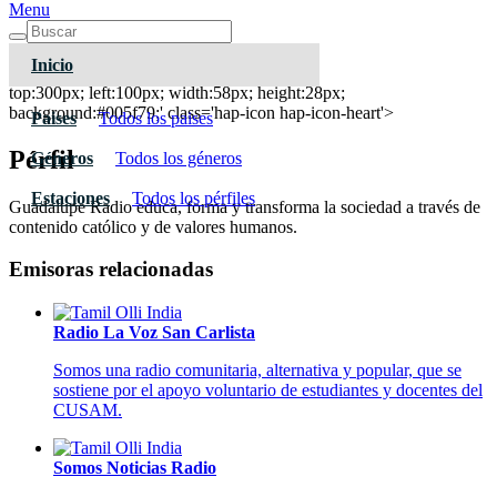
Menu
Inicio
Guadalupe Radio
top:300px; left:100px; width:58px; height:28px;
background:#005f79;' class='hap-icon hap-icon-heart'>
Paises
Todos los paises
Pérfil
Géneros
Todos los géneros
Estaciones
Todos los pérfiles
Guadalupe Radio educa, forma y transforma la sociedad a través de
contenido católico y de valores humanos.
Emisoras relacionadas
Radio La Voz San Carlista
Somos una radio comunitaria, alternativa y popular, que se
sostiene por el apoyo voluntario de estudiantes y docentes del
CUSAM.
Somos Noticias Radio