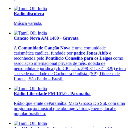
Radio discoteca
Música variada.
Cancao Nova AM 1480 - Gravata
A
Comunidade Canção Nova
é uma comunidade
carismática católica, fundada por
padre Jonas Abib
e
reconhecida pelo
Pontifício Conselho para os Leigos
como
associação internacional privada de fiéis, dotada de
personalidade jurídica (cfr. CIC, cân. 298-311; 321-329) e tem
sua sede na cidade de Cachoeira Paulista (SP), Diocese de
Lorena, São Paulo – Brasil.
Rádio Liberdade FM 101.0 - Paranaiba
Rádio que emite deParanaíba, Mato Grosso Do Sul, com uma
programação musical que abrange vários gêneros, local e
popular brasileira.