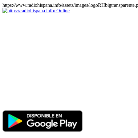
https://www.radiohispana.info/assets/images/logoRHbigtransparente.
Online
https://radiohispana.info
Tiene 15.505 emisoras de radio por web y móvil, para que los
puedas disfrutar, entretenimiento, información y música de todos los
géneros. Países: ARGENTINA, BOLIVIA, BRASIL, CHILE,
COLOMBIA, COSTA RICA, CUBA, ECUADOR, EL
SALVADOR, ESPAÑA, EE.UU, GUATEMALA, HAITI,
HONDURAS, JAMAICA, MARRUECOS, MÉXICO,
NICARAGUA, PANAMA, PARAGUAY, PERÚ, PORTUGAL,
PUERTO RICO, REINO UNIDO, RUMANIA, DOMINICANA,
TRINIDAD AND TOBAGO, URUGUAY y VENEZUELA.
Haga clic en el logo de las estaciones de radio para oirlas, además
los puedes disfrutar también en el celular/móvil Android, en el
Google Play Store, tiene función de grabación, podrás grabar y
crearte playlists gratis. Descargas: