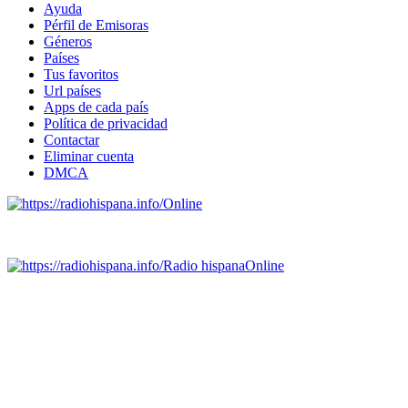
Ayuda
Pérfil de Emisoras
Géneros
Países
Tus favoritos
Url países
Apps de cada país
Política de privacidad
Contactar
Eliminar cuenta
DMCA
Online
Emisoras de radio por web y móvil.
Radio hispana
Online
Todas las principales estaciones de radio del mundo hispano,
portugués-brasileiro y anglosajon (ARGENTINA, BOLIVIA,
BRASIL, CHILE, COLOMBIA, COSTA RICA, CUBA,
ECUADOR, EL SALVADOR, ESPAÑA, GUATEMALA,
HAITI, HONDURAS, JAMAICA, MÉXICO, NICARAGUA,
PANAMA, PARAGUAY, PERÚ, PORTUGAL, PUERTO RICO,
REINO UNIDO, DOMINICANA, TRINIDAD AND TOBAGO,