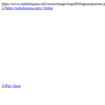
https://www.radiohispana.info/assets/images/logoRHbigtransparente.
Online
https://radiohispana.info
Tiene 15.505 emisoras de radio por web y móvil, para que los
puedas disfrutar, entretenimiento, información y música de todos los
géneros. Países: ARGENTINA, BOLIVIA, BRASIL, CHILE,
COLOMBIA, COSTA RICA, CUBA, ECUADOR, EL
SALVADOR, ESPAÑA, EE.UU, GUATEMALA, HAITI,
HONDURAS, JAMAICA, MARRUECOS, MÉXICO,
NICARAGUA, PANAMA, PARAGUAY, PERÚ, PORTUGAL,
PUERTO RICO, REINO UNIDO, RUMANIA, DOMINICANA,
TRINIDAD AND TOBAGO, URUGUAY y VENEZUELA.
Haga clic en el logo de las estaciones de radio para oirlas, además
los puedes disfrutar también en el celular/móvil Android, en el
Google Play Store, tiene función de grabación, podrás grabar y
crearte playlists gratis. Descargas: