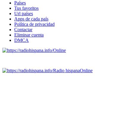
Países
Tus favoritos
Url países
Apps de cada país
Política de privacidad
Contactar
Eliminar cuenta
DMCA
Online
Emisoras de radio por web y móvil.
Radio hispana
Online
Todas las principales estaciones de radio del mundo hispano,
portugués-brasileiro y anglosajon (ARGENTINA, BOLIVIA,
BRASIL, CHILE, COLOMBIA, COSTA RICA, CUBA,
ECUADOR, EL SALVADOR, ESPAÑA, GUATEMALA,
HAITI, HONDURAS, JAMAICA, MÉXICO, NICARAGUA,
PANAMA, PARAGUAY, PERÚ, PORTUGAL, PUERTO RICO,
REINO UNIDO, DOMINICANA, TRINIDAD AND TOBAGO,
URUGUAY y VENEZUELA). Haga clic en el logo de las
estaciones de radio para oirlas. (Estamos trabajando incorporando
más estaciones diariamente).