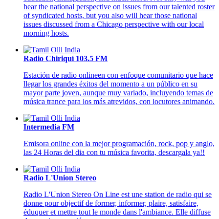
hear the national perspective on issues from our talented roster
of syndicated hosts, but you also will hear those national
issues discussed from a Chicago perspective with our local
morning hosts.
Radio Chiriquí 103.5 FM
Estación de radio onlineen con enfoque comunitario que hace
llegar los grandes éxitos del momento a un público en su
mayor parte joven, aunque muy variado, incluyendo temas de
música trance para los más atrevidos, con locutores animando.
Intermedia FM
Emisora online con la mejor programación, rock, pop y anglo,
las 24 Horas del dia con tu música favorita, descargala ya!!
Radio L'Union Stereo
Radio L'Union Stereo On Line est une station de radio qui se
donne pour objectif de former, informer, plaire, satisfaire,
éduquer et mettre tout le monde dans l'ambiance. Elle diffuse