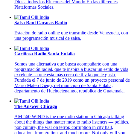
Dios a todos los Rincones del Mundo.En las diferentes
Plataformas Sociales.
Salsa Baul Caracas Radio
Estación de radio online que transmite desde Venezuela, con
una programación musical de salsa.
Cariñosa Radio Santa Eulalia
Somos una alternativa que busca acompañarte con una
programación radial, que te inspira a buscar un estilo de vida
excelente, la que está más cerca de ti y la que te gusta.
Fundada el 7 de junio de 2019 como un proyecto personal de
Mario Mateo Diego, del municipio de Santa Eulalia,
departamento de Huehuetenango, república de Guatemala.
The Answer Chicago
AM 560 WIND is the one radio station in Chicago talking
about the things that matter most to radio listeners — politics,
pop culture, the war on terror, corruption in city hall,
education, immigration, and much more. Not only will you