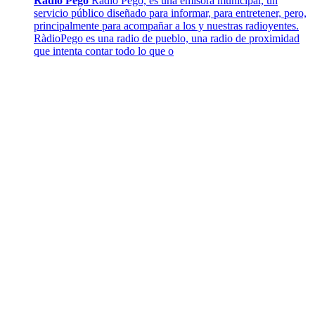
Radio Pego
Radio Pego, es una emisora municipal, un
servicio público diseñado para informar, para entretener, pero,
principalmente para acompañar a los y nuestras radioyentes.
RàdioPego es una radio de pueblo, una radio de proximidad
que intenta contar todo lo que o