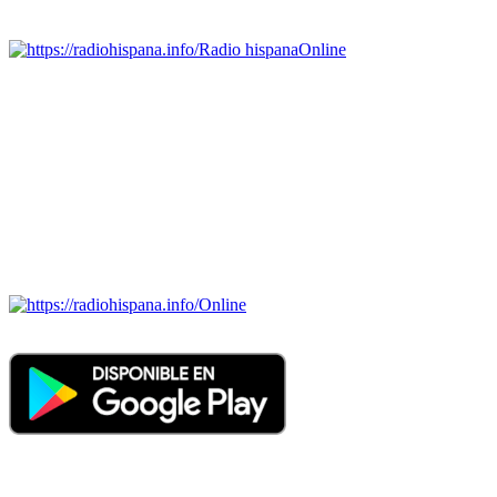
Emisoras de radio por web y móvil.
Radio hispana
Online
Todas las principales estaciones de radio del mundo hispano,
portugués-brasileiro y anglosajon (ARGENTINA, BOLIVIA,
BRASIL, CHILE, COLOMBIA, COSTA RICA, CUBA,
ECUADOR, EL SALVADOR, ESPAÑA, GUATEMALA,
HAITI, HONDURAS, JAMAICA, MÉXICO, NICARAGUA,
PANAMA, PARAGUAY, PERÚ, PORTUGAL, PUERTO RICO,
REINO UNIDO, DOMINICANA, TRINIDAD AND TOBAGO,
URUGUAY y VENEZUELA). Haga clic en el logo de las
estaciones de radio para oirlas. (Estamos trabajando incorporando
más estaciones diariamente).
Online
Nuevo: Emisoras de radio por web y móvil. Descargas: