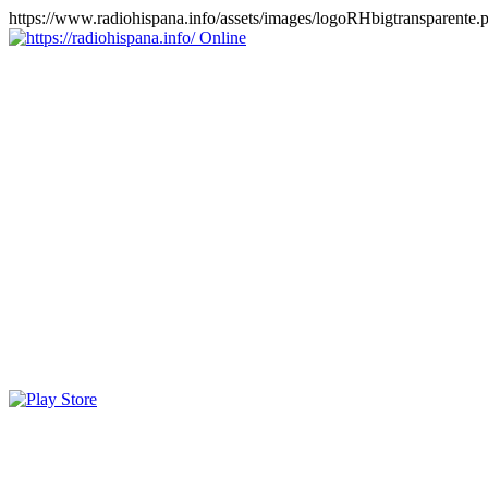
https://www.radiohispana.info/assets/images/logoRHbigtransparente.
Online
https://radiohispana.info
Tiene 15.505 emisoras de radio por web y móvil, para que los
puedas disfrutar, entretenimiento, información y música de todos los
géneros. Países: ARGENTINA, BOLIVIA, BRASIL, CHILE,
COLOMBIA, COSTA RICA, CUBA, ECUADOR, EL
SALVADOR, ESPAÑA, EE.UU, GUATEMALA, HAITI,
HONDURAS, JAMAICA, MARRUECOS, MÉXICO,
NICARAGUA, PANAMA, PARAGUAY, PERÚ, PORTUGAL,
PUERTO RICO, REINO UNIDO, RUMANIA, DOMINICANA,
TRINIDAD AND TOBAGO, URUGUAY y VENEZUELA.
Haga clic en el logo de las estaciones de radio para oirlas, además
los puedes disfrutar también en el celular/móvil Android, en el
Google Play Store, tiene función de grabación, podrás grabar y
crearte playlists gratis. Descargas: