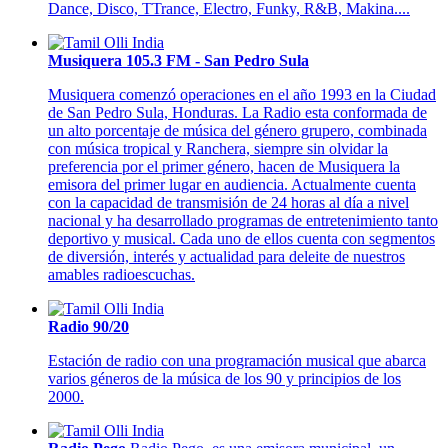
Dance, Disco, TTrance, Electro, Funky, R&B, Makina....
Musiquera 105.3 FM - San Pedro Sula
Musiquera comenzó operaciones en el año 1993 en la Ciudad
de San Pedro Sula, Honduras. La Radio esta conformada de
un alto porcentaje de música del género grupero, combinada
con música tropical y Ranchera, siempre sin olvidar la
preferencia por el primer género, hacen de Musiquera la
emisora del primer lugar en audiencia. Actualmente cuenta
con la capacidad de transmisión de 24 horas al día a nivel
nacional y ha desarrollado programas de entretenimiento tanto
deportivo y musical. Cada uno de ellos cuenta con segmentos
de diversión, interés y actualidad para deleite de nuestros
amables radioescuchas.
Radio 90/20
Estación de radio con una programación musical que abarca
varios géneros de la música de los 90 y principios de los
2000.