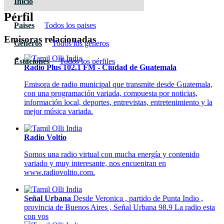
Inicio
Pérfil
Paises
Todos los paises
Emisoras relacionadas
Géneros
Todos los géneros
Estaciones
Todos los pérfiles
Radio Plus 102.1 FM - Ciudad de Guatemala
Emisora de radio municipal que transmite desde Guatemala,
con una programación variada, compuesta por noticias,
información local, deportes, entrevistas, entretenimiento y la
mejor música variada.
Radio Voltio
Somos una radio virtual con mucha energía y contenido
variado y muy interesante, nos encuentran en
www.radiovoltio.com.
Señal Urbana
Desde Veronica , partido de Punta Indio ,
provincia de Buenos Aires , Señal Urbana 98.9 La radio esta
con vos