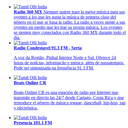
Radio 360 MX
Siempre quiere traer la mejor música para sus
oyentes a los que les gusta la música de primera clase del
género en el que se basa la radio. La radio a veces siente a sus
oyentes un medio que les trae su propia música. Los oyentes
se sienten muy conectados con Radio 360 MX durante todo el
día.
Radio Condestavel 91.3 FM - Serta
A voz da Região, Pinhal Interior Norte e Sul. Oferece 24
horas de notícias, informação e música, além de passatempos.
Pode ser sintonizada na frequência 91.3 FM.
Beats Online CR
Beats Online CR es una estación de radio por Internet que
transmite en directo las 24/7 desde Cartago, Costa Rica y que
reproduce el género de música reggae, dancehall, hip-hop, rap
y electrónica.
Presencia 101.1 FM