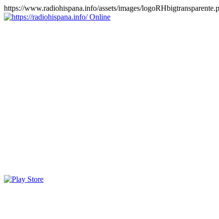
https://www.radiohispana.info/assets/images/logoRHbigtransparente.
Online
https://radiohispana.info
Tiene 15.505 emisoras de radio por web y móvil, para que los
puedas disfrutar, entretenimiento, información y música de todos los
géneros. Países: ARGENTINA, BOLIVIA, BRASIL, CHILE,
COLOMBIA, COSTA RICA, CUBA, ECUADOR, EL
SALVADOR, ESPAÑA, EE.UU, GUATEMALA, HAITI,
HONDURAS, JAMAICA, MARRUECOS, MÉXICO,
NICARAGUA, PANAMA, PARAGUAY, PERÚ, PORTUGAL,
PUERTO RICO, REINO UNIDO, RUMANIA, DOMINICANA,
TRINIDAD AND TOBAGO, URUGUAY y VENEZUELA.
Haga clic en el logo de las estaciones de radio para oirlas, además
los puedes disfrutar también en el celular/móvil Android, en el
Google Play Store, tiene función de grabación, podrás grabar y
crearte playlists gratis. Descargas: