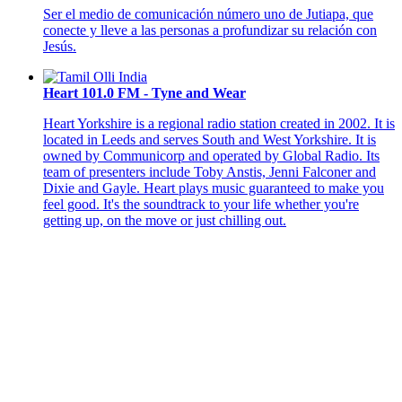
Ser el medio de comunicación número uno de Jutiapa, que
conecte y lleve a las personas a profundizar su relación con
Jesús.
Heart 101.0 FM - Tyne and Wear
Heart Yorkshire is a regional radio station created in 2002. It is
located in Leeds and serves South and West Yorkshire. It is
owned by Communicorp and operated by Global Radio. Its
team of presenters include Toby Anstis, Jenni Falconer and
Dixie and Gayle. Heart plays music guaranteed to make you
feel good. It's the soundtrack to your life whether you're
getting up, on the move or just chilling out.