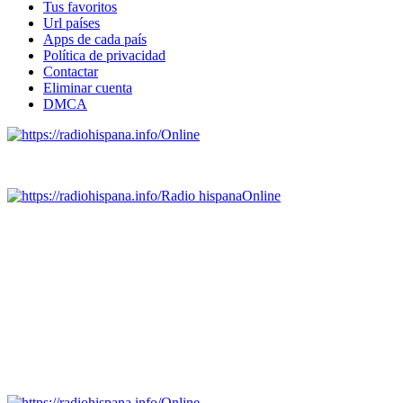
Tus favoritos
Url países
Apps de cada país
Política de privacidad
Contactar
Eliminar cuenta
DMCA
Online
Emisoras de radio por web y móvil.
Radio hispana
Online
Todas las principales estaciones de radio del mundo hispano,
portugués-brasileiro y anglosajon (ARGENTINA, BOLIVIA,
BRASIL, CHILE, COLOMBIA, COSTA RICA, CUBA,
ECUADOR, EL SALVADOR, ESPAÑA, GUATEMALA,
HAITI, HONDURAS, JAMAICA, MÉXICO, NICARAGUA,
PANAMA, PARAGUAY, PERÚ, PORTUGAL, PUERTO RICO,
REINO UNIDO, DOMINICANA, TRINIDAD AND TOBAGO,
URUGUAY y VENEZUELA). Haga clic en el logo de las
estaciones de radio para oirlas. (Estamos trabajando incorporando
más estaciones diariamente).
Online