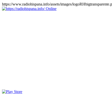
https://www.radiohispana.info/assets/images/logoRHbigtransparente.
Online
https://radiohispana.info
Tiene 15.505 emisoras de radio por web y móvil, para que los
puedas disfrutar, entretenimiento, información y música de todos los
géneros. Países: ARGENTINA, BOLIVIA, BRASIL, CHILE,
COLOMBIA, COSTA RICA, CUBA, ECUADOR, EL
SALVADOR, ESPAÑA, EE.UU, GUATEMALA, HAITI,
HONDURAS, JAMAICA, MARRUECOS, MÉXICO,
NICARAGUA, PANAMA, PARAGUAY, PERÚ, PORTUGAL,
PUERTO RICO, REINO UNIDO, RUMANIA, DOMINICANA,
TRINIDAD AND TOBAGO, URUGUAY y VENEZUELA.
Haga clic en el logo de las estaciones de radio para oirlas, además
los puedes disfrutar también en el celular/móvil Android, en el
Google Play Store, tiene función de grabación, podrás grabar y
crearte playlists gratis. Descargas: