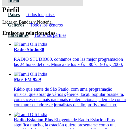
Inicio
Pérfil
Paises
Todos los paises
Líder en Bandas y Norteña.
Géneros
Todos los géneros
Emisoras relacionadas
Estaciones
Todos los pérfiles
Radio Studio80
RADIO STUDIO80, contamos con las mejor programacion
las 24 horas del dia. Musica de los 70`s - 80´s - 90´s y 2000.
Mais FM 95.9
Rádio que emite de São Paulo, com uma programação
musical que abrange vários gêneros, local, popular brasileira,
com sucessos atuais nacionais e internacionais, além de contar
com apresentadores e jornalistas de alto profissionalismo.
Radio Estacion Plus
El oyente de Radio Estacion Plus
significa mucho, la estación quiere presentarse como una