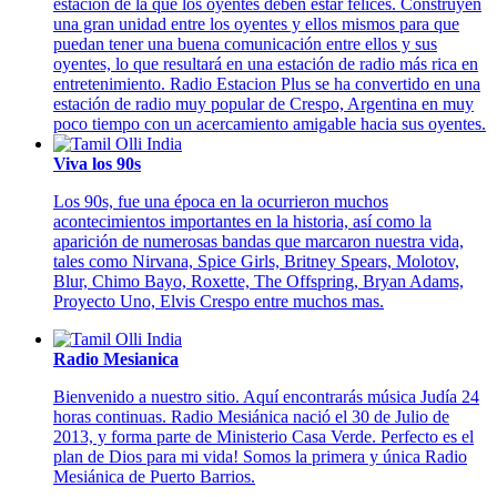
estación de la que los oyentes deben estar felices. Construyen
una gran unidad entre los oyentes y ellos mismos para que
puedan tener una buena comunicación entre ellos y sus
oyentes, lo que resultará en una estación de radio más rica en
entretenimiento. Radio Estacion Plus se ha convertido en una
estación de radio muy popular de Crespo, Argentina en muy
poco tiempo con un acercamiento amigable hacia sus oyentes.
Viva los 90s
Los 90s, fue una época en la ocurrieron muchos
acontecimientos importantes en la historia, así como la
aparición de numerosas bandas que marcaron nuestra vida,
tales como Nirvana, Spice Girls, Britney Spears, Molotov,
Blur, Chimo Bayo, Roxette, The Offspring, Bryan Adams,
Proyecto Uno, Elvis Crespo entre muchos mas.
Radio Mesianica
Bienvenido a nuestro sitio. Aquí encontrarás música Judía 24
horas continuas. Radio Mesiánica nació el 30 de Julio de
2013, y forma parte de Ministerio Casa Verde. Perfecto es el
plan de Dios para mi vida! Somos la primera y única Radio
Mesiánica de Puerto Barrios.