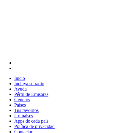
Inicio
Incluya su radio
Ayuda
Pérfil de Emisoras
Géneros
Países
Tus favoritos
Url países
Apps de cada país
Política de privacidad
Contactar