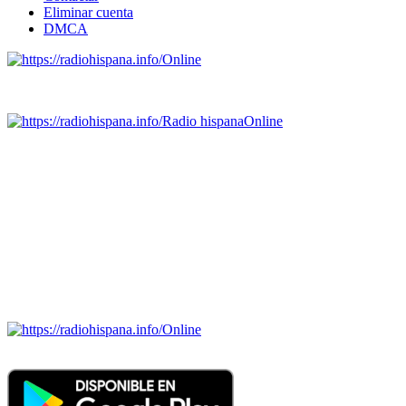
Eliminar cuenta
DMCA
Online
Emisoras de radio por web y móvil.
Radio hispana
Online
Todas las principales estaciones de radio del mundo hispano,
portugués-brasileiro y anglosajon (ARGENTINA, BOLIVIA,
BRASIL, CHILE, COLOMBIA, COSTA RICA, CUBA,
ECUADOR, EL SALVADOR, ESPAÑA, GUATEMALA,
HAITI, HONDURAS, JAMAICA, MÉXICO, NICARAGUA,
PANAMA, PARAGUAY, PERÚ, PORTUGAL, PUERTO RICO,
REINO UNIDO, DOMINICANA, TRINIDAD AND TOBAGO,
URUGUAY y VENEZUELA). Haga clic en el logo de las
estaciones de radio para oirlas. (Estamos trabajando incorporando
más estaciones diariamente).
Online
Nuevo: Emisoras de radio por web y móvil. Descargas: