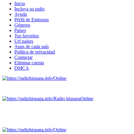
Inicio
Incluya su radio
Ayuda
Pérfil de Emisoras
Géneros
Países
Tus favoritos
Url países
Apps de cada país
Política de privacidad
Contactar
Eliminar cuenta
DMCA
Online
Emisoras de radio por web y móvil.
Radio hispana
Online
Todas las principales estaciones de radio del mundo hispano
SALVADOR, ESPAÑA, GUATEMALA, HAITI, HONDURAS, J
DOMINICANA, TRINIDAD AND TOBAGO, URUGUAY y VENEZUELA). Haga 
Online