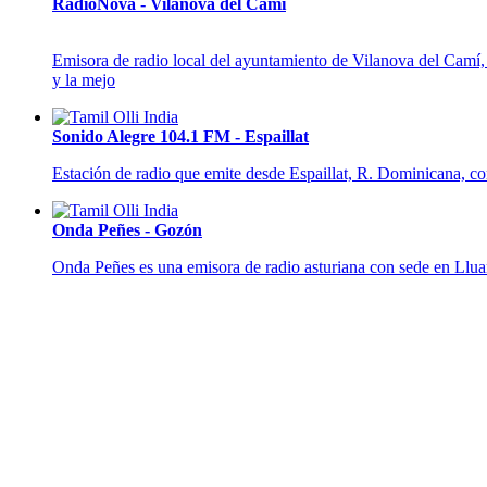
RadioNova - Vilanova del Camí
Emisora de radio local del ayuntamiento de Vilanova del Camí, 
y la mejo
Sonido Alegre 104.1 FM - Espaillat
Estación de radio que emite desde Espaillat, R. Dominicana, co
Onda Peñes - Gozón
Onda Peñes es una emisora de radio asturiana con sede en Llu