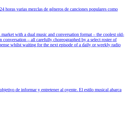
as 24 horas varias mezclas de géneros de canciones populares como
market with a dual music and conversation format – the coolest old-
conversation – all carefully choreographed by a select roster of
pense whilst waiting for the next episode of a daily or weekly radio
jetivo de informar y entretener al oyente. El estilo musical abarca