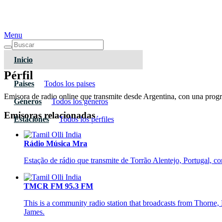
Menu
Inicio
Pérfil
Paises
Todos los paises
Emisora de radio online que transmite desde Argentina, con una progra
Géneros
Todos los géneros
Emisoras relacionadas
Estaciones
Todos los pérfiles
Rádio Música Mra
Estação de rádio que transmite de Torrão Alentejo, Portugal, 
TMCR FM 95.3 FM
This is a community radio station that broadcasts from Thorn
James.