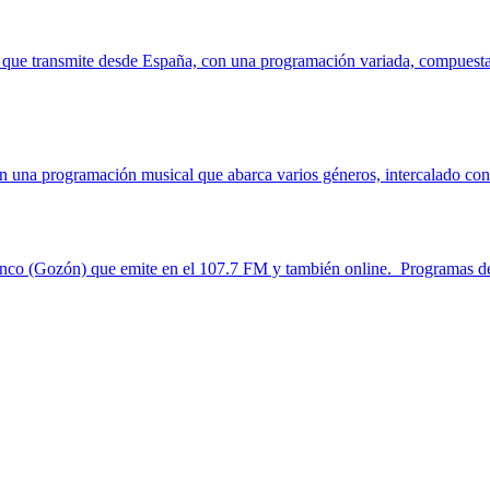
que transmite desde España, con una programación variada, compuesta po
n una programación musical que abarca varios géneros, intercalado con n
anco (Gozón) que emite en el 107.7 FM y también online. Programas de