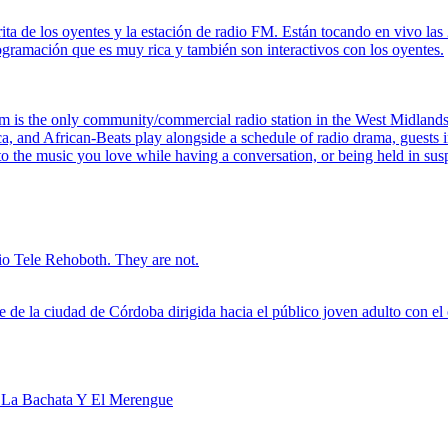
rita de los oyentes y la estación de radio FM. Están tocando en vivo l
rogramación que es muy rica y también son interactivos con los oyentes.
is the only community/commercial radio station in the West Midlands 
 and African-Beats play alongside a schedule of radio drama, guests in 
to the music you love while having a conversation, or being held in sus
adio Tele Rehoboth. They are not.
e la ciudad de Córdoba dirigida hacia el público joven adulto con el ob
 La Bachata Y El Merengue