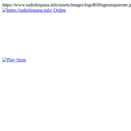
https://www.radiohispana.info/assets/images/logoRHbigtransparente.
Online
https://radiohispana.info
Tiene 15.505 emisoras de radio por web y móvil, para que los pu
COSTA RICA, CUBA, ECUADOR, EL SALVADOR, ESPAÑA,
PERÚ, PORTUGAL, PUERTO RICO, REINO UNIDO, RUMANIA, DO
oirlas, además los puedes disfrutar también en el celular/móvil Android