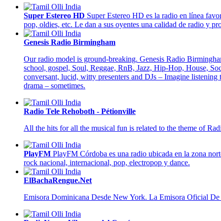
Super Estereo HD
Super Estereo HD es la radio en línea favo
pop, oldies, etc. Le dan a sus oyentes una calidad de radio y p
Genesis Radio Birmingham
Our radio model is ground-breaking. Genesis Radio Birmingham 
school, gospel, Soul, Reggae, RnB, Jazz, Hip-Hop, House, Soca,
conversant, lucid, witty presenters and DJs – Imagine listening 
drama – sometimes.
Radio Tele Rehoboth - Pétionville
All the hits for all the musical fun is related to the theme of R
PlayFM
PlayFM Córdoba es una radio ubicada en la zona norte d
rock nacional, internacional, pop, electropop y dance.
ElBachaRengue.Net
Emisora Dominicana Desde New York. La Emisora Oficial De