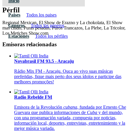
Inicio
Pérfil
Paises
Todos los paises
Regional Mexican, El Show de Erazno y La chokolata, El Show
Géneros
Todos los géneros
mas chido, Puras pesadas, Puros Trancazos, La Plebe, La Tricolor,
Los Metiches Show.com
Estaciones
Todos los pérfiles
Emisoras relacionadas
Novabrasil FM 93.5 - Aracaju
Rádio Mix FM - Aracaju. Ouça ao vivo suas músicas
preferidas, fique mais perto dos seus ídolos e participe das
melhores promoções!
Radio Rebelde FM
Emisora de la Revolución
cubana
, fundada por Ernesto Che
Guevara que publica informaciones de
Cuba
y del mundo,
con una programación variada, compuesta por noticias,
información local, deportes, entrevistas, entretenimiento y la
mejor música variada.