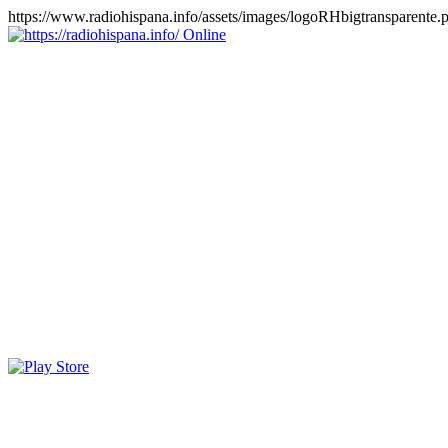
https://www.radiohispana.info/assets/images/logoRHbigtransparente.
Online
https://radiohispana.info
Tiene 15.505 emisoras de radio por web y móvil, para que los
puedas disfrutar, entretenimiento, información y música de todos los
géneros. Países: ARGENTINA, BOLIVIA, BRASIL, CHILE,
COLOMBIA, COSTA RICA, CUBA, ECUADOR, EL
SALVADOR, ESPAÑA, EE.UU, GUATEMALA, HAITI,
HONDURAS, JAMAICA, MARRUECOS, MÉXICO,
NICARAGUA, PANAMA, PARAGUAY, PERÚ, PORTUGAL,
PUERTO RICO, REINO UNIDO, RUMANIA, DOMINICANA,
TRINIDAD AND TOBAGO, URUGUAY y VENEZUELA.
Haga clic en el logo de las estaciones de radio para oirlas, además
los puedes disfrutar también en el celular/móvil Android, en el
Google Play Store, tiene función de grabación, podrás grabar y
crearte playlists gratis. Descargas: