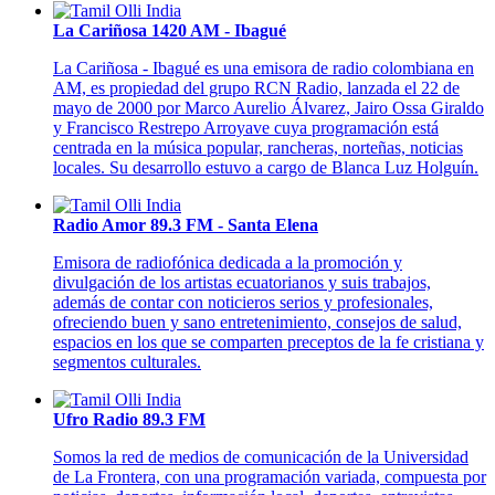
La Cariñosa 1420 AM - Ibagué
La Cariñosa - Ibagué es una emisora de radio colombiana en
AM, es propiedad del grupo RCN Radio, lanzada el 22 de
mayo de 2000 por Marco Aurelio Álvarez, Jairo Ossa Giraldo
y Francisco Restrepo Arroyave cuya programación está
centrada en la música popular, rancheras, norteñas, noticias
locales. Su desarrollo estuvo a cargo de Blanca Luz Holguín.
Radio Amor 89.3 FM - Santa Elena
Emisora de radiofónica dedicada a la promoción y
divulgación de los artistas ecuatorianos y suis trabajos,
además de contar con noticieros serios y profesionales,
ofreciendo buen y sano entretenimiento, consejos de salud,
espacios en los que se comparten preceptos de la fe cristiana y
segmentos culturales.
Ufro Radio 89.3 FM
Somos la red de medios de comunicación de la Universidad
de La Frontera, con una programación variada, compuesta por