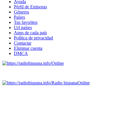
Ayuda
Pérfil de Emisoras
Géneros
Países
Tus favoritos
Url países
Apps de cada país
Política de privacidad
Contactar
Eliminar cuenta
DMCA
Online
Emisoras de radio por web y móvil.
Radio hispana
Online
Todas las principales estaciones de radio del mundo hispano,
portugués-brasileiro y anglosajon (ARGENTINA, BOLIVIA,
BRASIL, CHILE, COLOMBIA, COSTA RICA, CUBA,
ECUADOR, EL SALVADOR, ESPAÑA, GUATEMALA,
HAITI, HONDURAS, JAMAICA, MÉXICO, NICARAGUA,
PANAMA, PARAGUAY, PERÚ, PORTUGAL, PUERTO RICO,
REINO UNIDO, DOMINICANA, TRINIDAD AND TOBAGO,
URUGUAY y VENEZUELA). Haga clic en el logo de las