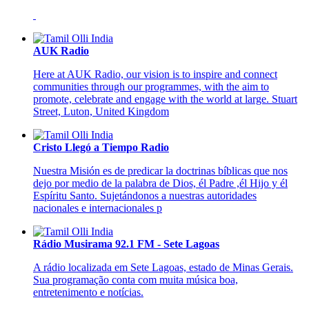
AUK Radio
Here at AUK Radio, our vision is to inspire and connect
communities through our programmes, with the aim to
promote, celebrate and engage with the world at large. Stuart
Street, Luton, United Kingdom
Cristo Llegó a Tiempo Radio
Nuestra Misión es de predicar la doctrinas bíblicas que nos
dejo por medio de la palabra de Dios, él Padre ,él Hijo y él
Espíritu Santo. Sujetándonos a nuestras autoridades
nacionales e internacionales p
Rádio Musirama 92.1 FM - Sete Lagoas
A rádio localizada em Sete Lagoas, estado de Minas Gerais.
Sua programação conta com muita música boa,
entretenimento e notícias.