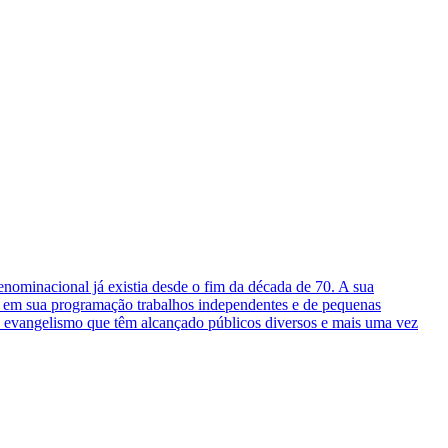
nominacional já existia desde o fim da década de 70. A sua
ndo em sua programação trabalhos independentes e de pequenas
de evangelismo que têm alcançado públicos diversos e mais uma vez