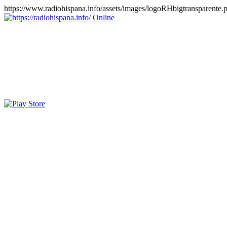
https://www.radiohispana.info/assets/images/logoRHbigtransparente.
Online
https://radiohispana.info
Tiene 15.505 emisoras de radio por web y móvil, para que los pu
COSTA RICA, CUBA, ECUADOR, EL SALVADOR, ESPAÑA,
PERÚ, PORTUGAL, PUERTO RICO, REINO UNIDO, RUMANIA, DO
oirlas, además los puedes disfrutar también en el celular/móvil Android