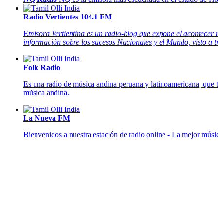
Radio Vertientes 104.1 FM
E
misora Vertientina es un radio-blog que expone el acontecer n
información sobre los sucesos Nacionales y el Mundo, visto a tr
Folk Radio
Es una radio de música andina peruana y latinoamericana, que t
música andina.
La Nueva FM
Bienvenidos a nuestra estación de radio online - La mejor músi