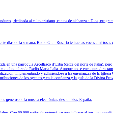
uras,, dedicada al culto cristiano, cantos de alabanza a Dios, program
s siete días de la semana. Radio Gran Rosario te trae las voces amisto
da en una parroquia Arcellasco d’Erba (cerca del norte de Italia), pero
 con el nombre de Radio María Italia. Aunque no se encuentra directam
elización, implementando y adhiriéndose a las enseñanzas de la Iglesia 
tribuciones de los oyentes y en la confianza y la guía de la Divina Pro
os géneros de la música electrónica, desde Ibiza, España.
algo. Con 50.000 vatios de potencia se puede llegar al área metropoli