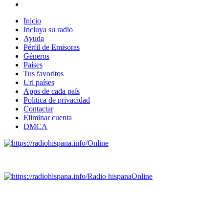
Inicio
Incluya su radio
Ayuda
Pérfil de Emisoras
Géneros
Países
Tus favoritos
Url países
Apps de cada país
Política de privacidad
Contactar
Eliminar cuenta
DMCA
Online
Emisoras de radio por web y móvil.
Radio hispana
Online
Todas las principales estaciones de radio del mundo hispano
SALVADOR, ESPAÑA, GUATEMALA, HAITI, HONDURAS, J
DOMINICANA, TRINIDAD AND TOBAGO, URUGUAY y VENEZUELA). Haga 