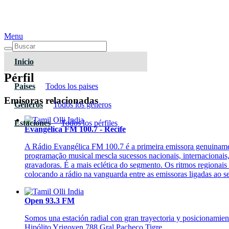
Menu
Inicio
Pérfil
Paises
Todos los paises
Emisoras relacionadas
Géneros
Todos los géneros
Estaciones
Todos los pérfiles
Evangélica FM 100.7 - Recife
A Rádio Evangélica FM 100.7 é a primeira emissora genuinament
programação musical mescla sucessos nacionais, internacionais,
gravadoras. É a mais eclética do segmento. Os ritmos regionai
colocando a rádio na vanguarda entre as emissoras ligadas ao s
Open 93.3 FM
Somos una estación radial con gran trayectoria y posicionamie
Hipólito Yrigoyen 788 Gral Pacheco Tigre.