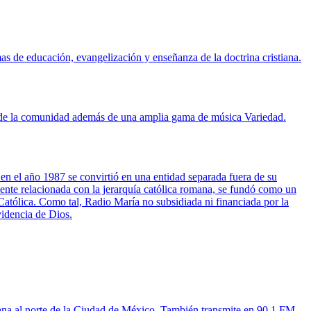
as de educación, evangelización y enseñanza de la doctrina cristiana.
sas de la comunidad además de una amplia gama de música Variedad.
 en el año 1987 se convirtió en una entidad separada fuera de su
ente relacionada con la jerarquía católica romana, se fundó como un
Católica. Como tal, Radio María no subsidiada ni financiada por la
videncia de Dios.
tana al norte de la Ciudad de México. También transmite en 90.1 FM.