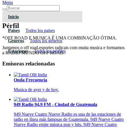
Menu
Inicio
Pérfil
Paises
Todos los paises
*OFF ROAD E MUSICA É UMA COMBINAÇÃO ÓTIMA.
Géneros
Todos los géneros
Juntamos o off road,esportes radicais com muita musica e formamos
Estaciones
Todos los pérfiles
a RÁDIO MUNDO OFF ROAD.
Emisoras relacionadas
Onda Frecuencia
Musica de ayer y de hoy.
949 Radio 94.9 FM - Ciudad de Guatemala
949 Nueve Cuatro Nueve Radio es una de las estaciones de
radio en línea más famosas de Guatemala. 949 Nueve Cuatro
Nueve Radio emite música pop y hits. 949 Nueve Cuatro