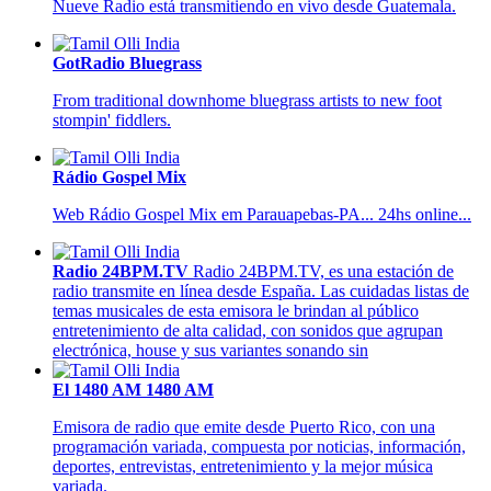
Nueve Radio está transmitiendo en vivo desde Guatemala.
GotRadio Bluegrass
From traditional downhome bluegrass artists to new foot
stompin' fiddlers.
Rádio Gospel Mix
Web Rádio Gospel Mix em Parauapebas-PA... 24hs online...
Radio 24BPM.TV
Radio 24BPM.TV, es una estación de
radio transmite en línea desde España. Las cuidadas listas de
temas musicales de esta emisora le brindan al público
entretenimiento de alta calidad, con sonidos que agrupan
electrónica, house y sus variantes sonando sin
El 1480 AM 1480 AM
Emisora de radio que emite desde Puerto Rico, con una
programación variada, compuesta por noticias, información,
deportes, entrevistas, entretenimiento y la mejor música
variada.