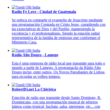
Radio Fe Love - Ciudad de Guatemala
Se enfoca en compartir el evangelio de Jesucristo mediante
una programación Centrada en Cristo Jesus, cumpliendo con
las expectativas de Dios y del Pueblo, manteniendo la
excelencia y el profesionalismo. Siendo la estación radial
representativa de la familia de emisoras que conforman el
Ministerio Casa.
Rádio Alto Douro - Lamego
Esta é uma emissora de rádio local que transmite para todo o
mundo a partir de Lamego. A programação da Rádio Alto
Douro inclui, entre outros, Os Novos Parodiantes de Lisboa,
para recordar os velhos tempos.
RobertDj.net La Chivirica
Estación de radio que transmite desde Santo Domingo, R.
Dominicana, con una programación musical de géneros
latinos como tropical, bachata, salsa, merengue, etc... con