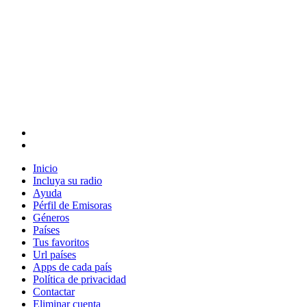
Inicio
Incluya su radio
Ayuda
Pérfil de Emisoras
Géneros
Países
Tus favoritos
Url países
Apps de cada país
Política de privacidad
Contactar
Eliminar cuenta