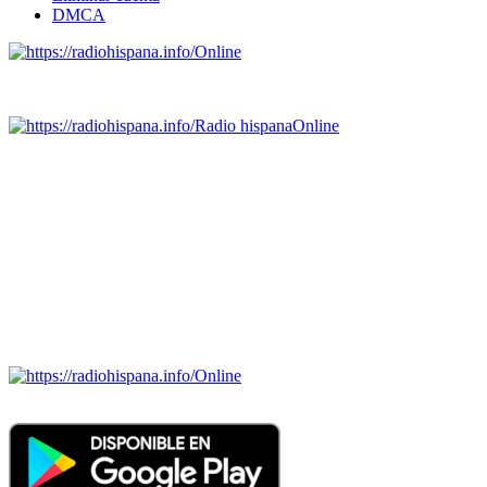
DMCA
Online
Emisoras de radio por web y móvil.
Radio hispana
Online
Todas las principales estaciones de radio del mundo hispano,
portugués-brasileiro y anglosajon (ARGENTINA, BOLIVIA,
BRASIL, CHILE, COLOMBIA, COSTA RICA, CUBA,
ECUADOR, EL SALVADOR, ESPAÑA, GUATEMALA,
HAITI, HONDURAS, JAMAICA, MÉXICO, NICARAGUA,
PANAMA, PARAGUAY, PERÚ, PORTUGAL, PUERTO RICO,
REINO UNIDO, DOMINICANA, TRINIDAD AND TOBAGO,
URUGUAY y VENEZUELA). Haga clic en el logo de las
estaciones de radio para oirlas. (Estamos trabajando incorporando
más estaciones diariamente).
Online
Nuevo: Emisoras de radio por web y móvil. Descargas: