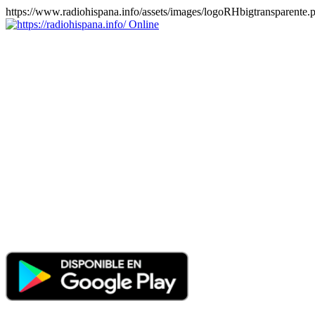
https://www.radiohispana.info/assets/images/logoRHbigtransparente.
Online
https://radiohispana.info
Tiene 15.505 emisoras de radio por web y móvil, para que los
puedas disfrutar, entretenimiento, información y música de todos los
géneros. Países: ARGENTINA, BOLIVIA, BRASIL, CHILE,
COLOMBIA, COSTA RICA, CUBA, ECUADOR, EL
SALVADOR, ESPAÑA, EE.UU, GUATEMALA, HAITI,
HONDURAS, JAMAICA, MARRUECOS, MÉXICO,
NICARAGUA, PANAMA, PARAGUAY, PERÚ, PORTUGAL,
PUERTO RICO, REINO UNIDO, RUMANIA, DOMINICANA,
TRINIDAD AND TOBAGO, URUGUAY y VENEZUELA.
Haga clic en el logo de las estaciones de radio para oirlas, además
los puedes disfrutar también en el celular/móvil Android, en el
Google Play Store, tiene función de grabación, podrás grabar y
crearte playlists gratis. Descargas: