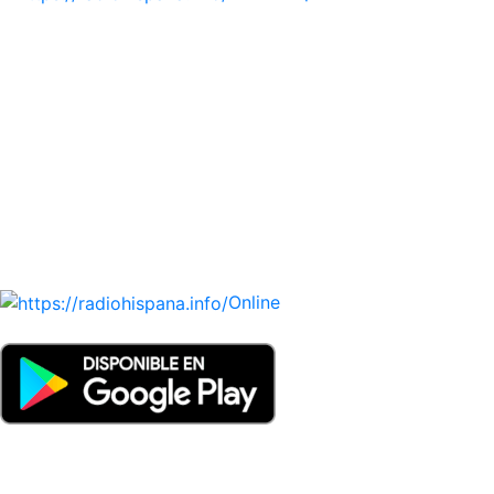
Todas las principales estaciones de radio del mundo
hispano, portugués-brasileiro y anglosajon (ARGENTINA,
BOLIVIA, BRASIL, CHILE, COLOMBIA, COSTA RICA, CUBA,
ECUADOR, EL SALVADOR, ESPAÑA, GUATEMALA, HAITI,
HONDURAS, JAMAICA, MÉXICO, NICARAGUA, PANAMA,
PARAGUAY, PERÚ, PORTUGAL, PUERTO RICO, REINO
UNIDO, DOMINICANA, TRINIDAD AND TOBAGO, URUGUAY
y VENEZUELA). Haga clic en el logo de las estaciones de
radio para oirlas. (Estamos trabajando incorporando más
estaciones diariamente).
Online
Nuevo: Emisoras de radio por web y móvil. Descargas: