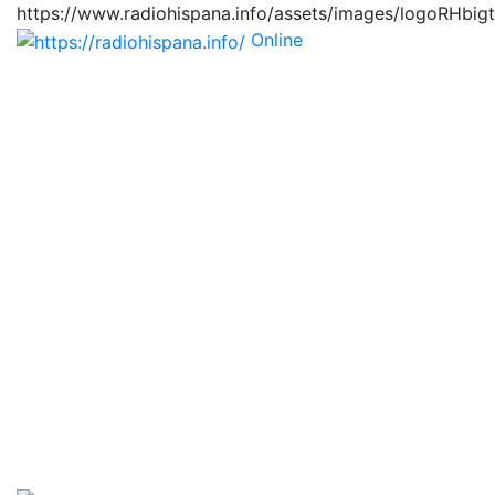
https://www.radiohispana.info/assets/images/logoRHbig
Online
https://radiohispana.i
Tiene 15.505 emisoras de radio por web y móvil, para
que los puedas disfrutar, entretenimiento, información
y música de todos los géneros. Países: ARGENTINA,
BOLIVIA, BRASIL, CHILE, COLOMBIA, COSTA RICA,
CUBA, ECUADOR, EL SALVADOR, ESPAÑA, EE.UU,
GUATEMALA, HAITI, HONDURAS, JAMAICA,
MARRUECOS, MÉXICO, NICARAGUA, PANAMA,
PARAGUAY, PERÚ, PORTUGAL, PUERTO RICO, REINO
UNIDO, RUMANIA, DOMINICANA, TRINIDAD AND
TOBAGO, URUGUAY y VENEZUELA. Haga clic en el
logo de las estaciones de radio para oirlas, además los
puedes disfrutar también en el celular/móvil Android,
en el Google Play Store, tiene función de grabación,
podrás grabar y crearte playlists gratis. Descargas: