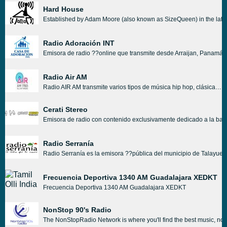
Hard House
Established by Adam Moore (also known as SizeQueen) in the late n
Radio Adoración INT
Emisora de radio ??online que transmite desde Arraijan, Panamá, d
Radio Air AM
Radio AIR AM transmite varios tipos de música hip hop, clásica, dance, electrónica, etc. Radio AIR AM transmitiendo en vivo desde México. Radio AIR AM transmite varios tipos de música hip hop, clásica, dance, electrónica, etc. todo en idioma inglés.
Cerati Stereo
Emisora de radio con contenido exclusivamente dedicado a la banda
Radio Serranía
Radio Serranía es la emisora ??pública del municipio de Talayuel
Frecuencia Deportiva 1340 AM Guadalajara XEDKT
Frecuencia Deportiva 1340 AM Guadalajara XEDKT
NonStop 90's Radio
The NonStopRadio Network is where you'll find the best music, nons