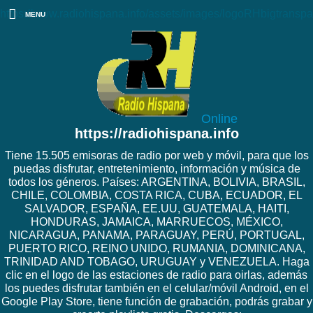
https://www.radiohispana.info/assets/images/logoRHbigtranspa
MENU
Online
https://radiohispana.info
Tiene 15.505 emisoras de radio por web y móvil, para que los
puedas disfrutar, entretenimiento, información y música de
todos los géneros. Países: ARGENTINA, BOLIVIA, BRASIL,
CHILE, COLOMBIA, COSTA RICA, CUBA, ECUADOR, EL
SALVADOR, ESPAÑA, EE.UU, GUATEMALA, HAITI,
HONDURAS, JAMAICA, MARRUECOS, MÉXICO,
NICARAGUA, PANAMA, PARAGUAY, PERÚ, PORTUGAL,
PUERTO RICO, REINO UNIDO, RUMANIA, DOMINICANA,
TRINIDAD AND TOBAGO, URUGUAY y VENEZUELA. Haga
clic en el logo de las estaciones de radio para oirlas, además
los puedes disfrutar también en el celular/móvil Android, en el
Google Play Store, tiene función de grabación, podrás grabar y