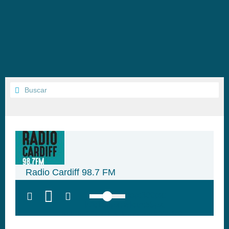
Radio Cardiff 98.7 FM
top:300px;
left:100px; width:58px;
height:28px; background:#005f79;'
class='hap-icon hap-icon-heart'>