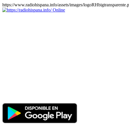
https://www.radiohispana.info/assets/images/logoRHbigtransparente.
Online
https://radiohispana.info
Tiene 15.505 emisoras de radio por web y móvil, para que los
puedas disfrutar, entretenimiento, información y música de todos los
géneros. Países: ARGENTINA, BOLIVIA, BRASIL, CHILE,
COLOMBIA, COSTA RICA, CUBA, ECUADOR, EL
SALVADOR, ESPAÑA, EE.UU, GUATEMALA, HAITI,
HONDURAS, JAMAICA, MARRUECOS, MÉXICO,
NICARAGUA, PANAMA, PARAGUAY, PERÚ, PORTUGAL,
PUERTO RICO, REINO UNIDO, RUMANIA, DOMINICANA,
TRINIDAD AND TOBAGO, URUGUAY y VENEZUELA.
Haga clic en el logo de las estaciones de radio para oirlas, además
los puedes disfrutar también en el celular/móvil Android, en el
Google Play Store, tiene función de grabación, podrás grabar y
crearte playlists gratis. Descargas: