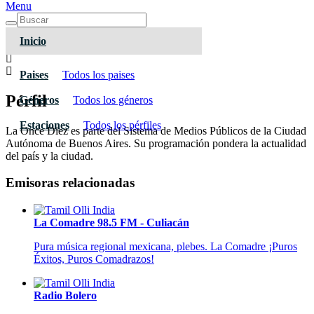
Menu
Inicio
Paises
Todos los paises
Pérfil
Géneros
Todos los géneros
Estaciones
Todos los pérfiles
La Once Diez es parte del Sistema de Medios Públicos de la Ciudad
Autónoma de Buenos Aires. Su programación pondera la actualidad
del país y la ciudad.
Emisoras relacionadas
La Comadre 98.5 FM - Culiacán
Pura música regional mexicana, plebes. La Comadre ¡Puros
Éxitos, Puros Comadrazos!
Radio Bolero