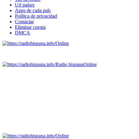
Url países
Apps de cada país
Política de privacidad
Contactar
Eliminar cuenta
DMCA
Online
Emisoras de radio por web y móvil.
Radio hispana
Online
Todas las principales estaciones de radio del mundo hispano,
portugués-brasileiro y anglosajon (ARGENTINA, BOLIVIA,
BRASIL, CHILE, COLOMBIA, COSTA RICA, CUBA,
ECUADOR, EL SALVADOR, ESPAÑA, GUATEMALA,
HAITI, HONDURAS, JAMAICA, MÉXICO, NICARAGUA,
PANAMA, PARAGUAY, PERÚ, PORTUGAL, PUERTO RICO,
REINO UNIDO, DOMINICANA, TRINIDAD AND TOBAGO,
URUGUAY y VENEZUELA). Haga clic en el logo de las
estaciones de radio para oirlas. (Estamos trabajando incorporando
más estaciones diariamente).
Online