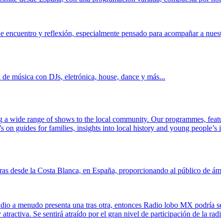
e encuentro y reflexión, especialmente pensado para acompañar a nuestr
de música con DJs, eletrónica, house, dance y más...
ing a wide range of shows to the local community. Our programmes, fea
n guides for families, insights into local history and young people’s i
as desde la Costa Blanca, en España, proporcionando al público de ámbit
radio a menudo presenta una tras otra, entonces Radio lobo MX podría s
activa. Se sentirá atraído por el gran nivel de participación de la radi