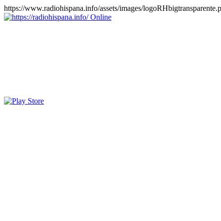
https://www.radiohispana.info/assets/images/logoRHbigtransparente.
Online
https://radiohispana.info
Tiene 15.505 emisoras de radio por web y móvil, para que los pu
COSTA RICA, CUBA, ECUADOR, EL SALVADOR, ESPAÑA,
PERÚ, PORTUGAL, PUERTO RICO, REINO UNIDO, RUMANIA, DO
oirlas, además los puedes disfrutar también en el celular/móvil Android