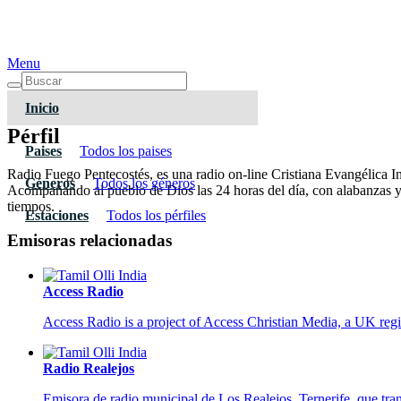
Menu
Inicio
Pérfil
Paises
Todos los paises
Radio Fuego Pentecostés, es una radio on-line Cristiana Evangélica In
Géneros
Todos los géneros
Acompañando al pueblo de Dios las 24 horas del día, con alabanzas y ca
tiempos.
Estaciones
Todos los pérfiles
Emisoras relacionadas
Access Radio
Access Radio is a project of Access Christian Media, a UK regi
Radio Realejos
Emisora de radio municipal de Los Realejos, Ternerife, que tran