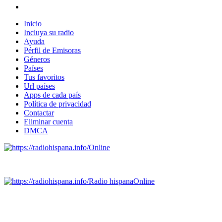
Inicio
Incluya su radio
Ayuda
Pérfil de Emisoras
Géneros
Países
Tus favoritos
Url países
Apps de cada país
Política de privacidad
Contactar
Eliminar cuenta
DMCA
Online
Emisoras de radio por web y móvil.
Radio hispana
Online
Todas las principales estaciones de radio del mundo hispano
SALVADOR, ESPAÑA, GUATEMALA, HAITI, HONDURAS, J
DOMINICANA, TRINIDAD AND TOBAGO, URUGUAY y VENEZUELA). Haga 