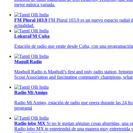
mejor música variada.
FM Plural 103.9
FM Plural 103.9 es un nuevo espacio radial d
actualidad.
LokuraFM Cuba
Estación de radio que emite desde Cuba, con una programación 
Magull Radio
Maghull Radio is Maghull’s first and only radio station, bring
Scout Association and fascinating community champions, what’s o
Radio Mi Amigo
Radio Mi Amigo, estación de radio que opera durante las 24 hor
programá
Radio lobo MX
Si no le gustan algunas cosas aburridas, una 
Radio lobo MX te entretendrá de una manera muy entretenida y atr