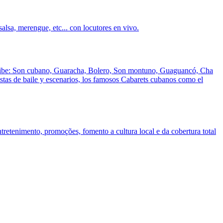
lsa, merengue, etc... con locutores en vivo.
 caribe: Son cubano, Guaracha, Bolero, Son montuno, Guaguancó, Cha
stas de baile y escenarios, los famosos Cabarets cubanos como el
retenimento, promoções, fomento a cultura local e da cobertura total