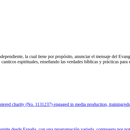
dependiente, la cual tiene por propósito, anunciar el mensaje del Evang
nticos espirituales, enseñando las verdades bíblicas y prácticas para e
stered charity (No. 1131237) engaged in media production, training/educ
smite desde España, con una programación variada, compuesta por notici