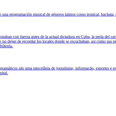
una programación musical de géneros latinos como tropical, bachata, sa
onaban con fuerza antes de la actual dictadura en Cuba, la perla del
no dejan de recordar los locales donde se escuchaban, asi como sus pi
rútenla.
ramáticos são uma miscelânia de jornalismo, informação, esportes e ent
ital.