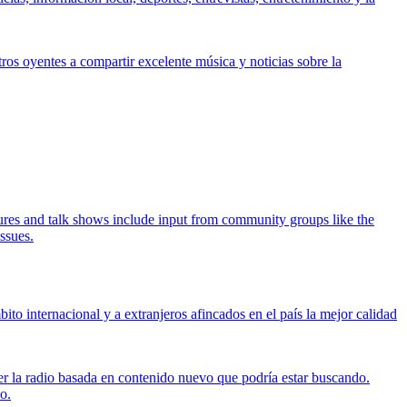
os oyentes a compartir excelente música y noticias sobre la
tures and talk shows include input from community groups like the
ssues.
o internacional y a extranjeros afincados en el país la mejor calidad
er la radio basada en contenido nuevo que podría estar buscando.
o.