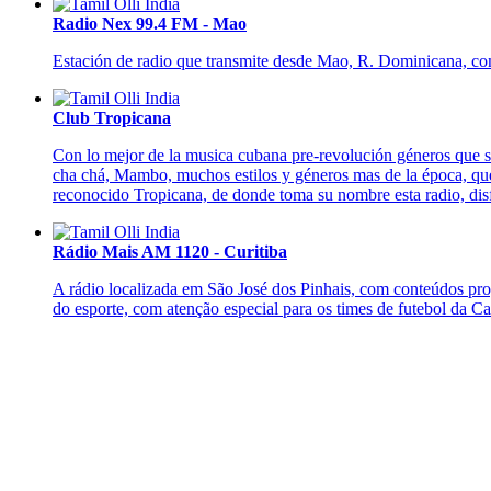
Radio Nex 99.4 FM - Mao
Estación de radio que transmite desde Mao, R. Dominicana, con 
Club Tropicana
Con lo mejor de la musica cubana pre-revolución géneros que s
cha chá, Mambo, muchos estilos y géneros mas de la época, que 
reconocido Tropicana, de donde toma su nombre esta radio, disf
Rádio Mais AM 1120 - Curitiba
A rádio localizada em São José dos Pinhais, com conteúdos prog
do esporte, com atenção especial para os times de futebol da Cap