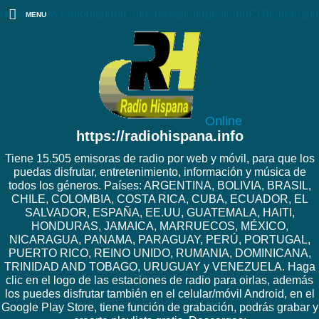
https://www.radiohispana.info/assets/images/logoRHbigtranspa
MENU
Online
https://radiohispana.info
Tiene 15.505 emisoras de radio por web y móvil, para que los
puedas disfrutar, entretenimiento, información y música de
todos los géneros. Países: ARGENTINA, BOLIVIA, BRASIL,
CHILE, COLOMBIA, COSTA RICA, CUBA, ECUADOR, EL
SALVADOR, ESPAÑA, EE.UU, GUATEMALA, HAITI,
HONDURAS, JAMAICA, MARRUECOS, MÉXICO,
NICARAGUA, PANAMA, PARAGUAY, PERÚ, PORTUGAL,
PUERTO RICO, REINO UNIDO, RUMANIA, DOMINICANA,
TRINIDAD AND TOBAGO, URUGUAY y VENEZUELA. Haga
clic en el logo de las estaciones de radio para oirlas, además
los puedes disfrutar también en el celular/móvil Android, en el
Google Play Store, tiene función de grabación, podrás grabar y