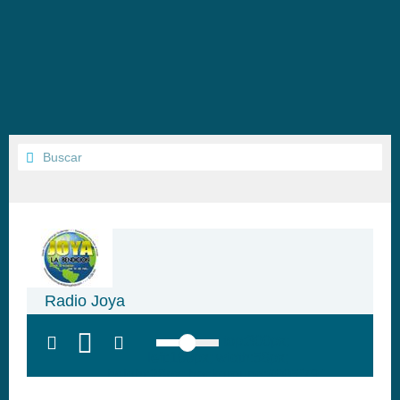
Radio Joya
top:300px;
left:100px; width:58px;
height:28px; background:#005f79;'
class='hap-icon hap-icon-heart'>