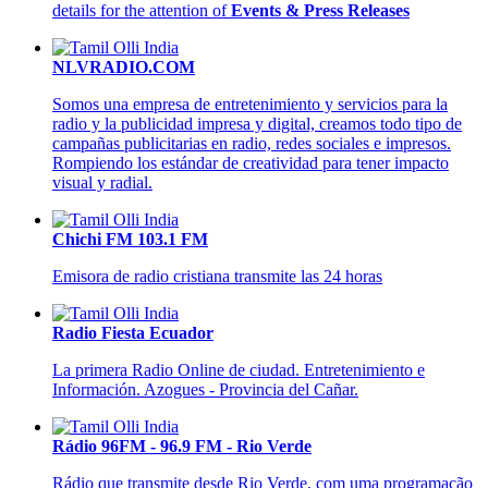
details for the attention of
Events & Press Releases
NLVRADIO.COM
Somos una empresa de entretenimiento y servicios para la
radio y la publicidad impresa y digital, creamos todo tipo de
campañas publicitarias en radio, redes sociales e impresos.
Rompiendo los estándar de creatividad para tener impacto
visual y radial.
Chichi FM 103.1 FM
Emisora de radio
cristiana transmite las 24 horas
Radio Fiesta Ecuador
La primera Radio Online de ciudad. Entretenimiento e
Información. Azogues - Provincia del Cañar.
Rádio 96FM - 96.9 FM - Rio Verde
Rádio que transmite desde Rio Verde, com uma programação