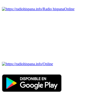
Emisoras de radio por web y móvil.
Radio hispana
Online
Todas las principales estaciones de radio del mundo hispano,
portugués-brasileiro y anglosajon (ARGENTINA, BOLIVIA,
BRASIL, CHILE, COLOMBIA, COSTA RICA, CUBA,
ECUADOR, EL SALVADOR, ESPAÑA, GUATEMALA,
HAITI, HONDURAS, JAMAICA, MÉXICO, NICARAGUA,
PANAMA, PARAGUAY, PERÚ, PORTUGAL, PUERTO RICO,
REINO UNIDO, DOMINICANA, TRINIDAD AND TOBAGO,
URUGUAY y VENEZUELA). Haga clic en el logo de las
estaciones de radio para oirlas. (Estamos trabajando incorporando
más estaciones diariamente).
Online
Nuevo: Emisoras de radio por web y móvil. Descargas: