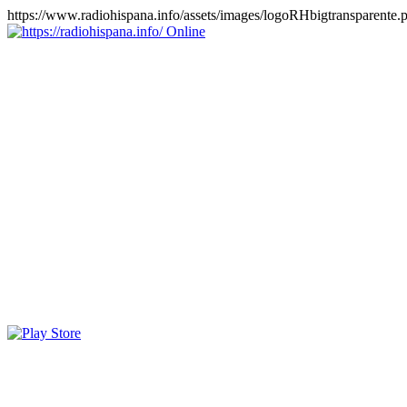
https://www.radiohispana.info/assets/images/logoRHbigtransparente.
Online
https://radiohispana.info
Tiene 15.505 emisoras de radio por web y móvil, para que los
puedas disfrutar, entretenimiento, información y música de todos los
géneros. Países: ARGENTINA, BOLIVIA, BRASIL, CHILE,
COLOMBIA, COSTA RICA, CUBA, ECUADOR, EL
SALVADOR, ESPAÑA, EE.UU, GUATEMALA, HAITI,
HONDURAS, JAMAICA, MARRUECOS, MÉXICO,
NICARAGUA, PANAMA, PARAGUAY, PERÚ, PORTUGAL,
PUERTO RICO, REINO UNIDO, RUMANIA, DOMINICANA,
TRINIDAD AND TOBAGO, URUGUAY y VENEZUELA.
Haga clic en el logo de las estaciones de radio para oirlas, además
los puedes disfrutar también en el celular/móvil Android, en el
Google Play Store, tiene función de grabación, podrás grabar y
crearte playlists gratis. Descargas: