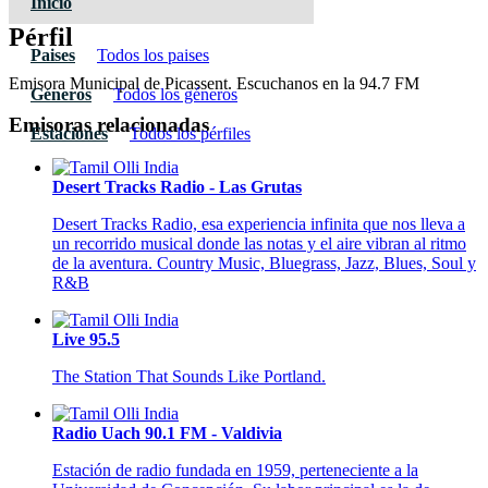
Inicio
Pérfil
Paises
Todos los paises
Emisora Municipal de Picassent. Escuchanos en la 94.7 FM
Géneros
Todos los géneros
Emisoras relacionadas
Estaciones
Todos los pérfiles
Desert Tracks Radio - Las Grutas
Desert Tracks Radio, esa experiencia infinita que nos lleva a
un recorrido musical donde las notas y el aire vibran al ritmo
de la aventura. Country Music, Bluegrass, Jazz, Blues, Soul y
R&B
Live 95.5
The Station That Sounds Like Portland.
Radio Uach 90.1 FM - Valdivia
Estación de radio fundada en 1959, perteneciente a la