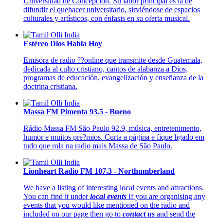
Universidad de Concepción. Su labor principal es la de
difundir el quehacer universitario, sirviéndose de espacios
culturales y artísticos, con énfasis en su oferta musical.
Estéreo Dios Habla Hoy
Emisora de radio ??online que transmite desde Guatemala,
dedicada al culto cristiano, cantos de alabanza a Dios,
programas de educación, evangelización y enseñanza de la
doctrina cristiana.
Massa FM Pimenta 93.5 - Bueno
Rádio Massa FM São Paulo 92.9, música, entretenimento,
humor e muitos pre?mios. Curta a página e fique ligado em
tudo que rola na radio mais Massa de São Paulo.
Lionheart Radio FM 107.3 - Northumberland
We have a listing of interesting local events and attractions.
You can find it under
local events
If you are organising any
events that you would like mentioned on the radio and
included on our page then go to
contact us
and send the