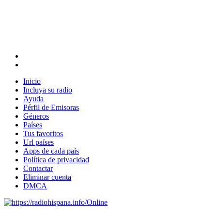
Inicio
Incluya su radio
Ayuda
Pérfil de Emisoras
Géneros
Países
Tus favoritos
Url países
Apps de cada país
Política de privacidad
Contactar
Eliminar cuenta
DMCA
Online