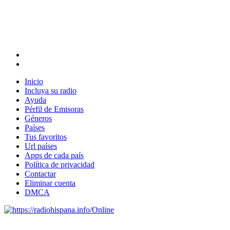
Inicio
Incluya su radio
Ayuda
Pérfil de Emisoras
Géneros
Países
Tus favoritos
Url países
Apps de cada país
Política de privacidad
Contactar
Eliminar cuenta
DMCA
Online
Emisoras de radio por web y móvil.