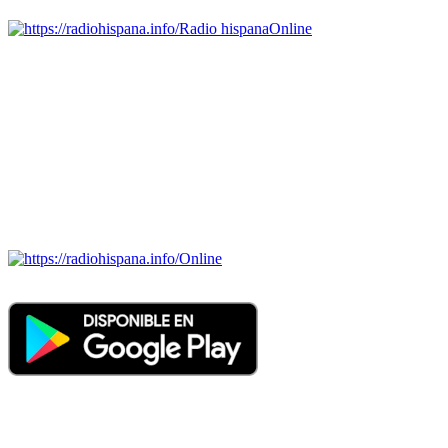
Radio hispana
Online
Todas las principales estaciones de radio del mundo hispano,
portugués-brasileiro y anglosajon (ARGENTINA, BOLIVIA,
BRASIL, CHILE, COLOMBIA, COSTA RICA, CUBA,
ECUADOR, EL SALVADOR, ESPAÑA, GUATEMALA,
HAITI, HONDURAS, JAMAICA, MÉXICO, NICARAGUA,
PANAMA, PARAGUAY, PERÚ, PORTUGAL, PUERTO RICO,
REINO UNIDO, DOMINICANA, TRINIDAD AND TOBAGO,
URUGUAY y VENEZUELA). Haga clic en el logo de las
estaciones de radio para oirlas. (Estamos trabajando incorporando
más estaciones diariamente).
Online
Nuevo: Emisoras de radio por web y móvil. Descargas: