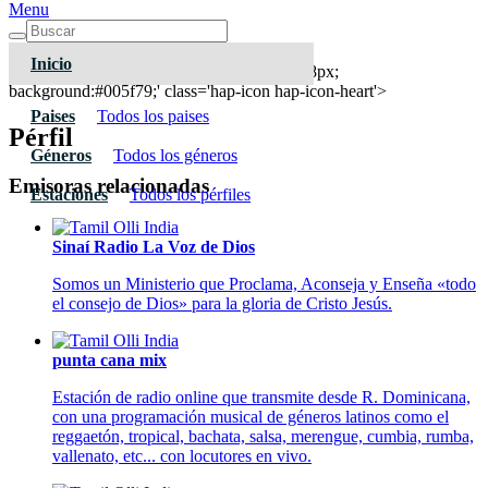
Menu
Inicio
top:300px; left:100px; width:58px; height:28px;
background:#005f79;' class='hap-icon hap-icon-heart'>
Paises
Todos los paises
Pérfil
Géneros
Todos los géneros
Emisoras relacionadas
Estaciones
Todos los pérfiles
Sinaí Radio La Voz de Dios
Somos un Ministerio que Proclama, Aconseja y Enseña «todo
el consejo de Dios» para la gloria de Cristo Jesús.
punta cana mix
Estación de radio online que transmite desde R. Dominicana,
con una programación musical de géneros latinos como el
reggaetón, tropical, bachata, salsa, merengue, cumbia, rumba,
vallenato, etc... con locutores en vivo.