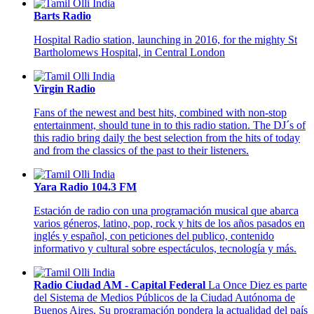
Barts Radio
Hospital Radio station, launching in 2016, for the mighty St
Bartholomews Hospital, in Central London
Virgin Radio
Fans of the newest and best hits, combined with non-stop
entertainment, should tune in to this radio station. The DJ´s of
this radio bring daily the best selection from the hits of today
and from the classics of the past to their listeners.
Yara Radio 104.3 FM
Estación de radio con una programación musical que abarca
varios géneros, latino, pop, rock y hits de los años pasados en
inglés y español, con peticiones del publico, contenido
informativo y cultural sobre espectáculos, tecnología y más.
Radio Ciudad AM - Capital Federal
La Once Diez es parte
del Sistema de Medios Públicos de la Ciudad Autónoma de
Buenos Aires. Su programación pondera la actualidad del país