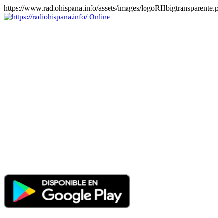
https://www.radiohispana.info/assets/images/logoRHbigtransparente.
Online
https://radiohispana.info
Tiene 15.505 emisoras de radio por web y móvil, para que los
puedas disfrutar, entretenimiento, información y música de todos los
géneros. Países: ARGENTINA, BOLIVIA, BRASIL, CHILE,
COLOMBIA, COSTA RICA, CUBA, ECUADOR, EL
SALVADOR, ESPAÑA, EE.UU, GUATEMALA, HAITI,
HONDURAS, JAMAICA, MARRUECOS, MÉXICO,
NICARAGUA, PANAMA, PARAGUAY, PERÚ, PORTUGAL,
PUERTO RICO, REINO UNIDO, RUMANIA, DOMINICANA,
TRINIDAD AND TOBAGO, URUGUAY y VENEZUELA.
Haga clic en el logo de las estaciones de radio para oirlas, además
los puedes disfrutar también en el celular/móvil Android, en el
Google Play Store, tiene función de grabación, podrás grabar y
crearte playlists gratis. Descargas: