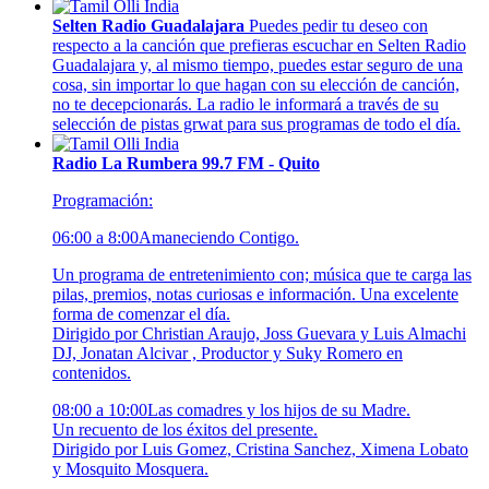
Selten Radio Guadalajara
Puedes pedir tu deseo con
respecto a la canción que prefieras escuchar en Selten Radio
Guadalajara y, al mismo tiempo, puedes estar seguro de una
cosa, sin importar lo que hagan con su elección de canción,
no te decepcionarás. La radio le informará a través de su
selección de pistas grwat para sus programas de todo el día.
Radio La Rumbera 99.7 FM - Quito
Programación:
06:00 a 8:00Amaneciendo Contigo.
Un programa de entretenimiento con; música que te carga las
pilas, premios, notas curiosas e información. Una excelente
forma de comenzar el día.
Dirigido por Christian Araujo, Joss Guevara y Luis Almachi
DJ, Jonatan Alcivar , Productor y Suky Romero en
contenidos.
08:00 a 10:00Las comadres y los hijos de su Madre.
Un recuento de los éxitos del presente.
Dirigido por Luis Gomez, Cristina Sanchez, Ximena Lobato
y Mosquito Mosquera.