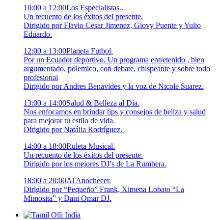
10:00 a 12:00Los Especialistas..
Un recuento de los éxitos del presente.
Dirigido por Flavio Cesar Jimenez, Giovy Puente y Yulio
Eduardo.
12:00 a 13:00Planeta Futbol.
Por un Ecuador deportivo. Un programa entretenido , bien
argumentado, polemico, con debate, chispeante y sobre todo
profesional
Dirigido por Andres Benavides y la voz de Nicole Suarez.
13:00 a 14:00Salud & Belleza al Día.
Nos enfocamos en brindar tips y consejos de bellza y salud
para mejorar tu estilo de vida.
Dirigido por Natália Rodríguez.
14:00 a 18:00Ruleta Musical.
Un recuento de los éxitos del presente.
Dirigido por los mejores DJ’s de La Rumbera.
18:00 a 20:00Al Anochecer.
Dirigido por “Pequeño” Frank, Ximena Lobato “La
Mimosita” y Dani Omar DJ.