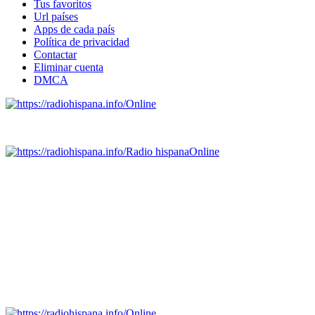
Tus favoritos
Url países
Apps de cada país
Política de privacidad
Contactar
Eliminar cuenta
DMCA
Online
Emisoras de radio por web y móvil.
Radio hispana
Online
Todas las principales estaciones de radio del mundo hispano,
portugués-brasileiro y anglosajon (ARGENTINA, BOLIVIA,
BRASIL, CHILE, COLOMBIA, COSTA RICA, CUBA,
ECUADOR, EL SALVADOR, ESPAÑA, GUATEMALA,
HAITI, HONDURAS, JAMAICA, MÉXICO, NICARAGUA,
PANAMA, PARAGUAY, PERÚ, PORTUGAL, PUERTO RICO,
REINO UNIDO, DOMINICANA, TRINIDAD AND TOBAGO,
URUGUAY y VENEZUELA). Haga clic en el logo de las
estaciones de radio para oirlas. (Estamos trabajando incorporando
más estaciones diariamente).
Online