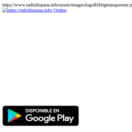
https://www.radiohispana.info/assets/images/logoRHbigtransparente.
Online
https://radiohispana.info
Tiene 15.505 emisoras de radio por web y móvil, para que los
puedas disfrutar, entretenimiento, información y música de todos los
géneros. Países: ARGENTINA, BOLIVIA, BRASIL, CHILE,
COLOMBIA, COSTA RICA, CUBA, ECUADOR, EL
SALVADOR, ESPAÑA, EE.UU, GUATEMALA, HAITI,
HONDURAS, JAMAICA, MARRUECOS, MÉXICO,
NICARAGUA, PANAMA, PARAGUAY, PERÚ, PORTUGAL,
PUERTO RICO, REINO UNIDO, RUMANIA, DOMINICANA,
TRINIDAD AND TOBAGO, URUGUAY y VENEZUELA.
Haga clic en el logo de las estaciones de radio para oirlas, además
los puedes disfrutar también en el celular/móvil Android, en el
Google Play Store, tiene función de grabación, podrás grabar y
crearte playlists gratis. Descargas: