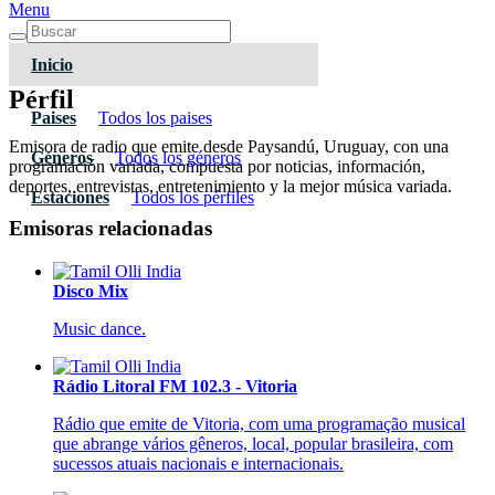
Menu
Inicio
Pérfil
Paises
Todos los paises
Emisora de radio que emite desde Paysandú, Uruguay, con una
Géneros
Todos los géneros
programación variada, compuesta por noticias, información,
deportes, entrevistas, entretenimiento y la mejor música variada.
Estaciones
Todos los pérfiles
Emisoras relacionadas
Disco Mix
Music dance.
Rádio Litoral FM 102.3 - Vitoria
Rádio que emite de Vitoria, com uma programação musical
que abrange vários gêneros, local, popular brasileira, com
sucessos atuais nacionais e internacionais.