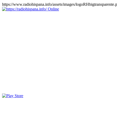
https://www.radiohispana.info/assets/images/logoRHbigtransparente.
Online
https://radiohispana.info
Tiene 15.505 emisoras de radio por web y móvil, para que los
puedas disfrutar, entretenimiento, información y música de todos los
géneros. Países: ARGENTINA, BOLIVIA, BRASIL, CHILE,
COLOMBIA, COSTA RICA, CUBA, ECUADOR, EL
SALVADOR, ESPAÑA, EE.UU, GUATEMALA, HAITI,
HONDURAS, JAMAICA, MARRUECOS, MÉXICO,
NICARAGUA, PANAMA, PARAGUAY, PERÚ, PORTUGAL,
PUERTO RICO, REINO UNIDO, RUMANIA, DOMINICANA,
TRINIDAD AND TOBAGO, URUGUAY y VENEZUELA.
Haga clic en el logo de las estaciones de radio para oirlas, además
los puedes disfrutar también en el celular/móvil Android, en el
Google Play Store, tiene función de grabación, podrás grabar y
crearte playlists gratis. Descargas: