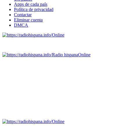
Apps de cada país
Política de privacidad
Contactar
Eliminar cuenta
DMCA
Online
Emisoras de radio por web y móvil.
Radio hispana
Online
Todas las principales estaciones de radio del mundo hispano,
portugués-brasileiro y anglosajon (ARGENTINA, BOLIVIA,
BRASIL, CHILE, COLOMBIA, COSTA RICA, CUBA,
ECUADOR, EL SALVADOR, ESPAÑA, GUATEMALA,
HAITI, HONDURAS, JAMAICA, MÉXICO, NICARAGUA,
PANAMA, PARAGUAY, PERÚ, PORTUGAL, PUERTO RICO,
REINO UNIDO, DOMINICANA, TRINIDAD AND TOBAGO,
URUGUAY y VENEZUELA). Haga clic en el logo de las
estaciones de radio para oirlas. (Estamos trabajando incorporando
más estaciones diariamente).
Online