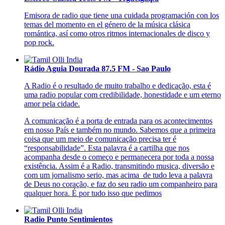
Emisora de radio que tiene una cuidada programación con los
temas del momento en el género de la música clásica
romántica, así como otros ritmos internacionales de disco y
pop rock.
Rádio Aguia Dourada 87.5 FM - Sao Paulo
A Radio é o resultado de muito trabalho e dedicação, esta é
uma radio popular com credibilidade, honestidade e um eterno
amor pela cidade.
A comunicação é a porta de entrada para os acontecimentos
em nosso País e também no mundo. Sabemos que a primeira
coisa que um meio de comunicação precisa ter é
“responsabilidade”. Esta palavra é a cartilha que nos
acompanha desde o começo e permanecera por toda a nossa
existência. Assim é a Radio, transmitindo musica, diversão e
com um jornalismo serio, mas acima de tudo leva a palavra
de Deus no coração, e faz do seu radio um companheiro para
qualquer hora. É por tudo isso que pedimos
Radio Punto Sentimientos