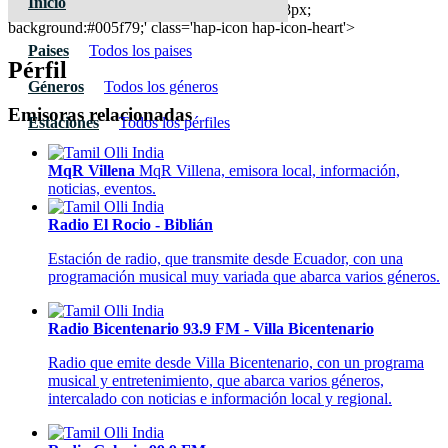
Inicio
top:300px; left:100px; width:58px; height:28px;
background:#005f79;' class='hap-icon hap-icon-heart'>
Paises
Todos los paises
Pérfil
Géneros
Todos los géneros
Emisoras relacionadas
Estaciones
Todos los pérfiles
MqR Villena
MqR Villena, emisora local, información,
noticias, eventos.
Radio El Rocio - Biblián
Estación de radio, que transmite desde Ecuador, con una
programación musical muy variada que abarca varios géneros.
Radio Bicentenario 93.9 FM - Villa Bicentenario
Radio que emite desde Villa Bicentenario, con un programa
musical y entretenimiento, que abarca varios géneros,
intercalado con noticias e información local y regional.