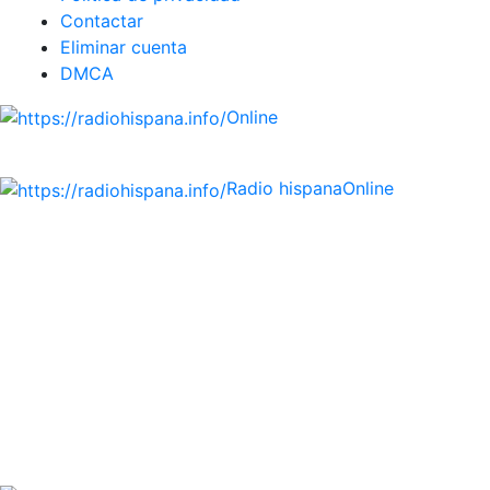
Contactar
Eliminar cuenta
DMCA
Online
Emisoras de radio por web y móvil.
Radio hispana
Online
Todas las principales estaciones de radio del mundo
hispano, portugués-brasileiro y anglosajon (ARGENTINA,
BOLIVIA, BRASIL, CHILE, COLOMBIA, COSTA RICA, CUBA,
ECUADOR, EL SALVADOR, ESPAÑA, GUATEMALA, HAITI,
HONDURAS, JAMAICA, MÉXICO, NICARAGUA, PANAMA,
PARAGUAY, PERÚ, PORTUGAL, PUERTO RICO, REINO
UNIDO, DOMINICANA, TRINIDAD AND TOBAGO, URUGUAY
y VENEZUELA). Haga clic en el logo de las estaciones de
radio para oirlas. (Estamos trabajando incorporando más
estaciones diariamente).