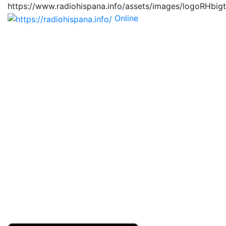
https://www.radiohispana.info/assets/images/logoRHbig
Online
https://radiohispana.i
Tiene 15.505 emisoras de radio por web y móvil, para
que los puedas disfrutar, entretenimiento, información
y música de todos los géneros. Países: ARGENTINA,
BOLIVIA, BRASIL, CHILE, COLOMBIA, COSTA RICA,
CUBA, ECUADOR, EL SALVADOR, ESPAÑA, EE.UU,
GUATEMALA, HAITI, HONDURAS, JAMAICA,
MARRUECOS, MÉXICO, NICARAGUA, PANAMA,
PARAGUAY, PERÚ, PORTUGAL, PUERTO RICO, REINO
UNIDO, RUMANIA, DOMINICANA, TRINIDAD AND
TOBAGO, URUGUAY y VENEZUELA. Haga clic en el
logo de las estaciones de radio para oirlas, además los
puedes disfrutar también en el celular/móvil Android,
en el Google Play Store, tiene función de grabación,
podrás grabar y crearte playlists gratis. Descargas: