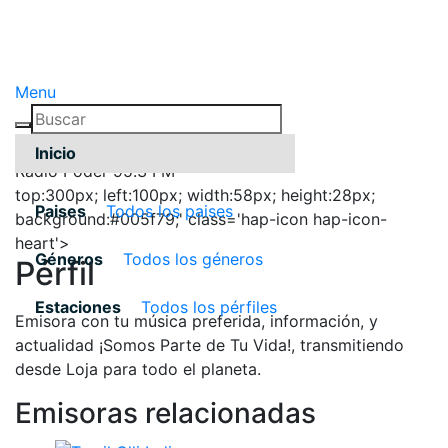
Menu
Inicio
Radio Poder 95.3 FM
top:300px; left:100px; width:58px; height:28px;
Paises
Todos los paises
background:#005f79;' class='hap-icon hap-icon-
heart'>
Géneros
Todos los géneros
Pérfil
Estaciones
Todos los pérfiles
Emisora con tu música preferida, información, y
actualidad ¡Somos Parte de Tu Vida!, transmitiendo
desde Loja para todo el planeta.
Emisoras relacionadas