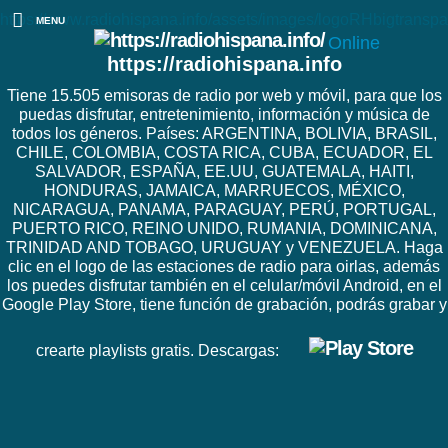
https://www.radiohispana.info/assets/images/logoRHbigtranspa
MENU
Online
https://radiohispana.info
Tiene 15.505 emisoras de radio por web y móvil, para que los
puedas disfrutar, entretenimiento, información y música de
todos los géneros. Países: ARGENTINA, BOLIVIA, BRASIL,
CHILE, COLOMBIA, COSTA RICA, CUBA, ECUADOR, EL
SALVADOR, ESPAÑA, EE.UU, GUATEMALA, HAITI,
HONDURAS, JAMAICA, MARRUECOS, MÉXICO,
NICARAGUA, PANAMA, PARAGUAY, PERÚ, PORTUGAL,
PUERTO RICO, REINO UNIDO, RUMANIA, DOMINICANA,
TRINIDAD AND TOBAGO, URUGUAY y VENEZUELA. Haga
clic en el logo de las estaciones de radio para oirlas, además
los puedes disfrutar también en el celular/móvil Android, en el
Google Play Store, tiene función de grabación, podrás grabar y
crearte playlists gratis. Descargas: