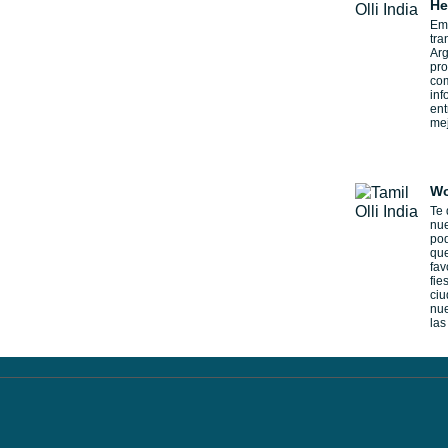
He
Emi
tra
Arg
pro
com
inf
ent
mej
Wo
Te 
nu
pod
que
fav
fie
ciu
nue
las 