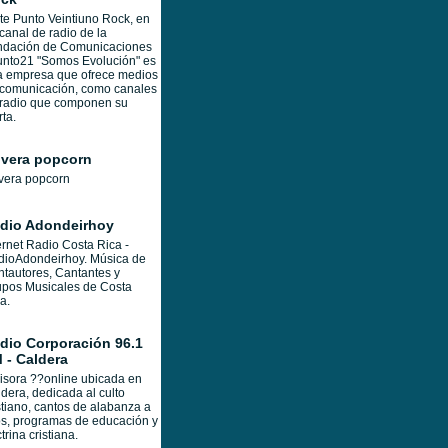
te Punto Veintiuno Rock, en
canal de radio de la
ndación de Comunicaciones
nto21 "Somos Evolución" es
a empresa que ofrece medios
 comunicación, como canales
 radio que componen su
rta.
vera popcorn
vera popcorn
dio Adondeirhoy
ernet Radio Costa Rica -
dioAdondeirhoy. Música de
tautores, Cantantes y
pos Musicales de Costa
a.
dio Corporación 96.1
 - Caldera
sora ??online ubicada en
dera, dedicada al culto
stiano, cantos de alabanza a
s, programas de educación y
trina cristiana.