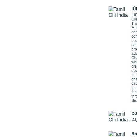
IÚ
IUR
ON
The
Man
com
con
bec
com
pro
adv
Cha
whi
cre
dev
the
cha
cau
to 
fun
th
Sis
DJ
DJ
Ra