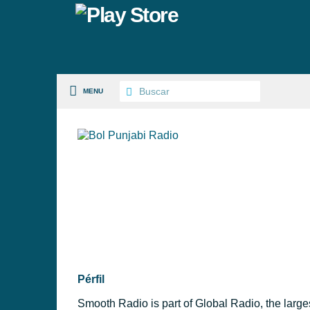
MENU
S PAISES
 GÉNEROS
PÉRFILES
Pérfil
Smooth Radio is part of Global Radio, the larg