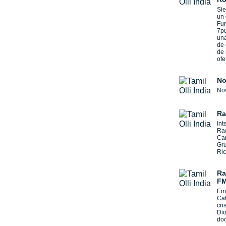
Sie
un 
Fu
7pu
un
de
de
ofe
No
No
Ra
Int
Ra
Can
Gru
Ric
Ra
FM
Emi
Cal
cri
Dio
doc