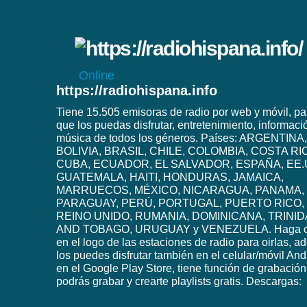
Online
https://radiohispana.info
Tiene 15.505 emisoras de radio por web y móvil, pa
que los puedas disfrutar, entretenimiento, informaci
música de todos los géneros. Países: ARGENTINA,
BOLIVIA, BRASIL, CHILE, COLOMBIA, COSTA RI
CUBA, ECUADOR, EL SALVADOR, ESPAÑA, EE.
GUATEMALA, HAITI, HONDURAS, JAMAICA,
MARRUECOS, MÉXICO, NICARAGUA, PANAMA,
PARAGUAY, PERÚ, PORTUGAL, PUERTO RICO,
REINO UNIDO, RUMANIA, DOMINICANA, TRINI
AND TOBAGO, URUGUAY y VENEZUELA. Haga c
en el logo de las estaciones de radio para oirlas, 
los puedes disfrutar también en el celular/móvil And
en el Google Play Store, tiene función de grabación
podrás grabar y crearte playlists gratis. Descargas: