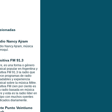
acionadas
dio Nancy Ajram
io Nancy Ajram, música
roquí.
sitiva FM 91.3
re, es una forma o género
ical popular en Argentina y
itiva FM 91.3 la radio que
ece programas de radio
adables y experiencia
ical sobre la música Mitre.
itiva FM cien por ciento es
 radio basada en música
re y esta es la radio líder en
tipo con muchos oyentes
icados diariamente.
ete Punto Veintiuno
ck