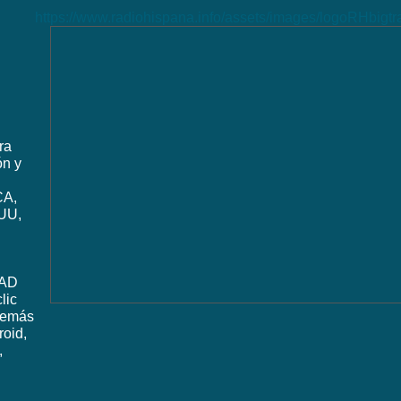
https://www.radiohispana.info/assets/images/logoRHbigt
ra
ón y
CA,
UU,
DAD
lic
además
roid,
,