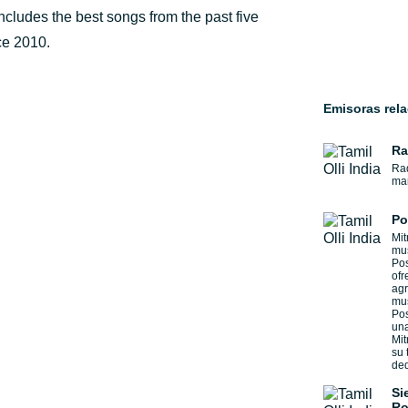
includes the best songs from the past five
ce 2010.
Emisoras rel
Ra
Rad
mar
Po
Mit
mus
Pos
ofr
agr
mus
Pos
una
Mit
su 
ded
Si
Ro