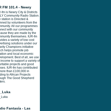
R FM 101.4 - Newry
-fm is Newry City & Districts
LY Community Radio Station.
 station is Directed &
ned by volunteers from the
munity. All our programmes
nect with our community
ause they are made by the
munity themselves. IUR-fm
vides a variety of low cost
ertising solutions under our
rity Champions initiative
ch helps promote job
ation and local economic
elopment. Best of all, we use
 income to support a variety of
ritable projects and good
ses. IUR-fm has contributed
more than £100,000 in
ding to African Projects
rough The Good Shepherd
ters.
_Luka
_Luka
dio Fantasía - Las