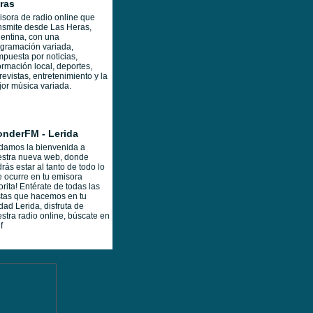
ras
sora de radio online que
nsmite desde Las Heras,
entina, con una
gramación variada,
puesta por noticias,
ormación local, deportes,
revistas, entretenimiento y la
or música variada.
nderFM - Lerida
damos la bienvenida a
estra nueva web, donde
rás estar al tanto de todo lo
 ocurre en tu emisora
orita! Entérate de todas las
stas que hacemos en tu
dad Lerida, disfruta de
stra radio online, búscate en
f