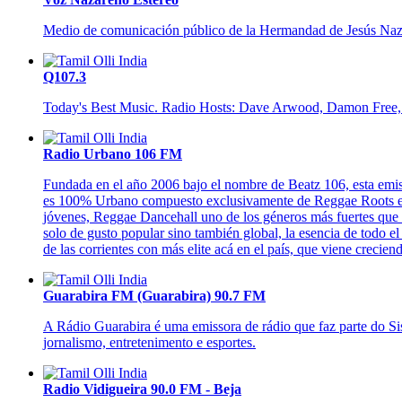
Medio de comunicación público de la Hermandad de Jesús Naza
Q107.3
Today's Best Music. Radio Hosts: Dave Arwood, Damon Free,
Radio Urbano 106 FM
Fundada en el año 2006 bajo el nombre de Beatz 106, esta emi
es 100% Urbano compuesto exclusivamente de Reggae Roots el g
jóvenes, Reggae Dancehall uno de los géneros más fuertes que 
solo de gusto popular sino también global, la esencia de todo
de las corrientes con más elite acá en el país, que viene crecie
Guarabira FM (Guarabira) 90.7 FM
A Rádio Guarabira é uma emissora de rádio que faz parte do Si
jornalismo, entretenimento e esportes.
Radio Vidigueira 90.0 FM - Beja