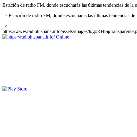
Estación de radio FM, donde escucharás las últimas tendencias de la el
">
Estación de radio FM, donde escucharás las últimas tendencias de l
">
https://www.radiohispana.info/assets/images/logoRHbigtransparente.
Online
https://radiohispana.info
Tiene 15.505 emisoras de radio por web y móvil, para que los pu
COSTA RICA, CUBA, ECUADOR, EL SALVADOR, ESPAÑA,
PERÚ, PORTUGAL, PUERTO RICO, REINO UNIDO, RUMANIA, DO
oirlas, además los puedes disfrutar también en el celular/móvil Android