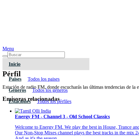
Menu
Inicio
Pérfil
Paises
Todos los paises
Estación de radio FM, donde escucharás las últimas tendencias de la el
Géneros
Todos los géneros
Emisoras relacionadas
Estaciones
Todos los pérfiles
Energy FM - Channel 3 - Old School Classics
Welcome to Energy FM. We play the best in House, Trance and 
Our Non-Stop Mixes channel plays the best tracks in the mix 2
And as it's the season.