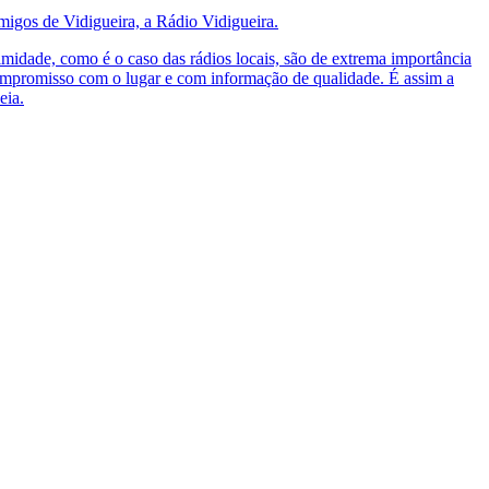
igos de Vidigueira, a Rádio Vidigueira.
midade, como é o caso das rádios locais, são de extrema importância
 compromisso com o lugar e com informação de qualidade. É assim a
eia.