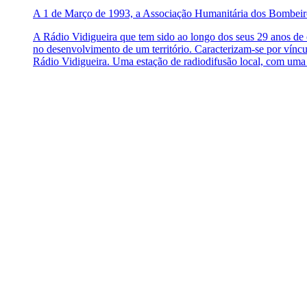
A 1 de Março de 1993, a Associação Humanitária dos Bombeiros
A Rádio Vidigueira que tem sido ao longo dos seus 29 anos de 
no desenvolvimento de um território. Caracterizam-se por vínc
Rádio Vidigueira. Uma estação de radiodifusão local, com uma v