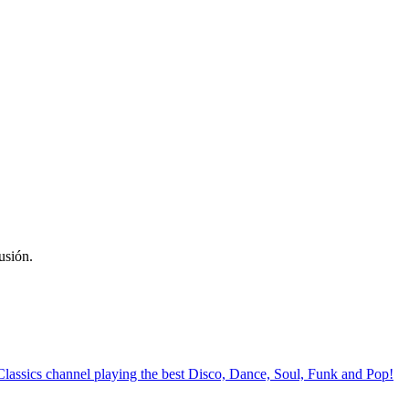
usión.
lassics channel playing the best Disco, Dance, Soul, Funk and Pop!