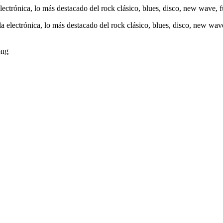
ectrónica, lo más destacado del rock clásico, blues, disco, new wave, f
a electrónica, lo más destacado del rock clásico, blues, disco, new wave
png
edas disfrutar, entretenimiento, información y música de todos lo
 EE.UU, GUATEMALA, HAITI, HONDURAS, JAMAICA, MAR
MINICANA, TRINIDAD AND TOBAGO, URUGUAY y VENEZUELA. Ha
, en el Google Play Store, tiene función de grabación, podrás grabar y c