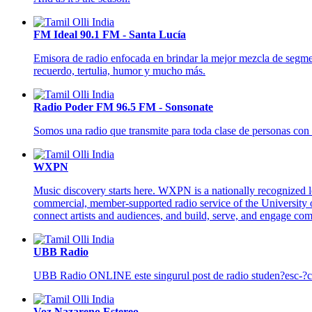
FM Ideal 90.1 FM - Santa Lucía
Emisora de radio enfocada en brindar la mejor mezcla de segment
recuerdo, tertulia, humor y mucho más.
Radio Poder FM 96.5 FM - Sonsonate
Somos una radio que transmite para toda clase de personas con 
WXPN
Music discovery starts here. WXPN is a nationally recognized le
commercial, member-supported radio service of the University o
connect artists and audiences, and build, serve, and engage co
UBB Radio
UBB Radio ONLINE este singurul post de radio studen?esc-?coal
Voz Nazareno Estereo