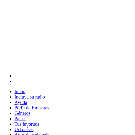
Inicio
Incluya su radio
Ayuda
Pérfil de Emisoras
Géneros
Países
Tus favoritos
Url países
Apps de cada país