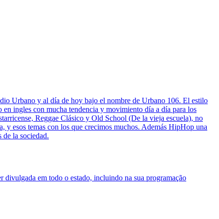
io Urbano y al día de hoy bajo el nombre de Urbano 106. El estilo
en ingles con mucha tendencia y movimiento día a día para los
tarricense, Reggae Clásico y Old School (De la vieja escuela), no
poca, y esos temas con los que crecimos muchos. Además HipHop una
s de la sociedad.
er divulgada em todo o estado, incluindo na sua programação