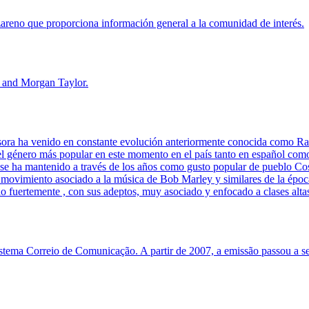
reno que proporciona información general a la comunidad de interés.
 and Morgan Taylor.
sora ha venido en constante evolución anteriormente conocida como Rad
énero más popular en este momento en el país tanto en español como 
se ha mantenido a través de los años como gusto popular de pueblo Cos
 el movimiento asociado a la música de Bob Marley y similares de la é
ndo fuertemente , con sus adeptos, muy asociado y enfocado a clases alta
stema Correio de Comunicação. A partir de 2007, a emissão passou a s