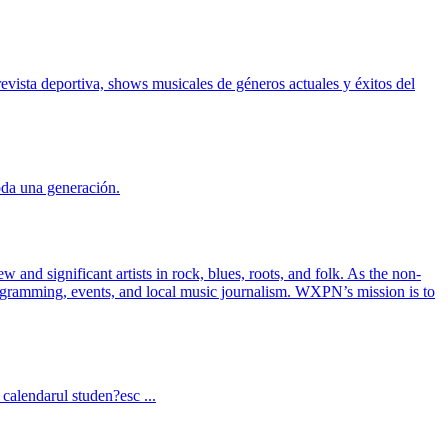
evista deportiva, shows musicales de géneros actuales y éxitos del
oda una generación.
and significant artists in rock, blues, roots, and folk. As the non-
rogramming, events, and local music journalism. WXPN’s mission is to
calendarul studen?esc ...