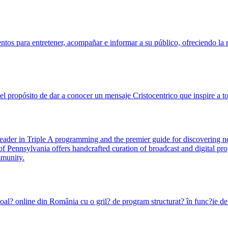
os para entretener, acompañar e informar a su público, ofreciendo la r
el propósito de dar a conocer un mensaje Cristocentrico que inspire a t
ader in Triple A programming and the premier guide for discovering new 
f Pennsylvania offers handcrafted curation of broadcast and digital p
mmunity.
? online din România cu o gril? de program structurat? în func?ie de 