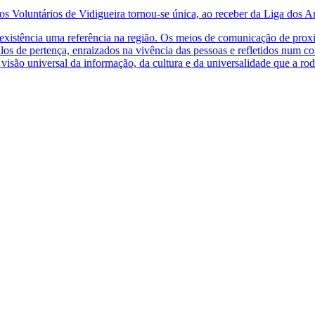
 Voluntários de Vidigueira tornou-se única, ao receber da Liga dos Am
existência uma referência na região. Os meios de comunicação de proxi
ulos de pertença, enraizados na vivência das pessoas e refletidos num
isão universal da informação, da cultura e da universalidade que a rod