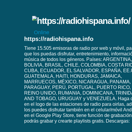
Online
https://radiohispana.info
Tiene 15.505 emisoras de radio por web y móvil, pa
que los puedas disfrutar, entretenimiento, informaci
música de todos los géneros. Países: ARGENTINA,
BOLIVIA, BRASIL, CHILE, COLOMBIA, COSTA RI
CUBA, ECUADOR, EL SALVADOR, ESPAÑA, EE.
GUATEMALA, HAITI, HONDURAS, JAMAICA,
MARRUECOS, MÉXICO, NICARAGUA, PANAMA,
PARAGUAY, PERÚ, PORTUGAL, PUERTO RICO,
REINO UNIDO, RUMANIA, DOMINICANA, TRINI
AND TOBAGO, URUGUAY y VENEZUELA. Haga c
en el logo de las estaciones de radio para oirlas, 
los puedes disfrutar también en el celular/móvil And
en el Google Play Store, tiene función de grabación
podrás grabar y crearte playlists gratis. Descargas: