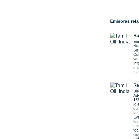
Emisoras rel
Ra
Emi
Nue
Sis
Cu
var
inf
ent
mej
Ra
Bie
Adv
156
igl
don
la 
Eva
los
rin
tod
ciu