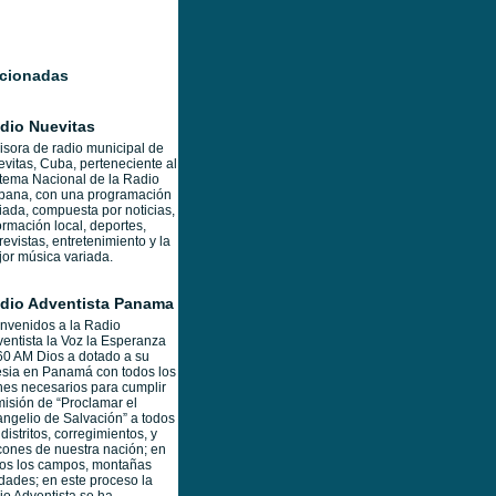
acionadas
dio Nuevitas
sora de radio municipal de
vitas, Cuba, perteneciente al
tema Nacional de la Radio
bana, con una programación
iada, compuesta por noticias,
ormación local, deportes,
revistas, entretenimiento y la
or música variada.
dio Adventista Panama
nvenidos a la Radio
entista la Voz la Esperanza
0 AM Dios a dotado a su
esia en Panamá con todos los
es necesarios para cumplir
misión de “Proclamar el
ngelio de Salvación” a todos
 distritos, corregimientos, y
cones de nuestra nación; en
os los campos, montañas
dades; en este proceso la