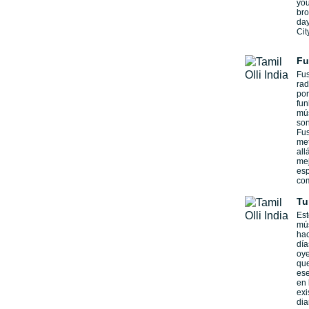
you
bro
day
Cit
Fu
Fus
rad
por
fun
mús
so
Fus
met
all
mej
esp
com
Tu
Est
mús
hac
día
oye
que
ese
en 
exi
dia