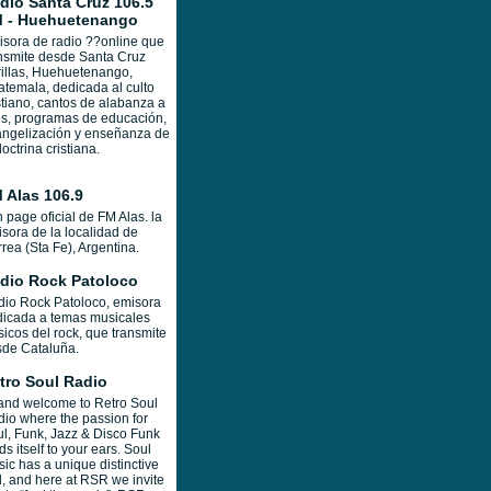
dio Santa Cruz 106.5
 - Huehuetenango
sora de radio ??online que
nsmite desde Santa Cruz
illas, Huehuetenango,
temala, dedicada al culto
stiano, cantos de alabanza a
s, programas de educación,
ngelización y enseñanza de
doctrina cristiana.
 Alas 106.9
 page oficial de FM Alas. la
sora de la localidad de
rea (Sta Fe), Argentina.
dio Rock Patoloco
io Rock Patoloco, emisora
icada a temas musicales
sicos del rock, que transmite
de Cataluña.
tro Soul Radio
and welcome to Retro Soul
io where the passion for
l, Funk, Jazz & Disco Funk
ds itself to your ears. Soul
ic has a unique distinctive
l, and here at RSR we invite