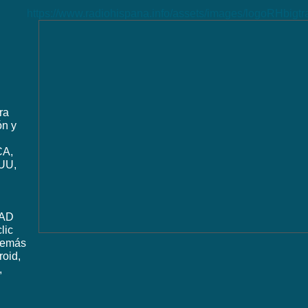
https://www.radiohispana.info/assets/images/logoRHbigt
ra
ón y
CA,
UU,
DAD
lic
además
roid,
,