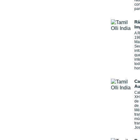
rad
con
par
Rá
Im
A R
198
Mac
Seu
in
que
int
tod
hor
Ca
Au
Cab
XHL
de 
de 
Méx
tra
mús
tra
Jos