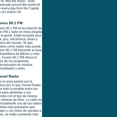
 to “feel the music”. RSR
adcasts around the world all
-every-day from the Capital
y of London UK.
sion 90.1 FM
ion 90.1 FM es la estación de
io FM y radio en línea elegida
 la gente. Están tocando soul,
k, jazz, electrónica, blues y
ica del mundo. Te dan
nidos como nadie más puede.
ion 90.1 FM transmite al área
ropolitana de México y más
á. Fusion 90.1 FM ofrece lo
or de los programas
ecializados en música,
unidades y artes.
nnel Radio
o es pura pasión por la
ica por lo que Tunnel Radio
e todo lo posible todos los
s para alimentar a sus
ntes con el tipo de música
 desean de ellos. La radio es
ncialmente una de las radios
línea más populares que
sten y con miles de oyentes a
rio, se están volviendo más