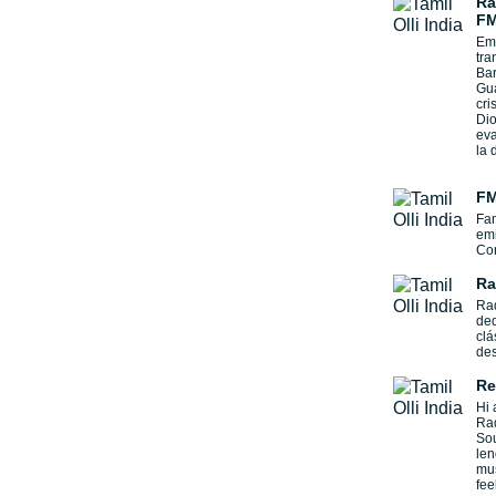
Ra
FM
Emi
tra
Bar
Gua
cri
Dio
eva
la 
FM
Fan
emi
Cor
Ra
Rad
ded
clá
des
Re
Hi 
Rad
Sou
len
mus
fee