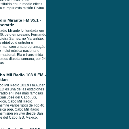
io Adventista se ha
stituido en un medio eficaz
a cumplir esta misión Divina.
dio Mirante FM 95.1 -
peratriz
ádio Mirante foi fundada em
6, pelo empresário Fernando
ieira Sarney, no Maranhão.
 objetivo é entreter e
formar, com uma programação
 inclui música nacional e
ernacional. Ela é transmitida
os os dias da semana, por 24
as.
bo Mil Radio 103.9 FM -
tlan
o Mil Radio 103.9 Fm Autlan
D es una de las estaciones
radio en línea más famosas
San José del Cabo, BS,
ico. Cabo Mil Radio
nsmite varios tipos de Top 40,
ica pop. Cabo Mil Radio
nsmisión en vivo desde San
é del Cabo, BS, México.