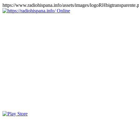
https://www.radiohispana.info/assets/images/logoRHbigtransparente.
Online
https://radiohispana.info
Tiene 15.505 emisoras de radio por web y móvil, para que los
puedas disfrutar, entretenimiento, información y música de todos los
géneros. Países: ARGENTINA, BOLIVIA, BRASIL, CHILE,
COLOMBIA, COSTA RICA, CUBA, ECUADOR, EL
SALVADOR, ESPAÑA, EE.UU, GUATEMALA, HAITI,
HONDURAS, JAMAICA, MARRUECOS, MÉXICO,
NICARAGUA, PANAMA, PARAGUAY, PERÚ, PORTUGAL,
PUERTO RICO, REINO UNIDO, RUMANIA, DOMINICANA,
TRINIDAD AND TOBAGO, URUGUAY y VENEZUELA.
Haga clic en el logo de las estaciones de radio para oirlas, además
los puedes disfrutar también en el celular/móvil Android, en el
Google Play Store, tiene función de grabación, podrás grabar y
crearte playlists gratis. Descargas: