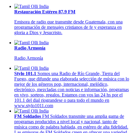
Restauración Estéreo 87.9 FM
Emisora de radio que transmite desde Guatemala, con una
programación de mensajes cristianos de fe y esperanza en
gloria a Dios y Jesucristo.
Radio Armonía
Radio Armonía
Stylo 101.1
Somos una Radio de Río Grande, Tierra del
Fuego, que difunde una elaborada selección de música con lo
mejor de los géneros pop, internacional, melódico,
electrónico, mezcladas con noticias e información, programas
en vivo, sorteos, regalos. Estamos con vos las 24 hs por el
101.1 del dial riograndese o para todo el mundo en
www.stylo1011.com
FM Soldados
FM Soldados transmite una amplia gama de
programas producidos a nivel local y nacional, tanto de
música como de palabra hablada, en estéreo de alta fidelidad.
Las emisoras de FM Soldados creen en ofrecer una variedad