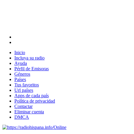
Inicio
Incluya su radio
Ayuda
Pérfil de Emisoras
Géneros
Países
Tus favoritos
Url países
Apps de cada país
Política de privacidad
Contactar
Eliminar cuenta
DMCA
Online