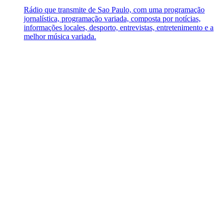
Rádio que transmite de Sao Paulo, com uma programação
jornalística, programação variada, composta por notícias,
informações locales, desporto, entrevistas, entretenimento e a
melhor música variada.