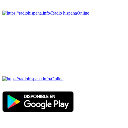
Emisoras de radio por web y móvil.
Radio hispana
Online
Todas las principales estaciones de radio del mundo hispano,
portugués-brasileiro y anglosajon (ARGENTINA, BOLIVIA,
BRASIL, CHILE, COLOMBIA, COSTA RICA, CUBA,
ECUADOR, EL SALVADOR, ESPAÑA, GUATEMALA,
HAITI, HONDURAS, JAMAICA, MÉXICO, NICARAGUA,
PANAMA, PARAGUAY, PERÚ, PORTUGAL, PUERTO RICO,
REINO UNIDO, DOMINICANA, TRINIDAD AND TOBAGO,
URUGUAY y VENEZUELA). Haga clic en el logo de las
estaciones de radio para oirlas. (Estamos trabajando incorporando
más estaciones diariamente).
Online
Nuevo: Emisoras de radio por web y móvil. Descargas: